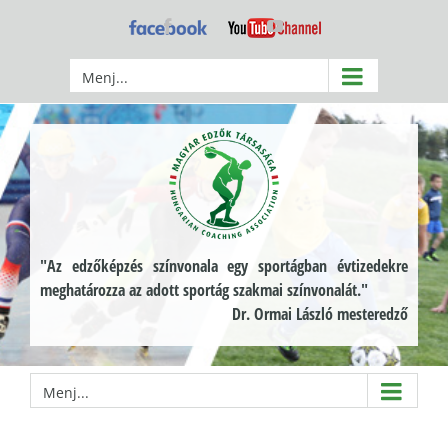
Kihagyás
Facebook
YouTube
Menj...
"Az edzőképzés színvonala egy sportágban évtizedekre
meghatározza az adott sportág szakmai színvonalát."
Dr. Ormai László mesteredző
Menj...