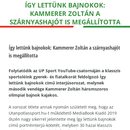
ÍGY LETTÜNK BAJNOKOK:
KAMMERER ZOLTÁN A
SZÁRNYASHAJÓT IS MEGÁLLÍTOTTA
Így lettünk bajnokok: Kammerer Zoltán a szárnyashajót
is megállította
Folytatódik az UP Sport YouTube-csatornáján a klasszis
sportolóink gyerek- és fiatalkorát feldolgozó Így
lettünk bajnokok című interjúsorozat, melynek
második vendége Kammerer Zoltán háromszoros
olimpiai bajnok kajakos.
A sorozat ötlete annak nyomán született meg, hogy az
Utanpotlassport.hu-t működtető MediaBook Kiadó 2019
őszén nagy sikerrel jelentette meg Így lettünk bajnokok
című portréinterjú-kötetét, melyben 30 hazai klasszis