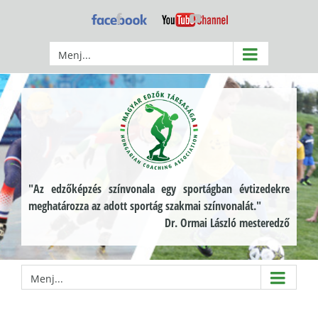
Kihagyás
Facebook
YouTube
Menj...
"Az edzőképzés színvonala egy sportágban évtizedekre
meghatározza az adott sportág szakmai színvonalát."
Dr. Ormai László mesteredző
Menj...