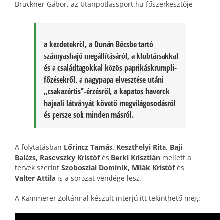
Bruckner Gábor, az Utanpotlassport.hu főszerkesztője
a kezdetekről, a Dunán Bécsbe tartó
szárnyashajó megállításáról, a klubtársakkal
és a családtagokkal közös paprikáskrumpli-
főzésekről, a nagypapa elvesztése utáni
„csakazértis”-érzésről, a kapatos haverok
hajnali látványát követő megvilágosodásról
és persze sok minden másról.
A folytatásban
Lőrincz Tamás, Keszthelyi Rita, Baji
Balázs, Rasovszky Kristóf
és
Berki Krisztián
mellett a
tervek szerint
Szoboszlai Dominik, Milák Kristóf
és
Valter Attila
is a sorozat vendége lesz.
A Kammerer Zoltánnal készült interjú itt tekinthető meg: