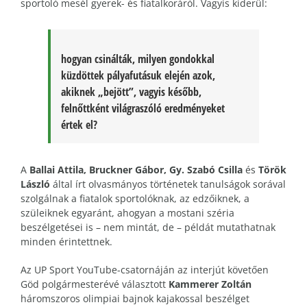
sportoló mesél gyerek- és fiatalkoráról. Vagyis kiderül:
hogyan csinálták, milyen gondokkal
küzdöttek pályafutásuk elején azok,
akiknek „bejött”, vagyis később,
felnőttként világraszóló eredményeket
értek el?
A
Ballai Attila, Bruckner Gábor, Gy. Szabó Csilla
és
Török
László
által írt olvasmányos történetek tanulságok sorával
szolgálnak a fiatalok sportolóknak, az edzőiknek, a
szüleiknek egyaránt, ahogyan a mostani széria
beszélgetései is – nem mintát, de – példát mutathatnak
minden érintettnek.
Az UP Sport YouTube-csatornáján az interjút követően
Göd polgármesterévé választott
Kammerer Zoltán
háromszoros olimpiai bajnok kajakossal beszélget