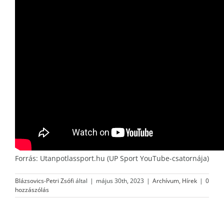
Forrás: Utanpotlassport.hu (UP Sport YouTube-csatornája)
Blázsovics-Petri Zsófi
által
|
május 30th, 2023
|
Archívum
,
Hírek
|
0
hozzászólás