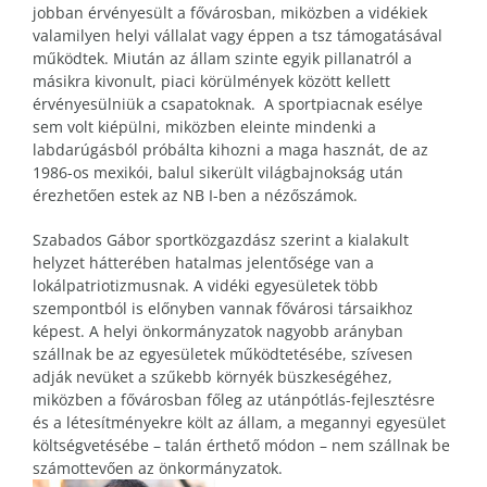
jobban érvényesült a fővárosban, miközben a vidékiek
valamilyen helyi vállalat vagy éppen a tsz támogatásával
működtek. Miután az állam szinte egyik pillanatról a
másikra kivonult, piaci körülmények között kellett
érvényesülniük a csapatoknak. A sportpiacnak esélye
sem volt kiépülni, miközben eleinte mindenki a
labdarúgásból próbálta kihozni a maga hasznát, de az
1986-os mexikói, balul sikerült világbajnokság után
érezhetően estek az NB I-ben a nézőszámok.
Szabados Gábor sportközgazdász szerint a kialakult
helyzet hátterében hatalmas jelentősége van a
lokálpatriotizmusnak. A vidéki egyesületek több
szempontból is előnyben vannak fővárosi társaikhoz
képest. A helyi önkormányzatok nagyobb arányban
szállnak be az egyesületek működtetésébe, szívesen
adják nevüket a szűkebb környék büszkeségéhez,
miközben a fővárosban főleg az utánpótlás-fejlesztésre
és a létesítményekre költ az állam, a megannyi egyesület
költségvetésébe – talán érthető módon – nem szállnak be
számottevően az önkormányzatok.