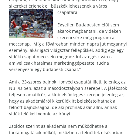
sikereket érjenek el, büszkék lehessenek a város
csapatára.
Egyetlen Budapesten élőt sem
akarok megbántani, de vidéken
szerencsére még program a
meccsnap. Míg a fővárosban minden napra jut megannyi
esemény, akár igazi világsztár fellépőkkel, addig egy-egy
vidéki csapat meccsein megmozdul az egész város,
amivel csak hatalmas marketinggépezettel tudna
versenyezni egy budapesti csapat.”
Ami a 33-szoros bajnok Honvéd csapatát illeti, jelenleg az
NB I/B-ben, azaz a másodosztályban szerepel. A játékosok
teljesen amatőrök, a klub elsődleges szerepe jelenleg az,
hogy az akadémiáról kikerülők itt belekóstolhatnak a
felnőtt bajnokságba, de aki profinak akar állni, annak
vidék felé kell vennie az irányt.
Zsoldos szerint az akadémia nem működhetne a
taotámogatások nélkül, miközben a felnőttek elsősorban