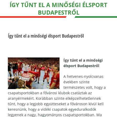
ÍGY TŰNT EL A MINŐSÉGI ÉLSPORT
BUDAPESTRŐL
Így tűnt el a minőségi élsport Budapestről
Így tűnt el a minőségi
élsport Budapestről
A hetvenes-nyolcvanas
években szinte
természetes volt, hogy a
csapatsportokban a fővárosi klubok csatáztak az
aranyérmekért. Korábban szinte elképzelhetetlennek
tűnt, hogy a legjobb együtteseket a fővároson kívül kell
keresnünk, hogy a vidéki csapatok egyeduralkodók
legyenek a nagy, hagyományos csapatsportokban. Ma