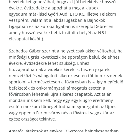
bevételeket generálhat, hogy azt jól befektetve hosszú
évekre, évtizedekre alapozhatja meg a klubok
egyeduralmát (lásd Győri Audi ETO KC, illetve Telekom
Veszprém, valamint a labdarúgásban a Bajnokok
Ligájában és az Európa-ligában is szereplő Debrecen,
amely hosszú évekre bebiztosította helyét az NB I
élcsapatai között).
Szabados Gábor szerint a helyzet csak akkor változhat, ha
minőségi ugrás következik be sportágon belül, de ehhez
évekre, évtizedekre lehet szükség. Ehhez
hozzájárulhatnak a vidéki sikerek is, hiszen jó játék,
nemzetközi és válogatott sikerek esetén többen kezdenek
sportolni – természetesen a fővárosban is –, így megfelelő
befektetők és önkormányzati támogatás esetén a
fővárosban lehetnek újra sikeres csapatok. Azt talán
mondanunk sem kell, hogy egy-egy kiugró eredmény
esetén mekkora tömeget tudna megmozgatni az Újpest
vagy éppen a Ferencváros név a fővárost vagy akár az
egész országot tekintve.
Amatőr játékosok az egykori 33-szoros bajnokcsapatban