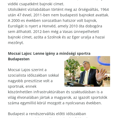
vidéki csapatként bajnoki címet.
Utolsóként vízilabdában történt meg az őrségváltás, 1964
után 47 évvel, 2011-ben nem budapesti bajnokot avattak.
A 2000-es években sorozatban hatszor volt bajnok,
Euroligát is nyert a Honvéd, amely 2010 óta dobogóra
sem állhatott. 2012-ben még a Vasas ünnepelhetett
bajnoki címet, azóta a Szolnok és az Eger uralja a hazai
mezőnyt.
Mocsai Lajos: Lenne igény a minőségi sportra
Budapesten
Mocsai Lajos szerint a
szocialista időszakban sokkal
nagyobb presztízse volt a
sportnak, ennek
köszönhetően infrastruktúrában és szaktudásban is a
világ élvonalában jártak a magyarok, az igazolt sportolók
száma egymillió körül mozgott a nyolcvanas években.
Budapest a rendszerváltás előtti időszakban