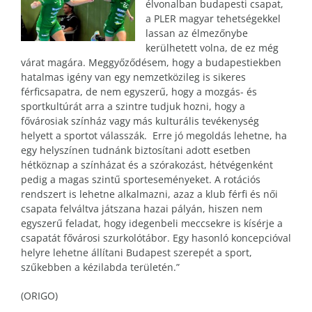
élvonalban budapesti csapat,
a PLER magyar tehetségekkel
lassan az élmezőnybe
kerülhetett volna, de ez még
várat magára. Meggyőződésem, hogy a budapestiekben
hatalmas igény van egy nemzetközileg is sikeres
férficsapatra, de nem egyszerű, hogy a mozgás- és
sportkultúrát arra a szintre tudjuk hozni, hogy a
fővárosiak színház vagy más kulturális tevékenység
helyett a sportot válasszák. Erre jó megoldás lehetne, ha
egy helyszínen tudnánk biztosítani adott esetben
hétköznap a színházat és a szórakozást, hétvégenként
pedig a magas szintű sporteseményeket. A rotációs
rendszert is lehetne alkalmazni, azaz a klub férfi és női
csapata felváltva játszana hazai pályán, hiszen nem
egyszerű feladat, hogy idegenbeli meccsekre is kísérje a
csapatát fővárosi szurkolótábor. Egy hasonló koncepcióval
helyre lehetne állítani Budapest szerepét a sport,
szűkebben a kézilabda területén.”
(ORIGO)