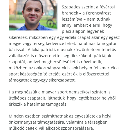
Szabados szerint a fővárosi
brandek – a Ferencvárost
leszámítva – nem tudnak
annyi embert elérni, hogy
piaci alapon legyenek
sikeresek, miközben egy-egy vidéki csapat akár egy egész
megye vagy térség kedvence lehet, hatalmas támogatói
bázissal. A lokálpatriotizmusnak köszönhetően tehetős
vállalkozók is előszeretettel segítik szűkebb pátriájuk
csapatát, amivel megbecsülésüket is növelhetik,
miközben az önkormányzatok is sok helyen felismerték a
sport közösségépítő erejét, ezért ők is előszeretettel
támogatnak egy-egy sikercsapatot.
Ha megnézzük a magyar sport nemzetközi szinten is
ütőképes csapatait, láthatjuk, hogy legtöbbször helyből
érkezik a hatalmas támogatás.
Minden esetben számíthatnak az egyesületek a helyi
önkormányzat támogatására, valamint a térségben
működő cégek, vállalkozók szponzorálására.