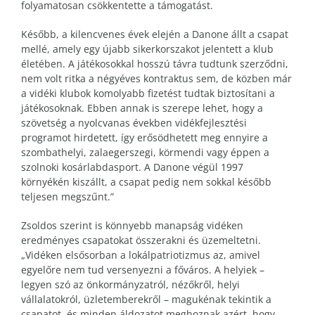
folyamatosan csökkentette a támogatást.
Később, a kilencvenes évek elején a Danone állt a csapat
mellé, amely egy újabb sikerkorszakot jelentett a klub
életében. A játékosokkal hosszú távra tudtunk szerződni,
nem volt ritka a négyéves kontraktus sem, de közben már
a vidéki klubok komolyabb fizetést tudtak biztosítani a
játékosoknak. Ebben annak is szerepe lehet, hogy a
szövetség a nyolcvanas években vidékfejlesztési
programot hirdetett, így erősödhetett meg ennyire a
szombathelyi, zalaegerszegi, körmendi vagy éppen a
szolnoki kosárlabdasport. A Danone végül 1997
környékén kiszállt, a csapat pedig nem sokkal később
teljesen megszűnt.”
Zsoldos szerint is könnyebb manapság vidéken
eredményes csapatokat összerakni és üzemeltetni.
„Vidéken elsősorban a lokálpatriotizmus az, amivel
egyelőre nem tud versenyezni a főváros. A helyiek –
legyen szó az önkormányzatról, nézőkről, helyi
vállalatokról, üzletemberekről – magukénak tekintik a
csapatot, és minden áldozatot meghoznak azért, hogy