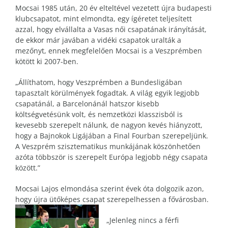
Mocsai 1985 után, 20 év elteltével vezetett újra budapesti
klubcsapatot, mint elmondta, egy ígéretet teljesített
azzal, hogy elvállalta a Vasas női csapatának irányítását,
de ekkor már javában a vidéki csapatok uralták a
mezőnyt, ennek megfelelően Mocsai is a Veszprémben
kötött ki 2007-ben.
„Állíthatom, hogy Veszprémben a Bundesligában
tapasztalt körülmények fogadtak. A világ egyik legjobb
csapatánál, a Barcelonánál hatszor kisebb
költségvetésünk volt, és nemzetközi klasszisból is
kevesebb szerepelt nálunk, de nagyon kevés hiányzott,
hogy a Bajnokok Ligájában a Final Fourban szerepeljünk.
A Veszprém szisztematikus munkájának köszönhetően
azóta többször is szerepelt Európa legjobb négy csapata
között.”
Mocsai Lajos elmondása szerint évek óta dolgozik azon,
hogy újra ütőképes csapat szerepelhessen a fővárosban.
„Jelenleg nincs a férfi