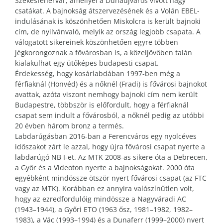
Székesfehérvár, amellyel a Dunaújváros vívott nagy
csatákat. A bajnokság átszervezésének és a Volán EBEL-
indulásának is köszönhetően Miskolcra is került bajnoki
cím, de nyilvánvaló, melyik az ország legjobb csapata. A
válogatott sikereinek köszönhetően egyre többen
jégkorongoznak a fővárosban is, a közeljövőben talán
kialakulhat egy ütőképes budapesti csapat.
Érdekesség, hogy kosárlabdában 1997-ben még a
férfiaknál (Honvéd) és a nőknél (Fradi) is fővárosi bajnokot
avattak, azóta viszont nemhogy bajnoki cím nem került
Budapestre, többször is előfordult, hogy a férfiaknál
csapat sem indult a fővárosból, a nőknél pedig az utóbbi
20 évben három bronz a termés.
Labdarúgásban 2016-ban a Ferencváros egy nyolcéves
időszakot zárt le azzal, hogy újra fővárosi csapat nyerte a
labdarúgó NB I-et. Az MTK 2008-as sikere óta a Debrecen,
a Győr és a Videoton nyerte a bajnokságokat. 2000 óta
egyébként mindössze ötször nyert fővárosi csapat (az FTC
vagy az MTK). Korábban ez annyira valószínűtlen volt,
hogy az ezredfordulóig mindössze a Nagyváradi AC
(1943–1944), a Győri ETO (1963 ősz, 1981–1982, 1982–
1983), a Vác (1993–1994) és a Dunaferr (1999–2000) nyert