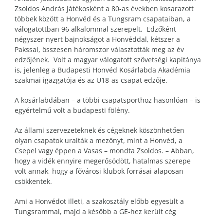
Zsoldos András játékosként a 80-as években kosarazott
többek között a Honvéd és a Tungsram csapataiban, a
válogatottban 96 alkalommal szerepelt. Edzőként
négyszer nyert bajnokságot a Honvéddal, kétszer a
Pakssal, összesen háromszor választották meg az év
edzőjének. Volt a magyar válogatott szövetségi kapitánya
is, jelenleg a Budapesti Honvéd Kosárlabda Akadémia
szakmai igazgatója és az U18-as csapat edzője.
A kosárlabdában – a többi csapatsporthoz hasonlóan – is
egyértelmű volt a budapesti fölény.
Az állami szervezeteknek és cégeknek köszönhetően
olyan csapatok uralták a mezőnyt, mint a Honvéd, a
Csepel vagy éppen a Vasas – mondta Zsoldos. – Abban,
hogy a vidék ennyire megerősödött, hatalmas szerepe
volt annak, hogy a fővárosi klubok forrásai alaposan
csökkentek.
Ami a Honvédot illeti, a szakosztály előbb egyesült a
Tungsrammal, majd a később a GE-hez került cég