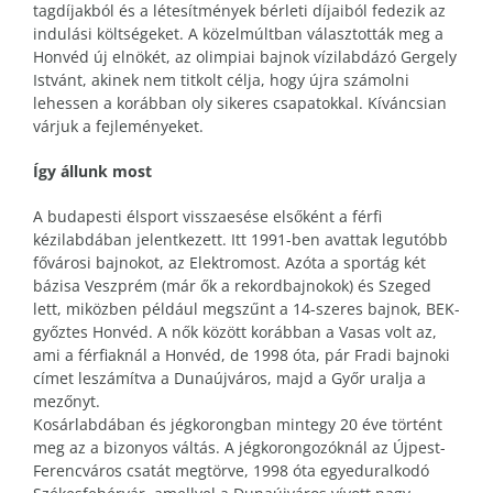
tagdíjakból és a létesítmények bérleti díjaiból fedezik az
indulási költségeket. A közelmúltban választották meg a
Honvéd új elnökét, az olimpiai bajnok vízilabdázó Gergely
Istvánt, akinek nem titkolt célja, hogy újra számolni
lehessen a korábban oly sikeres csapatokkal. Kíváncsian
várjuk a fejleményeket.
Így állunk most
A budapesti élsport visszaesése elsőként a férfi
kézilabdában jelentkezett. Itt 1991-ben avattak legutóbb
fővárosi bajnokot, az Elektromost. Azóta a sportág két
bázisa Veszprém (már ők a rekordbajnokok) és Szeged
lett, miközben például megszűnt a 14-szeres bajnok, BEK-
győztes Honvéd. A nők között korábban a Vasas volt az,
ami a férfiaknál a Honvéd, de 1998 óta, pár Fradi bajnoki
címet leszámítva a Dunaújváros, majd a Győr uralja a
mezőnyt.
Kosárlabdában és jégkorongban mintegy 20 éve történt
meg az a bizonyos váltás. A jégkorongozóknál az Újpest-
Ferencváros csatát megtörve, 1998 óta egyeduralkodó