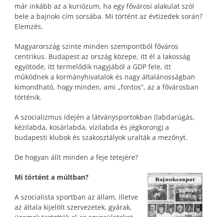
már inkább az a kuriózum, ha egy fővárosi alakulat szól
bele a bajnoki cím sorsába. Mi történt az évtizedek során?
Elemzés.
Magyarország szinte minden szempontból főváros
centrikus. Budapest az ország közepe, itt él a lakosság
egyötöde, itt termelődik nagyjából a GDP fele, itt
működnek a kormányhivatalok és nagy általánosságban
kimondható, hogy minden, ami „fontos”, az a fővárosban
történik.
A szocializmus idején a látványsportokban (labdarúgás,
kézilabda, kosárlabda, vízilabda és jégkorong) a
budapesti klubok és szakosztályok uralták a mezőnyt.
De hogyan állt minden a feje tetejére?
Mi történt a múltban?
A szocialista sportban az állam, illetve
az általa kijelölt szervezetek, gyárak,