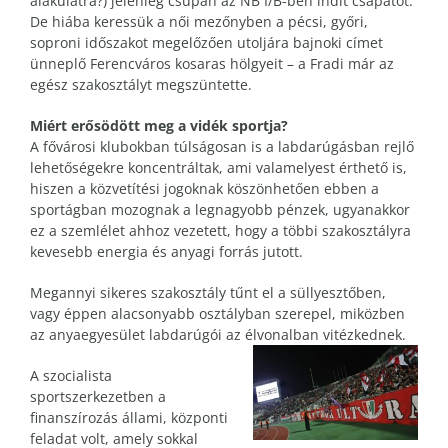
alakulatra?) jelenleg csupán az NB I/B-ben indít csapatot.
De hiába keressük a női mezőnyben a pécsi, győri,
soproni időszakot megelőzően utoljára bajnoki címet
ünneplő Ferencváros kosaras hölgyeit – a Fradi már az
egész szakosztályt megszüntette.
Miért erősödött meg a vidék sportja?
A fővárosi klubokban túlságosan is a labdarúgásban rejlő
lehetőségekre koncentráltak, ami valamelyest érthető is,
hiszen a közvetítési jogoknak köszönhetően ebben a
sportágban mozognak a legnagyobb pénzek, ugyanakkor
ez a szemlélet ahhoz vezetett, hogy a többi szakosztályra
kevesebb energia és anyagi forrás jutott.
Megannyi sikeres szakosztály tűnt el a süllyesztőben,
vagy éppen alacsonyabb osztályban szerepel, miközben
az anyaegyesület labdarúgói az élvonalban vitézkednek.
A szocialista
sportszerkezetben a
finanszírozás állami, központi
feladat volt, amely sokkal