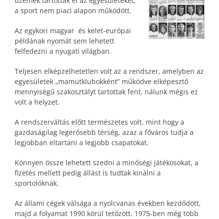
üzemek tartották el az egyesületeket,
a sport nem piaci alapon működött.
Az egykori magyar és kelet-európai
példának nyomát sem lehetett
felfedezni a nyugati világban.
Teljesen elképzelhetetlen volt az a rendszer, amelyben az
egyesületek „mamutklubokként” működve elképesztő
mennyiségű szakosztályt tartottak fent, nálunk mégis ez
volt a helyzet.
A rendszerváltás előtt természetes volt, mint hogy a
gazdaságilag legerősebb térség, azaz a főváros tudja a
legjobban eltartani a legjobb csapatokat.
Könnyen össze lehetett szedni a minőségi játékosokat, a
fizetés mellett pedig állást is tudtak kínálni a
sportolóknak.
Az állami cégek válsága a nyolcvanas években kezdődött,
majd a folyamat 1990 körül tetőzött. 1975-ben még több