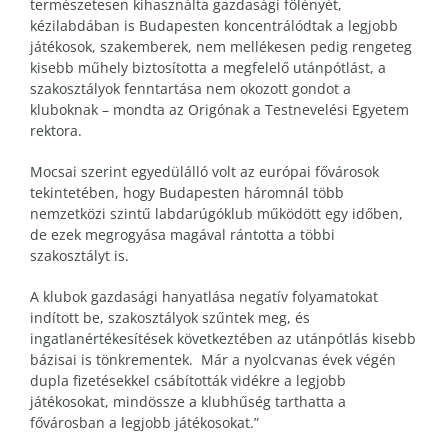
természetesen kihasználta gazdasági fölényét,
kézilabdában is Budapesten koncentrálódtak a legjobb
játékosok, szakemberek, nem mellékesen pedig rengeteg
kisebb műhely biztosította a megfelelő utánpótlást, a
szakosztályok fenntartása nem okozott gondot a
kluboknak – mondta az Origónak a Testnevelési Egyetem
rektora.
Mocsai szerint egyedülálló volt az európai fővárosok
tekintetében, hogy Budapesten háromnál több
nemzetközi szintű labdarúgóklub működött egy időben,
de ezek megrogyása magával rántotta a többi
szakosztályt is.
A klubok gazdasági hanyatlása negatív folyamatokat
indított be, szakosztályok szűntek meg, és
ingatlanértékesítések következtében az utánpótlás kisebb
bázisai is tönkrementek. Már a nyolcvanas évek végén
dupla fizetésekkel csábították vidékre a legjobb
játékosokat, mindössze a klubhűség tarthatta a
fővárosban a legjobb játékosokat.”