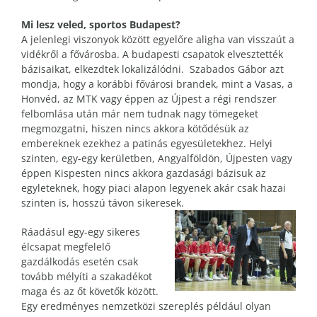
Mi lesz veled, sportos Budapest?
A jelenlegi viszonyok között egyelőre aligha van visszaút a
vidékről a fővárosba. A budapesti csapatok elvesztették
bázisaikat, elkezdtek lokalizálódni. Szabados Gábor azt
mondja, hogy a korábbi fővárosi brandek, mint a Vasas, a
Honvéd, az MTK vagy éppen az Újpest a régi rendszer
felbomlása után már nem tudnak nagy tömegeket
megmozgatni, hiszen nincs akkora kötődésük az
embereknek ezekhez a patinás egyesületekhez. Helyi
szinten, egy-egy kerületben, Angyalföldön, Újpesten vagy
éppen Kispesten nincs akkora gazdasági bázisuk az
egyleteknek, hogy piaci alapon legyenek akár csak hazai
szinten is, hosszú távon sikeresek.
Ráadásul egy-egy sikeres
élcsapat megfelelő
gazdálkodás esetén csak
tovább mélyíti a szakadékot
maga és az őt követők között.
Egy eredményes nemzetközi szereplés például olyan