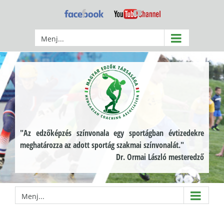
Kihagyás
Facebook
YouTube
Menj...
"Az edzőképzés színvonala egy sportágban évtizedekre
meghatározza az adott sportág szakmai színvonalát."
Dr. Ormai László mesteredző
Menj...