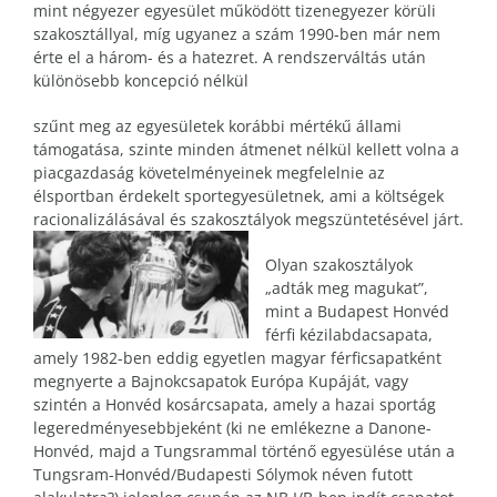
mint négyezer egyesület működött tizenegyezer körüli
szakosztállyal, míg ugyanez a szám 1990-ben már nem
érte el a három- és a hatezret. A rendszerváltás után
különösebb koncepció nélkül
szűnt meg az egyesületek korábbi mértékű állami
támogatása, szinte minden átmenet nélkül kellett volna a
piacgazdaság követelményeinek megfelelnie az
élsportban érdekelt sportegyesületnek, ami a költségek
racionalizálásával és szakosztályok megszüntetésével járt.
Olyan szakosztályok
„adták meg magukat”,
mint a Budapest Honvéd
férfi kézilabdacsapata,
amely 1982-ben eddig egyetlen magyar férficsapatként
megnyerte a Bajnokcsapatok Európa Kupáját, vagy
szintén a Honvéd kosárcsapata, amely a hazai sportág
legeredményesebbjeként (ki ne emlékezne a Danone-
Honvéd, majd a Tungsrammal történő egyesülése után a
Tungsram-Honvéd/Budapesti Sólymok néven futott