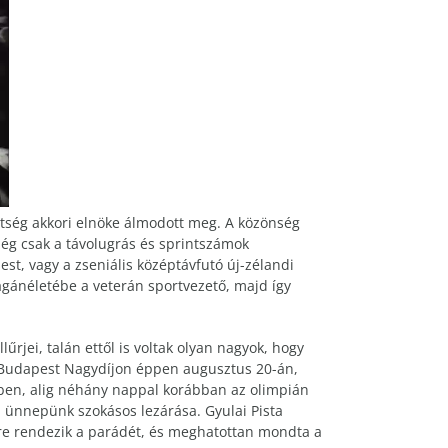
etség akkori elnöke álmodott meg. A közönség
lég csak a távolugrás és sprintszámok
est, vagy a zseniális középtávfutó új-zélandi
magánéletébe a veterán sportvezető, majd így
lűrjei, talán ettől is voltak olyan nagyok, hogy
es Budapest Nagydíjon éppen augusztus 20-án,
évben, alig néhány nappal korábban az olimpián
i ünnepünk szokásos lezárása. Gyulai Pista
tére rendezik a parádét, és meghatottan mondta a