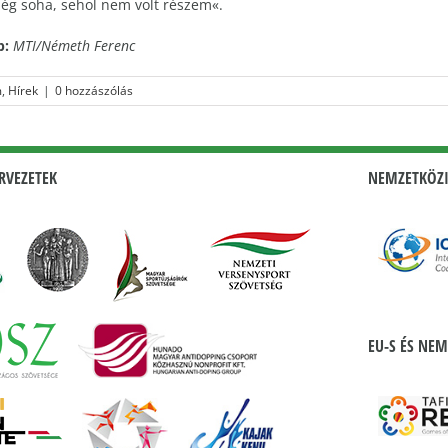
ég soha, sehol nem volt részem«.
p:
MTI/Németh Ferenc
m
,
Hírek
|
0 hozzászólás
RVEZETEK
NEMZETKÖZI
EU-S ÉS NEM