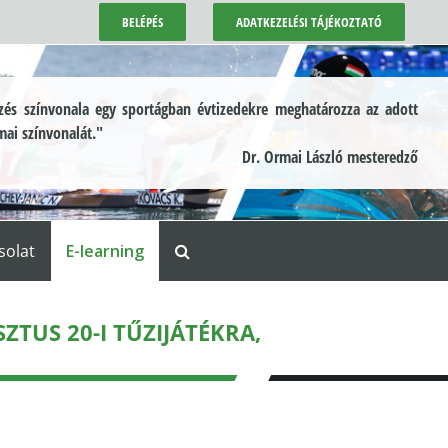
BELÉPÉS
ADATKEZELÉSI TÁJÉKOZTATÓ
és színvonala egy sportágban évtizedekre meghatározza az adott
mai színvonalát."
Dr. Ormai László mesteredző
solat
E-learning
TUS 20-I TŰZIJÁTÉKRA,