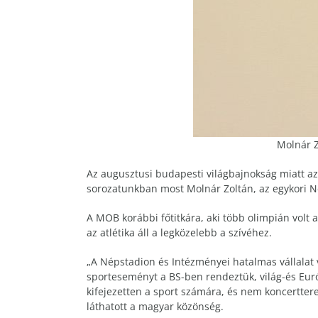
Molnár Z
Az augusztusi budapesti világbajnokság miatt az
sorozatunkban most Molnár Zoltán, az egykori N
A MOB korábbi főtitkára, aki több olimpián volt
az atlétika áll a legközelebb a szívéhez.
„A Népstadion és Intézményei hatalmas vállalat v
sporteseményt a BS-ben rendeztük, világ-és Eur
kifejezetten a sport számára, és nem koncertterem
láthatott a magyar közönség.