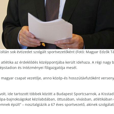
oltán sok évtizedet szolgált sportvezetőként (Fotó: Magyar Edzők T
 atlétika az érdeklődés középpontjába került idehaza. A régi nagy
épstadion és Intézményei főigazgatója mesél.
 a magyar csapat vezetője, anno közép-és hosszútávfutóként verseny
olt, ide tartozott többek között a Budapest Sportcsarnok, a Kissta
ópa-bajnokságokat kézilabdában, öttusában, vívásban, atlétikában
nek épült” – nosztalgiázik a 67 éves sportvezető, akinek szolgálati