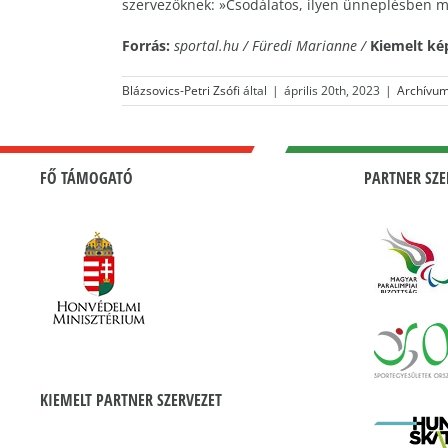
szervezőknek: »Csodálatos, ilyen ünneplésben m
Forrás:
sportal.hu / Füredi Marianne /
Kiemelt ké
Blázsovics-Petri Zsófi
által
|
április 20th, 2023
|
Archívu
FŐ TÁMOGATÓ
PARTNER SZE
KIEMELT PARTNER SZERVEZET