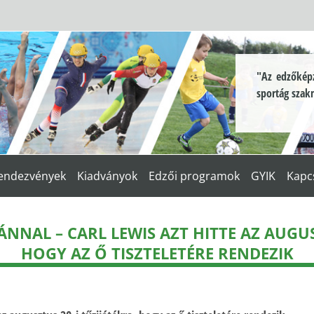
"Az edzőképz
sportág szak
endezvények
Kiadványok
Edzői programok
GYIK
Kapc
NNAL – CARL LEWIS AZT HITTE AZ AUGUSZ
HOGY AZ Ő TISZTELETÉRE RENDEZIK