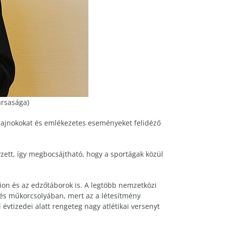
ársasága)
 bajnokokat és emlékezetes eseményeket felidéző
zett, így megbocsájtható, hogy a sportágak közül
dion és az edzőtáborok is. A legtöbb nemzetközi
 és műkorcsolyában, mert az a létesítmény
 évtizedei alatt rengeteg nagy atlétikai versenyt