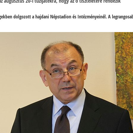
az augusztus 20-i tűzijátékra, hogy az ő tiszteletére rendezik
gekben dolgozott a hajdani Népstadion és Intézményeinél. A legrangosabb