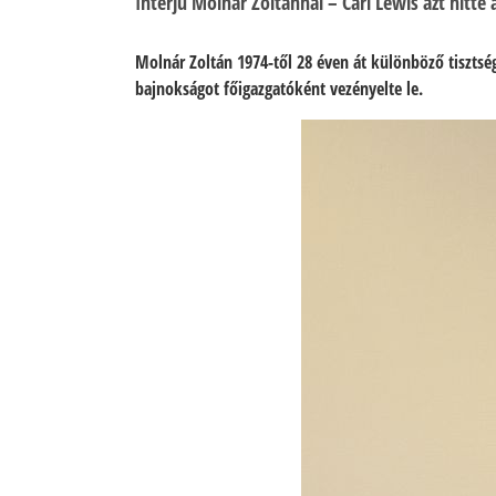
Interjú Molnár Zoltánnal – Carl Lewis azt hitte 
Molnár Zoltán 1974-től 28 éven át különböző tisztsé
bajnokságot főigazgatóként vezényelte le.