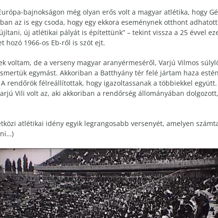
rópa-bajnokságon még olyan erős volt a magyar atlétika, hogy Géc
ban az is egy csoda, hogy egy ekkora eseménynek otthont adhatot
jítani, új atlétikai pályát is építettünk” – tekint vissza a 25 évvel 
 hozó 1966-os Eb-ről is szót ejt.
 voltam, de a verseny magyar aranyérmeséről, Varjú Vilmos súlylök
ismertük egymást. Akkoriban a Batthyány tér felé jártam haza esténk
 rendőrök félreállítottak, hogy igazoltassanak a többiekkel együtt
Varjú Vili volt az, aki akkoriban a rendőrség állományában dolgozott,
özi atlétikai idény egyik legrangosabb versenyét, amelyen számta
lni…)