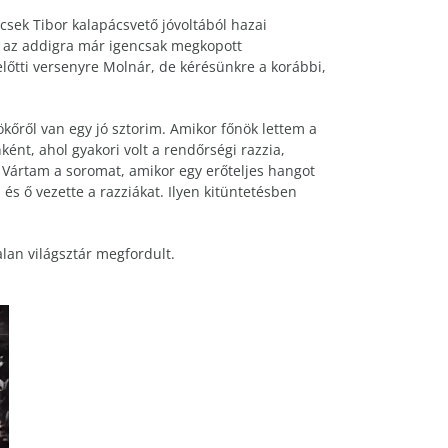
sek Tibor kalapácsvető jóvoltából hazai
t az addigra már igencsak megkopott
ezelőtti versenyre Molnár, de kérésünkre a korábbi,
őről van egy jó sztorim. Amikor főnök lettem a
ént, ahol gyakori volt a rendőrségi razzia,
. Vártam a soromat, amikor egy erőteljes hangot
 és ő vezette a razziákat. Ilyen kitüntetésben
lan világsztár megfordult.