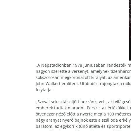
„A Népstadionban 1978 júniusában rendezték meg 
nagyon szerette a versenyt, amelynek tizenhárom
sokszorosan megkoronázott királyát, az amerikai C
John Walkert említeni. Utóbbiért rajongtak a nők
folytatja:
„Szóval sok sztár eljött hozzánk, volt, aki világcs
emberek tudtak maradni. Persze, az értékükkel, 
ötvenezer néző előtt a nyerte meg a 100 méteres
négy aranyat nyerő bajnok este a szálloda erkél
barátom, az egykori kitűnő atléta és sportriport