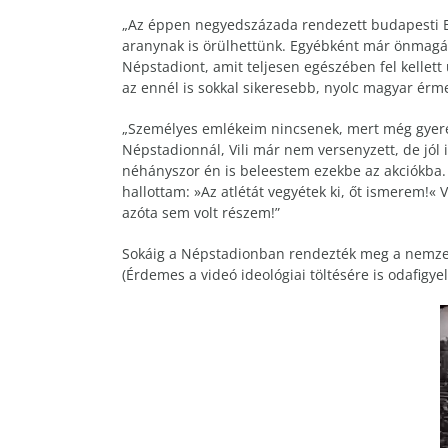
„Az éppen negyedszázada rendezett budapesti Eu
aranynak is örülhettünk. Egyébként már önmagá
Népstadiont, amit teljesen egészében fel kellett ú
az ennél is sokkal sikeresebb, nyolc magyar érmet
„Személyes emlékeim nincsenek, mert még gyerek
Népstadionnál, Vili már nem versenyzett, de jól 
néhányszor én is beleestem ezekbe az akciókba. A
hallottam: »Az atlétát vegyétek ki, őt ismerem!« 
azóta sem volt részem!”
Sokáig a Népstadionban rendezték meg a nemzetk
(Érdemes a videó ideológiai töltésére is odafigye