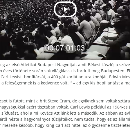
az első Atlétikai Budapest Nagydíjat, amit Békesi László, a szöv
 éves története során sok világklasszis fordult meg Budapesten. E
arl Lewist, honfitársát, a 400 gát korlátlan uralkodóját, Edwin Mos
, a feleségemnek is a kedvence volt…” – ad egy kis bepillantást a 
úcsot is futott, mint a brit Steve Cram, de egyiknek sem voltak sztáral
nagyságukkal azért tisztában voltak. Carl Lewis például az 1984-
 síkfutást, ahol a mi Kovács Attilánk lett a második. Az abban az 
yéről nézte a hagyományos tűzijátékot, nem tudta, hogy ez az állam
er mesélte később, hogy King Carl azt hitte, az ő győzelme tisztele