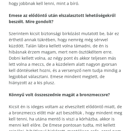
hogy jobbnak kell lenni, mint a bíró.
Emese az elődöntő után elszalasztott lehetőségekről
beszélt. Mire gondolt?
Szerintem kicsit biztonsági birkózást mutatott be, bár ez
érthető annak tükrében, hogy nemrég még sérvvel
küzdött. Talán lábra kellett volna támadni, de én is
hibásnak érzem magam, mert nem ösztökéltem erre.
Dobni kellett volna, az négy pont és akkor teljesen más
lett volna a meccs, de a küzdelem alatt nagyon gyorsan
kell döntéseket hozni, és a versenyző nem tudja mindig a
legjobbat választani. Emese mindent megtett, de
hiányzott az a kis plusz.
Könnyű volt összeszednie magát a bronzmeccsre?
Kicsit én is ideges voltam az elveszített elődöntő miatt, de
a bronzmeccs előtt már azt beszéltük , hogy mindent meg
kell tenni, ha utána mentő is viszi a kórházba, akkor is
menni kell előre. De Emese pontosan tudta, mit kellett