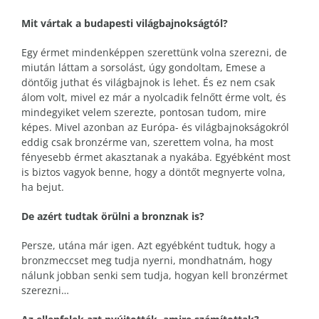
Mit vártak a budapesti világbajnokságtól?
Egy érmet mindenképpen szerettünk volna szerezni, de
miután láttam a sorsolást, úgy gondoltam, Emese a
döntőig juthat és világbajnok is lehet. És ez nem csak
álom volt, mivel ez már a nyolcadik felnőtt érme volt, és
mindegyiket velem szerezte, pontosan tudom, mire
képes. Mivel azonban az Európa- és világbajnokságokról
eddig csak bronzérme van, szerettem volna, ha most
fényesebb érmet akasztanak a nyakába. Egyébként most
is biztos vagyok benne, hogy a döntőt megnyerte volna,
ha bejut.
De azért tudtak örülni a bronznak is?
Persze, utána már igen. Azt egyébként tudtuk, hogy a
bronzmeccset meg tudja nyerni, mondhatnám, hogy
nálunk jobban senki sem tudja, hogyan kell bronzérmet
szerezni…