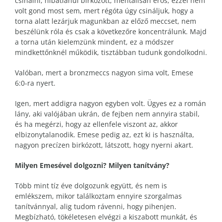
csinálni, hibátlanul birkózott, mentálisan erős, ezzel nem
volt gond most sem, mert régóta úgy csináljuk, hogy a
torna alatt lezárjuk magunkban az előző meccset, nem
beszélünk róla és csak a következőre koncentrálunk. Majd
a torna után kielemzünk mindent, ez a módszer
mindkettőnknél működik, tisztábban tudunk gondolkodni.
Valóban, mert a bronzmeccs nagyon sima volt, Emese
6:0-ra nyert.
Igen, mert addigra nagyon egyben volt. Ügyes ez a román
lány, aki valójában ukrán, de fejben nem annyira stabil,
és ha megérzi, hogy az ellenfele viszont az, akkor
elbizonytalanodik. Emese pedig az, ezt ki is használta,
nagyon precízen birkózott, látszott, hogy nyerni akart.
Milyen Emesével dolgozni? Milyen tanítvány?
Több mint tíz éve dolgozunk együtt, és nem is
emlékszem, mikor találkoztam ennyire szorgalmas
tanítvánnyal, alig tudom rávenni, hogy pihenjen.
Megbízható, tökéletesen elvégzi a kiszabott munkát, és