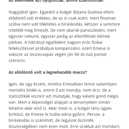
Az ellenfelek azt nyújtották, amire számítottak?
Nagyjából igen. Egyedül a bolgár Biljana Dudova elleni
elődöntő volt érdekes, de az is csak azért, mert finoman
szólva nem volt tökéletes a bíráskodás, kétszer a semmire
intették meg Emesét. De nem akarok panaszkodni, mert
egyszer nekünk, egyszer pedig az ellenfélnek ítélnek
jobban. A hátrányt egyébként nagyon erős fizikai
felkészítéssel próbáljuk kompenzálni, ezért Emese is
sokszor az összecsapás végén jön fel és tud pontot
szerezni.
Az elődöntő volt a legnehezebb meccs?
Igen, de úgy érzem, mintha Emesében lenne valamilyen
mentális blokk is, amire ő azt mondja, nem érzi, de a
statisztikák viszont azt mutatják, hogy valami gond mégis
van. Mert a képességei alapján a versenyeken simán
lehetne akár első is. Akár most is, a bolgár lány ügyes
birkózó, de Emese le tudta volna győzni. Persze, a
bíráskodás is számított, de legyünk őszinték,
összességében nem ezen múlt. Erre szoktuk azt mondani,