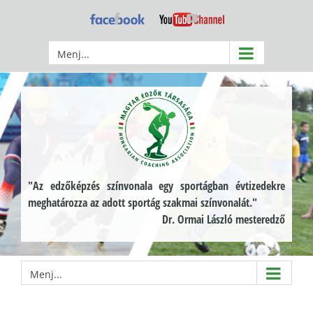
Kihagyás
Facebook
YouTube
Menj...
"Az edzőképzés színvonala egy sportágban évtizedekre
meghatározza az adott sportág szakmai színvonalát."
Dr. Ormai László mesteredző
Menj...