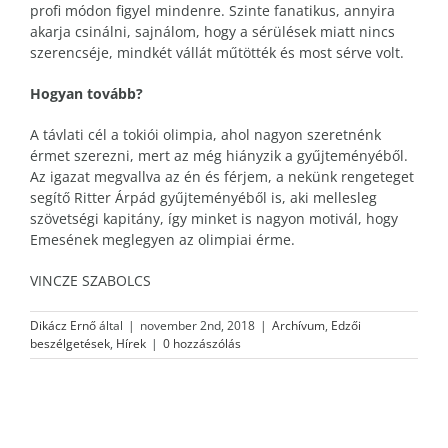
profi módon figyel mindenre. Szinte fanatikus, annyira
akarja csinálni, sajnálom, hogy a sérülések miatt nincs
szerencséje, mindkét vállát műtötték és most sérve volt.
Hogyan tovább?
A távlati cél a tokiói olimpia, ahol nagyon szeretnénk
érmet szerezni, mert az még hiányzik a gyűjteményéből.
Az igazat megvallva az én és férjem, a nekünk rengeteget
segítő Ritter Árpád gyűjteményéből is, aki mellesleg
szövetségi kapitány, így minket is nagyon motivál, hogy
Emesének meglegyen az olimpiai érme.
VINCZE SZABOLCS
Dikácz Ernő
által
|
november 2nd, 2018
|
Archívum
,
Edzői
beszélgetések
,
Hírek
|
0 hozzászólás