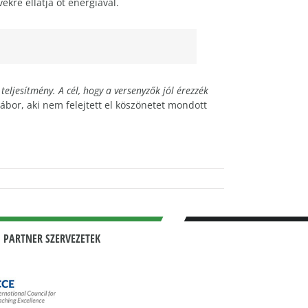
ekre ellátja őt energiával.
eljesítmény. A cél, hogy a versenyzők jól érezzék
ábor, aki nem felejtett el köszönetet mondott
 PARTNER SZERVEZETEK