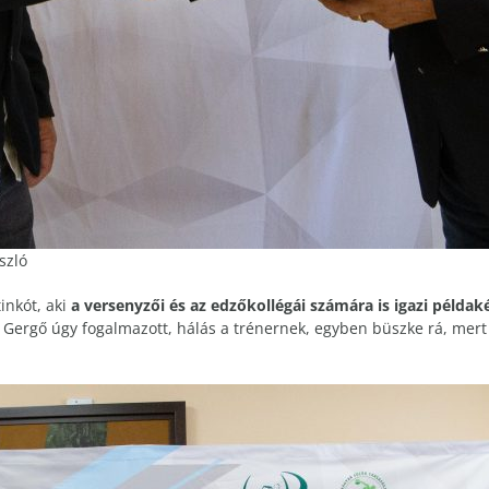
szló
inkót, aki
a versenyzői és az edzőkollégái számára is igazi példak
 Gergő úgy fogalmazott, hálás a trénernek, egyben büszke rá, me