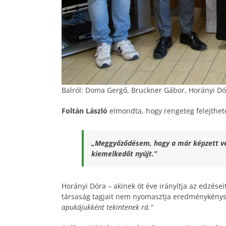
Balról: Doma Gergő, Bruckner Gábor, Horányi Dó
Foltán László
elmondta, hogy rengeteg felejthete
„Meggyőződésem, hogy a már képzett ver
kiemelkedőt nyújt.”
Horányi Dóra – akinek öt éve irányítja az edzései
társaság tagjait nem nyomasztja eredménykény
apukájukként tekintenek rá.”