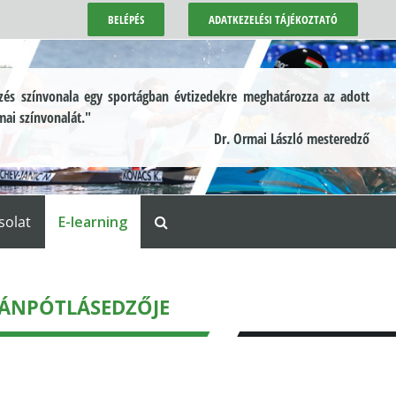
BELÉPÉS
ADATKEZELÉSI TÁJÉKOZTATÓ
és színvonala egy sportágban évtizedekre meghatározza az adott
mai színvonalát."
Dr. Ormai László mesteredző
solat
E-learning
ÁNPÓTLÁSEDZŐJE