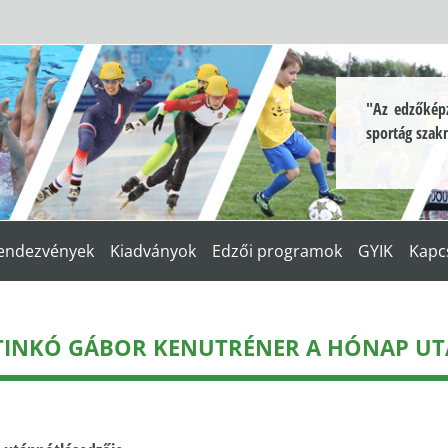
"Az edzőképz
sportág szak
endezvények
Kiadványok
Edzői programok
GYIK
Kapc
TINKÓ GÁBOR KENUTRÉNER A HÓNAP UT