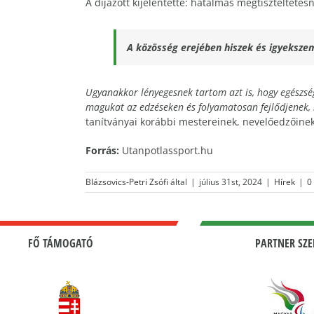
A díjazott kijelentette: hatalmas megtiszteltetés
A közösség erejében hiszek és igyeksz
Ugyanakkor lényegesnek tartom azt is, hogy egészség
magukat az edzéseken és folyamatosan fejlődjenek,
tanítványai korábbi mestereinek, nevelőedzőinek
Forrás:
Utanpotlassport.hu
Blázsovics-Petri Zsófi
által
|
július 31st, 2024
|
Hírek
|
0
FŐ TÁMOGATÓ
PARTNER SZE