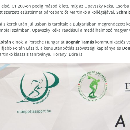
első, C1 200-on pedig második lett, míg az Opavszky Réka, Csorba Z
tt szerzett ezüstérmet párosban; őt Martinkó a kollégájával,
Schmid
si sikerek után júliusban is taroltak: a Bulgáriában megrendezett 
limpiai számban. Opavszky Réka ráadásul a medálhalmozó magyar v
Zoltán
elnök, a Porsche Hungariát
Bognár Tamás
kommunikációs vez
t ifjabb Foltán László, a kenuutánpótlás szövetségi kapitánya és
Dom
artinkó klasszis tanítványa, Horányi Dóra is.