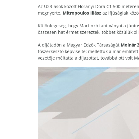
Az U23-asok között Horányi Dóra C1 500 méteren 
megnyerte.
Mitropoulos Iliász
az ifjúságiak közö
Különlegeség, hogy Martinkó tanítványai a júniu
összesen hat érmet szereztek, többet közülük o
A díjátadón a Magyar Edzők Társaságát
Molnár 
főszerkesztő képviselte; mellettük a már említet
vezetője méltatta a díjazottat, továbbá ott volt M