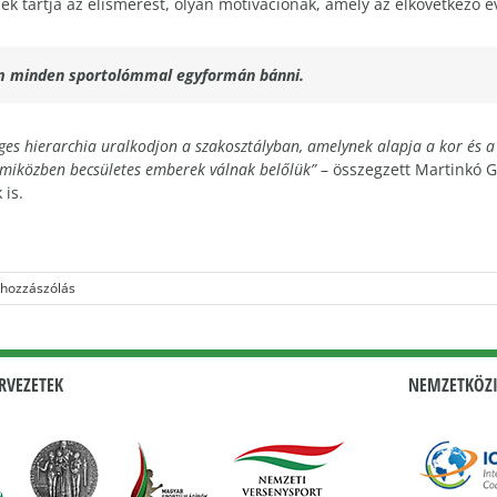
nek tartja az elismerést, olyan motivációnak, amely az elkövetkező év
em minden sportolómmal egyformán bánni.
es hierarchia uralkodjon a szakosztályban, amelynek alapja a kor és a t
 miközben becsületes emberek válnak belőlük”
– összegzett Martinkó G
 is.
 hozzászólás
RVEZETEK
NEMZETKÖZI