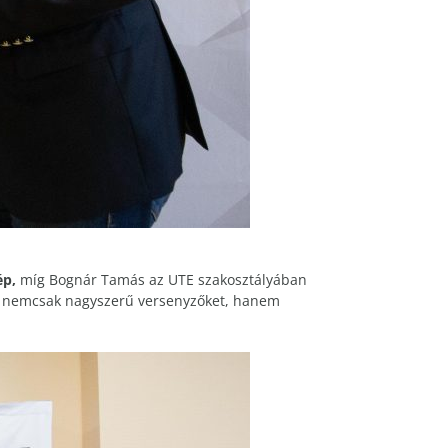
ép,
míg Bognár Tamás az UTE szakosztályában
rt nemcsak nagyszerű versenyzőket, hanem