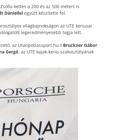
sófia kettes a 200 és az 500 métert is
t Dániellel
együtt készítette fel.
korosztályos világbajnokságon az UTE kenusai
álogatott legeredményesebb tagja lett.
ető, az Utanpotlassport.hu-t
Bruckner Gábor
a Gergő
, az UTE kajak-kenu-szakosztályának