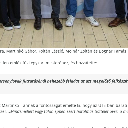
ra, Martinkó Gábor, Foltán László, Molnár Zoltán és Bognár Tamás 
tlen emlék fűzi egykori mesteréhez, és hozzátette:
senylovak futtatásánál nehezebb feladat az azt megelőző felkészít
t Martinkó – annak a fontosságát emelte ki, hogy az UTE-ban baráti k
szer.
„Mindemellett vagy talán éppen ezért hatalmas tisztelet övezi a mu