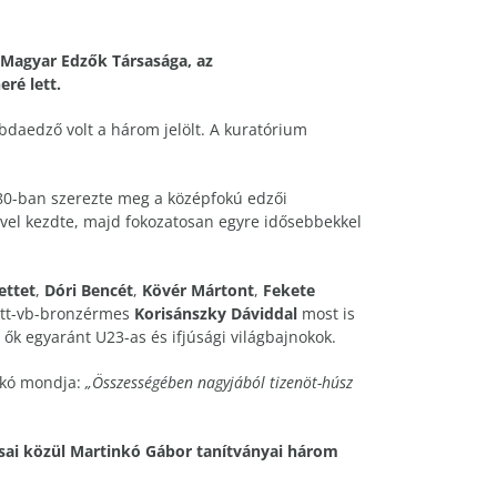
 Magyar Edzők Társasága, az
ré lett.
bdaedző volt a három jelölt. A kuratórium
980-ban szerezte meg a középfokú edzői
ével kezdte, majd fokozatosan egyre idősebbekkel
ettet
,
Dóri Bencét
,
Kövér Mártont
,
Fekete
nőtt-vb-bronzérmes
Korisánszky Dáviddal
most is
– ők egyaránt U23-as és ifjúsági világbajnokok.
inkó mondja:
„Összességében nagyjából tizenöt-húsz
usai közül Martinkó Gábor tanítványai három