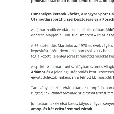
Júniusban Martinkó Gábor kenutréner A hónap
Ünnepélyes keretek között, a Magyar Sport Ház
Utanpotlassport.hu szerkesztősége és a Porsch
A díj harmadik évadának tizedik kiírásában
Bökf
döntése alapján a júniusi elismerést – és az azza
A 66 esztendős Martinkó az 1970-es évek végén, 
képesítést, trénerként azonban csak 2006-ban ke
foglalkozott, jelenleg jórészt felnőttkenusokat ké
A sprint- és a maratoni szakágban számos világb
Ádámot
és a jelenlegi utánpótlás kenu szövetsé
együtt dolgozik, miképpen a felnőtt Eb-második
Tanítványai közül tehát sokan az utánpótlásban 
világbajnoki címnél tartanak az általam felkészített
Júniusban, az év első korosztályos világversenyé
arany- és két ezüstéremmel zártak.