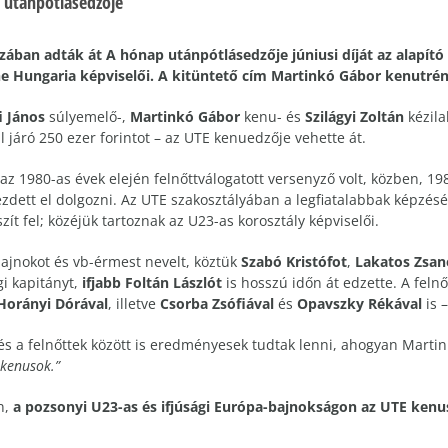
 utánpótlásedzője
ában adták át A hónap utánpótlásedzője júniusi díját az alapító
e Hungaria képviselői. A kitüntető cím Martinkó Gábor kenutréne
i János
súlyemelő-,
Martinkó Gábor
kenu- és
Szilágyi Zoltán
kézila
l járó 250 ezer forintot – az UTE kenuedzője vehette át.
az 1980-as évek elején felnőttválogatott versenyző volt, közben, 1
zdett el dolgozni. Az UTE szakosztályában a legfiatalabbak képzés
szít fel; közéjük tartoznak az U23-as korosztály képviselői.
ajnokot és vb-érmest nevelt, köztük
Szabó Kristófot
,
Lakatos Zsan
gi kapitányt,
ifjabb Foltán Lászlót
is hosszú időn át edzette. A fel
Horányi Dórával
, illetve
Csorba Zsófiával
és
Opavszky Rékával
is 
és a felnőttek között is eredményesek tudtak lenni, ahogyan Mart
 kenusok.”
n,
a pozsonyi U23-as és ifjúsági Európa-bajnokságon az UTE ken