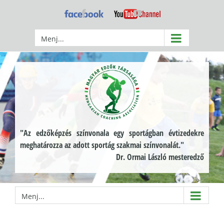
Kihagyás
Facebook
YouTube
Menj...
"Az edzőképzés színvonala egy sportágban évtizedekre
meghatározza az adott sportág szakmai színvonalát."
Dr. Ormai László mesteredző
Menj...