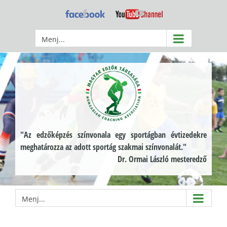
Kihagyás
Facebook
YouTube
Menj...
"Az edzőképzés színvonala egy sportágban évtizedekre
meghatározza az adott sportág szakmai színvonalát."
Dr. Ormai László mesteredző
Menj...