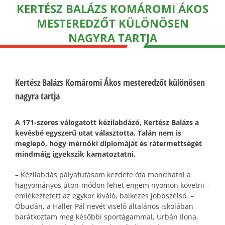
KERTÉSZ BALÁZS KOMÁROMI ÁKOS
MESTEREDZŐT KÜLÖNÖSEN
NAGYRA TARTJA
Kertész Balázs Komáromi Ákos mesteredzőt különösen
nagyra tartja
A 171-szeres válogatott kézilabdázó, Kertész Balázs a
kevésbé egyszerű utat választotta. Talán nem is
meglepő, hogy mérnöki diplomáját és rátermettségét
mindmáig igyekszik kamatoztatni.
– Kézilabdás pályafutásom kezdete óta mondhatni a
hagyományos úton-módon lehet engem nyomon követni –
emlékeztetett az egykor kiváló, balkezes jobbszélső. –
Óbudán, a Haller Pál nevét viselő általános iskolában
barátkoztam meg későbbi sportágammal, Urbán Ilona,