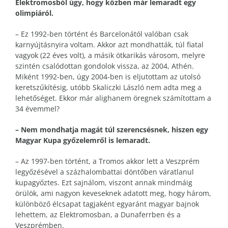
Elektromosból úgy, hogy közben már lemaradt egy
olimpiáról.
– Ez 1992-ben történt és Barcelonától valóban csak
karnyújtásnyira voltam. Akkor azt mondhatták, túl fiatal
vagyok (22 éves volt), a másik ötkarikás városom, melyre
szintén csalódottan gondolok vissza, az 2004, Athén.
Miként 1992-ben, úgy 2004-ben is eljutottam az utolsó
keretszűkítésig, utóbb Skaliczki László nem adta meg a
lehetőséget. Ekkor már alighanem öregnek számítottam a
34 évemmel?
– Nem mondhatja magát túl szerencsésnek, hiszen egy
Magyar Kupa győzelemről is lemaradt.
– Az 1997-ben történt, a Tromos akkor lett a Veszprém
legyőzésével a százhalombattai döntőben váratlanul
kupagyőztes. Ezt sajnálom, viszont annak mindmáig
örülök, ami nagyon keveseknek adatott meg, hogy három,
különböző élcsapat tagjaként egyaránt magyar bajnok
lehettem, az Elektromosban, a Dunaferrben és a
Veszprémben.