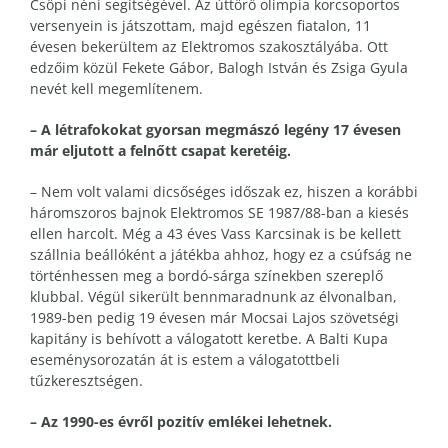
Csöpi néni segítségével. Az úttörő olimpia korcsoportos
versenyein is játszottam, majd egészen fiatalon, 11
évesen bekerültem az Elektromos szakosztályába. Ott
edzőim közül Fekete Gábor, Balogh István és Zsiga Gyula
nevét kell megemlítenem.
– A létrafokokat gyorsan megmászó legény 17 évesen
már eljutott a felnőtt csapat keretéig.
– Nem volt valami dicsőséges időszak ez, hiszen a korábbi
háromszoros bajnok Elektromos SE 1987/88-ban a kiesés
ellen harcolt. Még a 43 éves Vass Karcsinak is be kellett
szállnia beállóként a játékba ahhoz, hogy ez a csúfság ne
történhessen meg a bordó-sárga színekben szereplő
klubbal. Végül sikerült bennmaradnunk az élvonalban,
1989-ben pedig 19 évesen már Mocsai Lajos szövetségi
kapitány is behívott a válogatott keretbe. A Balti Kupa
eseménysorozatán át is estem a válogatottbeli
tűzkeresztségen.
– Az 1990-es évről pozitív emlékei lehetnek.