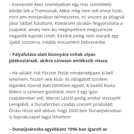
– Komáromi Ákos személyében egy más szemléletű
edzője lett a Tromosnak. Akkor még nem volt ennyi futás,
mint ami mostanában természetes, mi viszont az átlagnál
jóval többet futottunk. Komáromi jócskán felgyorsította a
csapatot, amely nem kis meglepetésre megszerezte
negyedik bajnoki címét. Edzőnk pedig nem maradt egy
újabb szezonra, inkább visszament Debrecenbe.
– Pályafutása alatt bizonyára voltak olyan
játékostársak, akikre szívesen emlékszik vissza.
– Ha valakit, hát Pásztor Pistát mindenképpen ki kell
emelnem, hiszen vele klub- és válogatott szintem
legalább tizenöt évet töltöttem együtt. A beálló Rosta
Mikire is szívesen gondolok, mert ő egy igazi
csapatember volt. Marosi László pedig amikor visszajött
Lemgoból, a Dunaferrben csodás szezont produkált.
Óriási része volt abban, hogy 2000-ben Dunaújvárosban
is bajnokcsapat tagja lehettem.
– Dunaújvárosba egyébként 1996-ban igazolt az