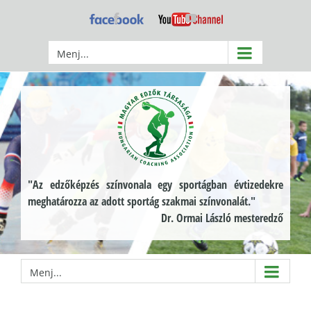
Kihagyás
Facebook
YouTube
Menj...
"Az edzőképzés színvonala egy sportágban évtizedekre
meghatározza az adott sportág szakmai színvonalát."
Dr. Ormai László mesteredző
Menj...