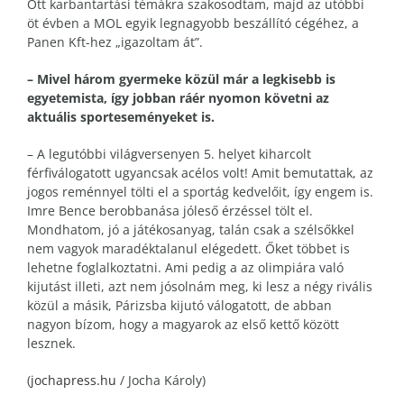
Ott karbantartási témákra szakosodtam, majd az utóbbi
öt évben a MOL egyik legnagyobb beszállító cégéhez, a
Panen Kft-hez „igazoltam át”.
– Mivel három gyermeke közül már a legkisebb is
egyetemista, így jobban ráér nyomon követni az
aktuális sporteseményeket is.
– A legutóbbi világversenyen 5. helyet kiharcolt
férfiválogatott ugyancsak acélos volt! Amit bemutattak, az
jogos reménnyel tölti el a sportág kedvelőit, így engem is.
Imre Bence berobbanása jóleső érzéssel tölt el.
Mondhatom, jó a játékosanyag, talán csak a szélsőkkel
nem vagyok maradéktalanul elégedett. Őket többet is
lehetne foglalkoztatni. Ami pedig a az olimpiára való
kijutást illeti, azt nem jósolnám meg, ki lesz a négy rivális
közül a másik, Párizsba kijutó válogatott, de abban
nagyon bízom, hogy a magyarok az első kettő között
lesznek.
(
jochapress.hu
/ Jocha Károly)