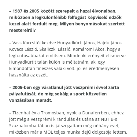
– 1987 és 2005 között szerepelt a hazai élvonalban,
miközben a legkülönfélébb felfogást képviselő edzők
kezei alatt fordult meg. Milyen benyomásokat szertett
mestereiről?
– Vass Karcsitól kezdve Hunyadkürti János, Hajdu János,
Kovács László, Skaliczki László, Komáromi Ákos, hogy a
legfontosabbakat említsem. Mindenki erényeit elismerve
Hunyadkürtit talán külön is méltatnám, aki egy
kimondottan fineszes valaki volt, jól és eredményesen
használta az eszét.
– 2005-ben egy váratlanul jött veszprémi évvel zárta
pályafutását, de még sokáig a sport közvetlen
vonzásában maradt.
– Tizenhat év a Tromosban, nyolc a Dunaferrben, ehhez
jött még a veszprémi kirándulás és utána az NB I B-s
Százhalombattában is játszogattam még néhány évet,
miközben már a MOL teljes munkaidejű dolgozója lettem.