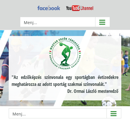
Kihagyás
Facebook
YouTube
Menj...
"Az edzőképzés színvonala egy sportágban évtizedekre
meghatározza az adott sportág szakmai színvonalát."
Dr. Ormai László mesteredző
Menj...