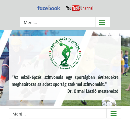
Kihagyás
Facebook
YouTube
Menj...
"Az edzőképzés színvonala egy sportágban évtizedekre
meghatározza az adott sportág szakmai színvonalát."
Dr. Ormai László mesteredző
Menj...