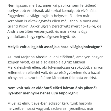
Nem igazán, mert az amerikai papíron sem feltétlenül
esélyesebb Andrisnál, aki sokkal komolyabb vívó nála,
függetlenül a világranglista-helyezéstől. Idén már
korábban is vívtak egymás ellen májusban, a moszkvai
Grand Prix-n. Akkor ugyan Derschwitz nyert 15–13-re, de
Andris sérülten versenyzett, és már akkor is úgy
gondoltam, hogy egészségesen legyőzné.
Melyik volt a legjobb asszója a hazai világbajnokságon?
Az iráni Mojtaba Abedini elleni elődöntő, amelyen nagyon
szépen vívott, és az első asszója a grúz Mikheil
Mardaleishvili ellen, aki folyamatosan csapkodott, nagyon
kellemetlen ellenfél volt, de az első győzelem és a hazai
környezet, a szurkolótábor láthatóan feldobta Andrist.
Nem volt sok az elődöntő előtti három órás pihenő?
Ilyenkor mennyire nehéz újra felpörögni?
Mivel az elmúlt években sokszor kerültünk hasonló
helyzetbe, hozzá vagyunk szokva az ilyesmihez, már