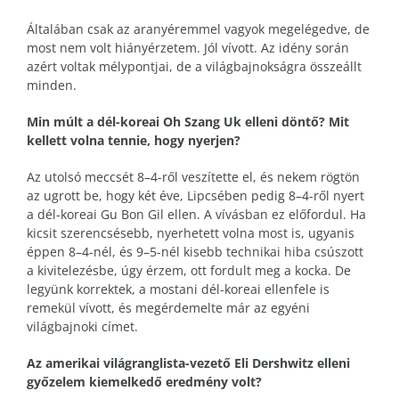
Általában csak az aranyéremmel vagyok megelégedve, de
most nem volt hiányérzetem. Jól vívott. Az idény során
azért voltak mélypontjai, de a világbajnokságra összeállt
minden.
Min múlt a dél-koreai Oh Szang Uk elleni döntő? Mit
kellett volna tennie, hogy nyerjen?
Az utolsó meccsét 8–4-ről veszítette el, és nekem rögtön
az ugrott be, hogy két éve, Lipcsében pedig 8–4-ről nyert
a dél-koreai Gu Bon Gil ellen. A vívásban ez előfordul. Ha
kicsit szerencsésebb, nyerhetett volna most is, ugyanis
éppen 8–4-nél, és 9–5-nél kisebb technikai hiba csúszott
a kivitelezésbe, úgy érzem, ott fordult meg a kocka. De
legyünk korrektek, a mostani dél-koreai ellenfele is
remekül vívott, és megérdemelte már az egyéni
világbajnoki címet.
Az amerikai világranglista-vezető Eli Dershwitz elleni
győzelem kiemelkedő eredmény volt?