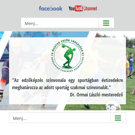
Kihagyás
Facebook
YouTube
Menj...
"Az edzőképzés színvonala egy sportágban évtizedekre
meghatározza az adott sportág szakmai színvonalát."
Dr. Ormai László mesteredző
Menj...