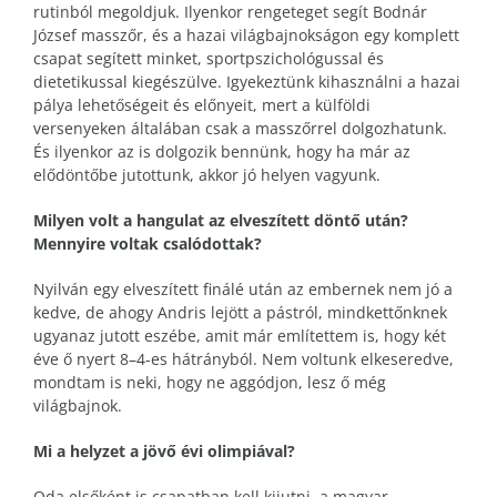
rutinból megoldjuk. Ilyenkor rengeteget segít Bodnár
József masszőr, és a hazai világbajnokságon egy komplett
csapat segített minket, sportpszichológussal és
dietetikussal kiegészülve. Igyekeztünk kihasználni a hazai
pálya lehetőségeit és előnyeit, mert a külföldi
versenyeken általában csak a masszőrrel dolgozhatunk.
És ilyenkor az is dolgozik bennünk, hogy ha már az
elődöntőbe jutottunk, akkor jó helyen vagyunk.
Milyen volt a hangulat az elveszített döntő után?
Mennyire voltak csalódottak?
Nyilván egy elveszített finálé után az embernek nem jó a
kedve, de ahogy Andris lejött a pástról, mindkettőnknek
ugyanaz jutott eszébe, amit már említettem is, hogy két
éve ő nyert 8–4-es hátrányból. Nem voltunk elkeseredve,
mondtam is neki, hogy ne aggódjon, lesz ő még
világbajnok.
Mi a helyzet a jövő évi olimpiával?
Oda elsőként is csapatban kell kijutni, a magyar