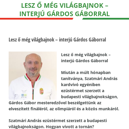
LESZ Ő MÉG VILÁGBAJNOK –
INTERJÚ GÁRDOS GÁBORRAL
Lesz ő még világbajnok – interjú Gárdos Gáborral
Lesz ő még világbajnok –
interjú Gárdos Gáborral
Miután a múlt hónapban
tanítványa, Szatmári András
kardvívó egyéniben
ezüstérmet szerzett a
budapesti világbajnokságon,
Gárdos Gábor mesteredzővel beszélgettünk az
elveszített fináléról, az olimpiáról és a közös munkáról.
Szatmári András ezüstérmet szerzett a budapesti
világbajnokságon. Hogyan vívott a tornán?