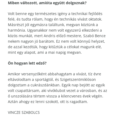
Miben változott, amióta együtt dolgoznak?
Volt benne egy természetes igény a technikai fejlődés
felé, és tudta rólam, hogy én technikás vívást oktatok.
Másrészt jól egymásra találtunk, megvan köztünk a
harmónia. Ugyanakkor nem volt egyszerű elkezdeni a
közös munkát, mert Andris előző mestere, Szabó Bence
nekem nagyon jó barátom. Ez nem volt könnyű helyzet,
de azzal kezdtük, hogy kitűztük a célokat magunk elé,
mint egy alapot, ami a mai napig megvan.
Ön hogyan lett edző?
Amikor versenyzőként abbahagytam a vívást, tíz évre
eltávolodtam a sportágtól, és Szigetszentmiklóson
dolgoztam a cukrászdánkban. Egyik nap bejött az egyik
volt csapattársam, aki vívóklubot vezet a városban, és az
ő unszolására tértem vissza a kilencvenes évek végén.
Aztán ahogy ez lenni szokott, ott is ragadtam.
VINCZE SZABOLCS