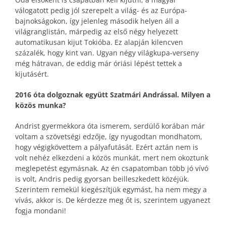
válogatott pedig jól szerepelt a világ- és az Európa-
bajnokságokon, így jelenleg második helyen áll a
világranglistán, márpedig az első négy helyezett
automatikusan kijut Tokióba. Ez alapján kilencven
százalék, hogy kint van. Ugyan négy világkupa-verseny
még hátravan, de eddig már óriási lépést tettek a
kijutásért.
2016 óta dolgoznak együtt Szatmári Andrással. Milyen a
közös munka?
Andrist gyermekkora óta ismerem, serdülő korában már
voltam a szövetségi edzője, így nyugodtan mondhatom,
hogy végigkövettem a pályafutását. Ezért aztán nem is
volt nehéz elkezdeni a közös munkát, mert nem okoztunk
meglepetést egymásnak. Az én csapatomban több jó vívó
is volt, Andris pedig gyorsan beilleszkedett közéjük.
Szerintem remekül kiegészítjük egymást, ha nem megy a
vívás, akkor is. De kérdezze meg őt is, szerintem ugyanezt
fogja mondani!