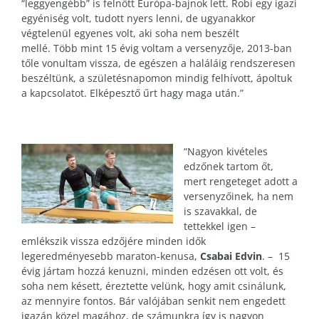
“leggyengébb” is felnőtt Európa-bajnok lett. Robi egy igazi
egyéniség volt, tudott nyers lenni, de ugyanakkor
végtelenül egyenes volt, aki soha nem beszélt
mellé. Több mint 15 évig voltam a versenyzője, 2013-ban
tőle vonultam vissza, de egészen a haláláig rendszeresen
beszéltünk, a születésnapomon mindig felhívott, ápoltuk
a kapcsolatot. Elképesztő űrt hagy maga után.”
“Nagyon kivételes
edzőnek tartom őt,
mert rengeteget adott a
versenyzőinek, ha nem
is szavakkal, de
tettekkel igen –
emlékszik vissza edzőjére minden idők
legeredményesebb maraton-kenusa,
Csabai Edvin
. – 15
évig jártam hozzá kenuzni, minden edzésen ott volt, és
soha nem késett, éreztette velünk, hogy amit csinálunk,
az mennyire fontos. Bár valójában senkit nem engedett
igazán közel magához, de számunkra így is nagyon