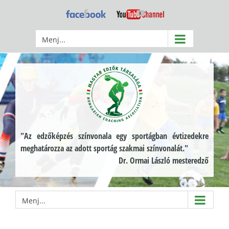
Kihagyás
Facebook
YouTube
Menj...
"Az edzőképzés színvonala egy sportágban évtizedekre
meghatározza az adott sportág szakmai színvonalát."
Dr. Ormai László mesteredző
Menj...