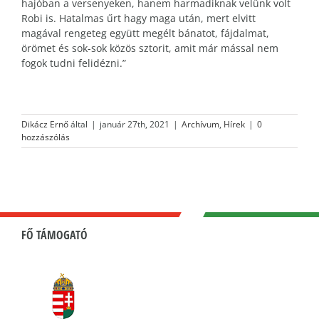
hajóban a versenyeken, hanem harmadiknak velünk volt
Robi is. Hatalmas űrt hagy maga után, mert elvitt
magával rengeteg együtt megélt bánatot, fájdalmat,
örömet és sok-sok közös sztorit, amit már mással nem
fogok tudni felidézni.”
Dikácz Ernő
által
|
január 27th, 2021
|
Archívum
,
Hírek
|
0
hozzászólás
FŐ TÁMOGATÓ