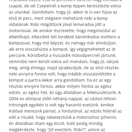
csapat, de ott Csepelnél a komp éppen keresztezte volna
az utunkat. Gondoltam, hogy jó, akkor le is van fújva az
első öt perc, mert mégsem mehetünk neki a komp
oldalának. Robi mögöttünk jóval lemaradva jött a
motorossal, de amikor észrevette, hogy megmozdul az
átkelőhajó, elkezdett teli torokból káromkodva üvölteni a
kompossal, hogy mit képzel, és nehogy már elinduljon,
aki erre visszahúzta a kompot, így végigmehetett az öt
percünk. Körülbelül a huszadik másodpercnél jártunk,
semmibe nem került volna azt mondani, hogy jó, várjuk
meg, amíg elmegy, majd újrakezdjük, de az első résztáv
neki annyira fontos volt, hogy inkább visszaüvöltötte a
kompot a partra.Akkor arra gondoltam, ha ez az egy
résztáv ennyire fontos, akkor milyen fontos az egész
edzés, az egész hét, és úgy általában a felkészülésünk. A
2004-es olimpiai előtt néhány nappal, az utolsó itthoni
tréningek egyikén is volt egy hasonló esetünk. Amikor
Kolóval mentünk párost, a fordulónál, az edzés felénél az
volt a rituálé, hogy odaeveztünk a motoroshoz pihenni,
én általában ittam egy kicsit, Koló pedig mindig
megkérdezte, hogy “jól eveztem, Robi?”, amire az