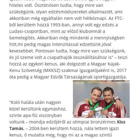
hiteles volt. Ösztönösen tudta, hogy mire van
szükségünk, olyan edzésmódszereket alkalmazott, ami
akkoriban még egyáltalán nem volt hétköznapi. Az FTC-
ből kerültem hozzá 1993-ban, annyi volt egy edzés a
Ludasi-csoportban, mint az előző klubomnál a
bemelegítés. Akkoriban még mindenki a mennyiségben
hitt,mi pedig magas intenzitással edzettünk jóval
kevesebbet. Pontosan tudta, hogy mire van szükségünk,
és jó szeme volt a csapathajók összeállításához is” – teszi
hozzá az egykori kenus, aki dolgozott a Magyar Kajak-
Kenu Szövetség (MKKSZ) szakmai igazgatójaként is, 2017
óta pedig a Magyar Edzők Társaságának sportigazgatója.
“Koló halála után nagyon
közel kerültünk egymáshoz,
szinte apa-fiú viszonyban
voltunk – mondja edzőjéről az olimpiai bronzérmes
Kiss
Tamás.
– 2004-ben kerültem hozzá, nála lettem igazi
kenus, ő mutatta meg, hogy mi az a magas szintű