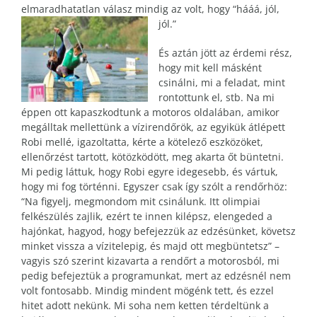
elmaradhatatlan válasz mindig az volt, hogy “hááá, jól,
jól.”
És aztán jött az érdemi rész,
hogy mit kell másként
csinálni, mi a feladat, mint
rontottunk el, stb. Na mi
éppen ott kapaszkodtunk a motoros oldalában, amikor
megálltak mellettünk a vízirendőrök, az egyikük átlépett
Robi mellé, igazoltatta, kérte a kötelező eszközöket,
ellenőrzést tartott, kötözködött, meg akarta őt büntetni.
Mi pedig láttuk, hogy Robi egyre idegesebb, és vártuk,
hogy mi fog történni. Egyszer csak így szólt a rendőrhöz:
“Na figyelj, megmondom mit csinálunk. Itt olimpiai
felkészülés zajlik, ezért te innen kilépsz, elengeded a
hajónkat, hagyod, hogy befejezzük az edzésünket, követsz
minket vissza a vízitelepig, és majd ott megbüntetsz” –
vagyis szó szerint kizavarta a rendőrt a motorosból, mi
pedig befejeztük a programunkat, mert az edzésnél nem
volt fontosabb. Mindig mindent mögénk tett, és ezzel
hitet adott nekünk. Mi soha nem ketten térdeltünk a