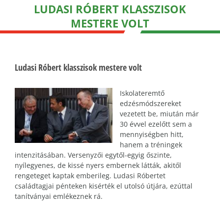
LUDASI RÓBERT KLASSZISOK
MESTERE VOLT
Ludasi Róbert klasszisok mestere volt
Iskolateremtő
edzésmódszereket
vezetett be, miután már
30 évvel ezelőtt sem a
mennyiségben hitt,
hanem a tréningek
intenzitásában. Versenyzői egytől-egyig őszinte,
nyílegyenes, de kissé nyers embernek látták, akitől
rengeteget kaptak emberileg. Ludasi Róbertet
családtagjai pénteken kisérték el utolsó útjára, ezúttal
tanítványai emlékeznek rá.