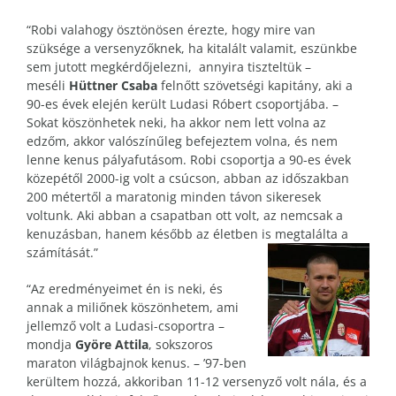
“Robi valahogy ösztönösen érezte, hogy mire van
szüksége a versenyzőknek, ha kitalált valamit, eszünkbe
sem jutott megkérdőjelezni, annyira tiszteltük –
meséli
Hüttner Csaba
felnőtt szövetségi kapitány, aki a
90-es évek elején került Ludasi Róbert csoportjába. –
Sokat köszönhetek neki, ha akkor nem lett volna az
edzőm, akkor valószínűleg befejeztem volna, és nem
lenne kenus pályafutásom. Robi csoportja a 90-es évek
közepétől 2000-ig volt a csúcson, abban az időszakban
200 métertől a maratonig minden távon sikeresek
voltunk. Aki abban a csapatban ott volt, az nemcsak a
kenuzásban, hanem később az életben is megtalálta a
számítását.”
“Az eredményeimet én is neki, és
annak a miliőnek köszönhetem, ami
jellemző volt a Ludasi-csoportra –
mondja
Györe Attila
, sokszoros
maraton világbajnok kenus. – ’97-ben
kerültem hozzá, akkoriban 11-12 versenyző volt nála, és a