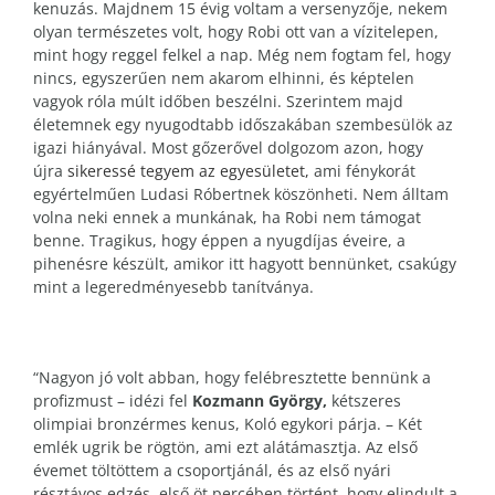
kenuzás. Majdnem 15 évig voltam a versenyzője, nekem
olyan természetes volt, hogy Robi ott van a vízitelepen,
mint hogy reggel felkel a nap. Még nem fogtam fel, hogy
nincs, egyszerűen nem akarom elhinni, és képtelen
vagyok róla múlt időben beszélni. Szerintem majd
életemnek egy nyugodtabb időszakában szembesülök az
igazi hiányával. Most gőzerővel dolgozom azon, hogy
újra
sikeressé tegyem az egyesületet,
ami fénykorát
egyértelműen Ludasi Róbertnek köszönheti. Nem álltam
volna neki ennek a munkának, ha Robi nem támogat
benne. Tragikus, hogy éppen a nyugdíjas éveire, a
pihenésre készült, amikor itt hagyott bennünket, csakúgy
mint a legeredményesebb tanítványa.
“Nagyon jó volt abban, hogy felébresztette bennünk a
profizmust – idézi fel
Kozmann György,
kétszeres
olimpiai bronzérmes kenus, Koló egykori párja. – Két
emlék ugrik be rögtön, ami ezt alátámasztja. Az első
évemet töltöttem a csoportjánál, és az első nyári
résztávos edzés, első öt percében történt, hogy elindult a