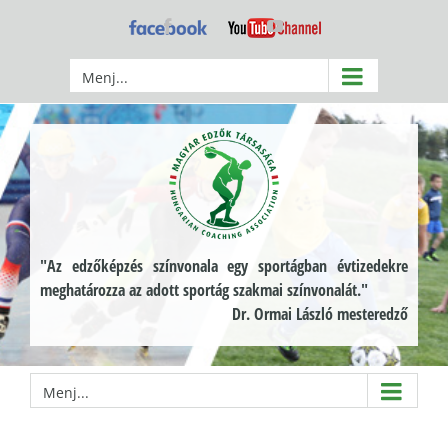
Kihagyás
Facebook
YouTube
Menj...
"Az edzőképzés színvonala egy sportágban évtizedekre
meghatározza az adott sportág szakmai színvonalát."
Dr. Ormai László mesteredző
Menj...