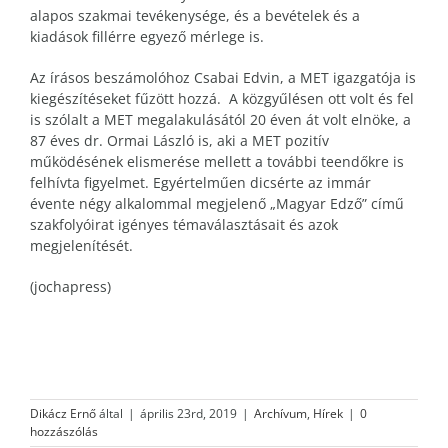
alapos szakmai tevékenysége, és a bevételek és a
kiadások fillérre egyező mérlege is.
Az írásos beszámolóhoz Csabai Edvin, a MET igazgatója is
kiegészítéseket fűzött hozzá. A közgyűlésen ott volt és fel
is szólalt a MET megalakulásától 20 éven át volt elnöke, a
87 éves dr. Ormai László is, aki a MET pozitív
működésének elismerése mellett a további teendőkre is
felhívta figyelmet. Egyértelműen dicsérte az immár
évente négy alkalommal megjelenő „Magyar Edző” című
szakfolyóirat igényes témaválasztásait és azok
megjelenítését.
(jochapress)
Dikácz Ernő
által
|
április 23rd, 2019
|
Archívum
,
Hírek
|
0
hozzászólás