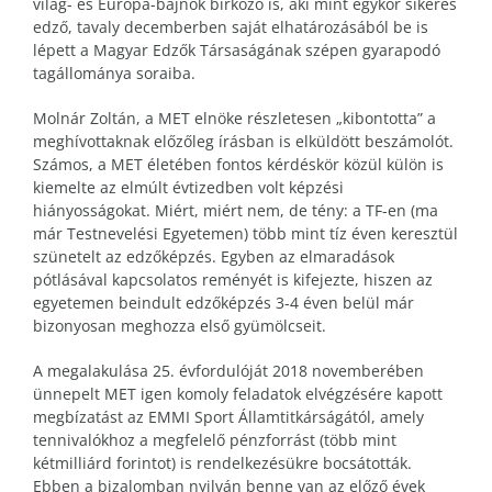
világ- és Európa-bajnok birkózó is, aki mint egykor sikeres
edző, tavaly decemberben saját elhatározásából be is
lépett a Magyar Edzők Társaságának szépen gyarapodó
tagállománya soraiba.
Molnár Zoltán, a MET elnöke részletesen „kibontotta” a
meghívottaknak előzőleg írásban is elküldött beszámolót.
Számos, a MET életében fontos kérdéskör közül külön is
kiemelte az elmúlt évtizedben volt képzési
hiányosságokat. Miért, miért nem, de tény: a TF-en (ma
már Testnevelési Egyetemen) több mint tíz éven keresztül
szünetelt az edzőképzés. Egyben az elmaradások
pótlásával kapcsolatos reményét is kifejezte, hiszen az
egyetemen beindult edzőképzés 3-4 éven belül már
bizonyosan meghozza első gyümölcseit.
A megalakulása 25. évfordulóját 2018 novemberében
ünnepelt MET igen komoly feladatok elvégzésére kapott
megbízatást az EMMI Sport Államtitkárságától, amely
tennivalókhoz a megfelelő pénzforrást (több mint
kétmilliárd forintot) is rendelkezésükre bocsátották.
Ebben a bizalomban nyilván benne van az előző évek