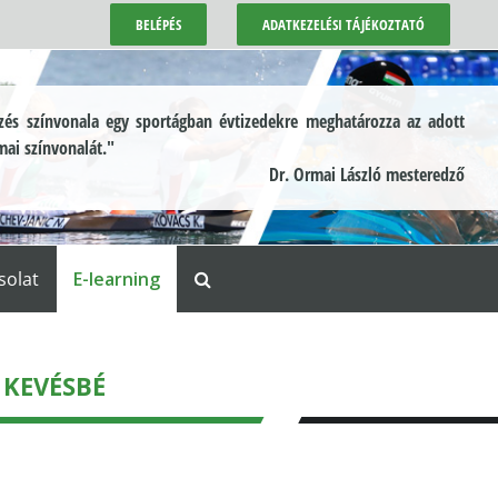
BELÉPÉS
ADATKEZELÉSI TÁJÉKOZTATÓ
és színvonala egy sportágban évtizedekre meghatározza az adott
mai színvonalát."
Dr. Ormai László mesteredző
solat
E-learning
 KEVÉSBÉ