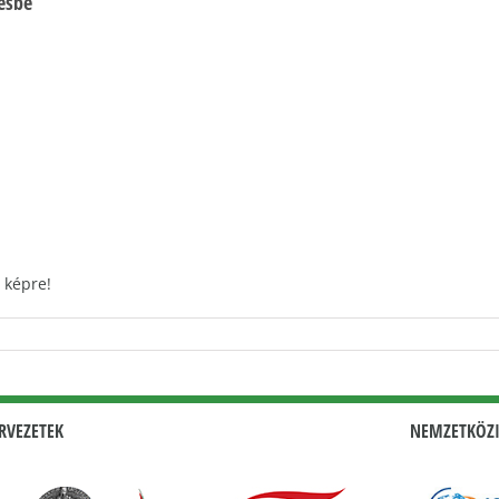
vésbé
 képre!
RVEZETEK
NEMZETKÖZI