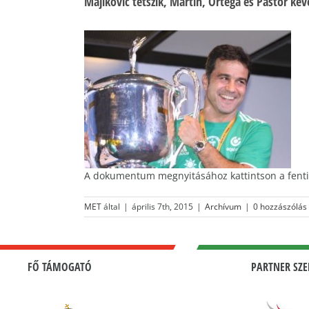
Majlkovic tetszik, Martin, Ortega és Pastor ke
A dokumentum megnyitásához kattintson a fenti
MET
által
|
április 7th, 2015
|
Archívum
|
0 hozzászólás
FŐ TÁMOGATÓ
PARTNER SZE