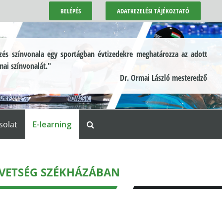
BELÉPÉS
ADATKEZELÉSI TÁJÉKOZTATÓ
és színvonala egy sportágban évtizedekre meghatározza az adott
mai színvonalát."
Dr. Ormai László mesteredző
solat
E-learning
VETSÉG SZÉKHÁZÁBAN