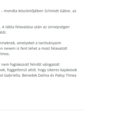
” – mondta köszöntőjében Schmidt Gábor, az
. A tábla felavatása után az ünnepségen
tól.
 érmeknek, amelyeket a tanítványaim
n nevem is fent lehet a most felavatott
ilmos.
nem foglakozott felnőtt válogatott
k, függetlenül attól, hogy sikeres kajakosok
Szabó Gabriella, Benedek Dalma és Paksy Tímea