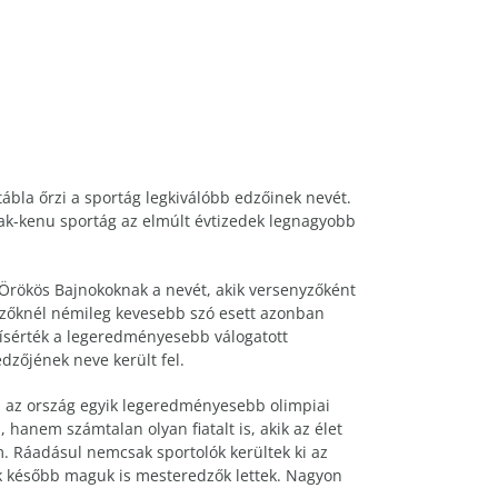
bla őrzi a sportág legkiválóbb edzőinek nevét.
ak-kenu sportág az elmúlt évtizedek legnagyobb
Örökös Bajnokoknak a nevét, akik versenyzőként
nyzőknél némileg kevesebb szó esett azonban
kísérték a legeredményesebb válogatott
dzőjének neve került fel.
en az ország egyik legeredményesebb olimpiai
hanem számtalan olyan fiatalt is, akik az élet
. Ráadásul nemcsak sportolók kerültek ki az
ik később maguk is mesteredzők lettek. Nagyon