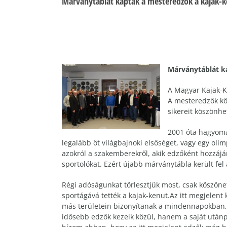
Márványtáblát kaptak a mesteredzők a kajak-k
Márványtáblát k
A Magyar Kajak-K
A mesteredzők kö
sikereit köszönhet
2001 óta hagyomá
legalább öt világbajnoki elsőséget, vagy egy ol
azokról a szakemberekről, akik edzőként hozzájá
sportolókat. Ezért újabb márványtábla került fe
Régi adóságunkat törlesztjük most, csak köszöne
sportágává tették a kajak-kenut.Az itt megjelent
más területein bizonyítanak a mindennapokban, e
idősebb edzők kezeik közül, hanem a saját utánp