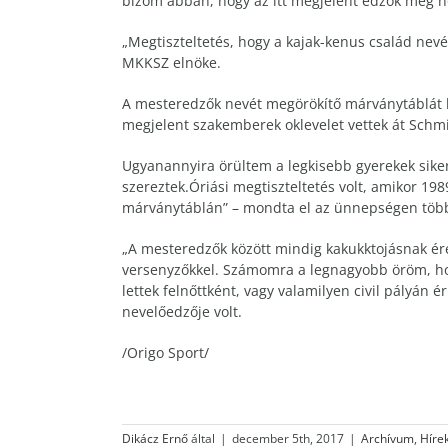
bízom abban, hogy az itt megjelent edzők még hos
„Megtiszteltetés, hogy a kajak-kenus család ne
MKKSZ elnöke.
A mesteredzők nevét megörökítő márványtáblát k
megjelent szakemberek oklevelet vettek át Schm
Ugyanannyira örültem a legkisebb gyerekek siker
szereztek.Óriási megtiszteltetés volt, amikor 19
márványtáblán” – mondta el az ünnepségen többe
„A mesteredzők között mindig kakukktojásnak ére
versenyzőkkel. Számomra a legnagyobb öröm, hogy 
lettek felnőttként, vagy valamilyen civil pályán
nevelőedzője volt.
/Origo Sport/
Dikácz Ernő
által
|
december 5th, 2017
|
Archívum
,
Híre