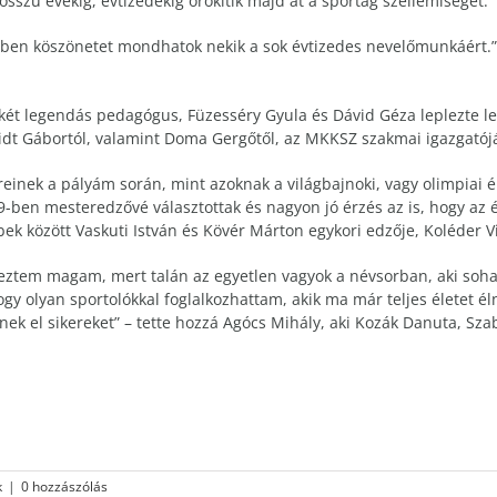
szú évekig, évtizedekig örökítik majd át a sportág szellemiségét.
vében köszönetet mondhatok nekik a sok évtizedes nevelőmunkáért.
ét legendás pedagógus, Füzesséry Gyula és Dávid Géza leplezte le
idt Gábortól, valamint Doma Gergőtől, az MKKSZ szakmai igazgatójá
einek a pályám során, mint azoknak a világbajnoki, vagy olimpiai
89-ben mesteredzővé választottak és nagyon jó érzés az is, hogy az é
k között Vaskuti István és Kövér Márton egykori edzője, Koléder V
ztem magam, mert talán az egyetlen vagyok a névsorban, aki soha 
olyan sportolókkal foglalkozhattam, akik ma már teljes életet élne
 érnek el sikereket” – tette hozzá Agócs Mihály, aki Kozák Danuta, 
k
|
0 hozzászólás