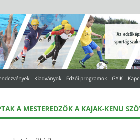
"Az edzőképz
sportág szak
endezvények
Kiadványok
Edzői programok
GYIK
Kapc
TAK A MESTEREDZŐK A KAJAK-KENU SZÖ