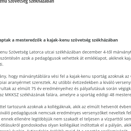
enu szövetség székházában
aptak a mesteredzők a kajak-kenu szövetség székházában
enu Szövetség Latorca utcai székházában december 4-től márványtá
szöntésén azok a pedagógusok vehettek át emléklapot, akiknek kaj
i.
ny, hogy márványtáblára vési fel a kajak-kenu sportág azoknak az 
impiai aranyérmet szereztek. Az utóbbi évtizedekben a kiváló verse
rultak az elmúlt 75 év eredményeihez és pályafutásuk során végig
l az MKKSZ székházának falára, amelyre a sportág eddigi 48 mestere
ttel tartozunk azoknak a kollégáknak, akik az elmúlt hetvenöt évb
 kiváló pedagógusok nemcsak eredményes versenyzőket neveltek fel, 
nnek ellenére legtöbbjük nem szakadt el teljesen a vízparttól sem
ótlásukról gondoskodva olyan kollégákat indítottak el a pályán, ak