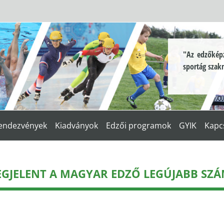
"Az edzőképz
sportág szak
endezvények
Kiadványok
Edzői programok
GYIK
Kapc
GJELENT A MAGYAR EDZŐ LEGÚJABB SZ