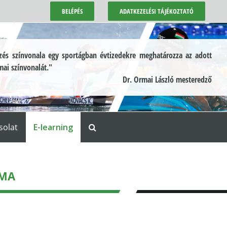
BELÉPÉS
ADATKEZELÉSI TÁJÉKOZTATÓ
és színvonala egy sportágban évtizedekre meghatározza az adott
mai színvonalát."
Dr. Ormai László mesteredző
solat
E-learning
ÁMA