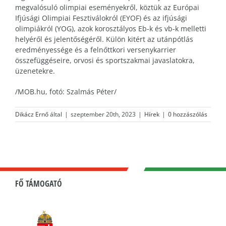
megvalósuló olimpiai eseményekről, köztük az Európai
Ifjúsági Olimpiai Fesztiválokról (EYOF) és az ifjúsági
olimpiákról (YOG), azok korosztályos Eb-k és vb-k melletti
helyéről és jelentőségéről. Külön kitért az utánpótlás
eredményessége és a felnőttkori versenykarrier
összefüggéseire, orvosi és sportszakmai javaslatokra,
üzenetekre.
/MOB.hu, fotó: Szalmás Péter/
Dikácz Ernő
által
|
szeptember 20th, 2023
|
Hírek
|
0 hozzászólás
FŐ TÁMOGATÓ