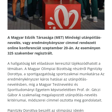
A Magyar Edzők Társasága (MET) Minőségi utánpótlás-
nevelés, vagy eredménykényszer címmel rendezett
online konferenciát szeptember 20-án. Az eseményen
325 szakember regisztrált.
A hallgatóság két előadáson keresztül tájékozódhatott a
témában. A Magyar Olimpiai Bizottság részéről Pignitzky
Dorottya, a sportigazgatóság sportszakmai munkatársa Az
eredménykényszer káros hatásai az utánpótlás-
nevelésben, míg a Magyar Testnevelési és
Sporttudományi Egyetem képviseletében Prof. dr. Géczi
Gábor A szakmailag megalapozott utánpótlás-nevelés
kritériumai, módszerei címmel osztotta meg gondolatait.
Pignitzky Dorottya beszélt az olimpiász idején