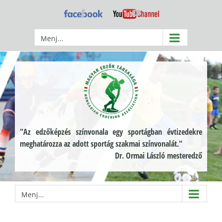
Kihagyás
Facebook
YouTube
Menj...
"Az edzőképzés színvonala egy sportágban évtizedekre
meghatározza az adott sportág szakmai színvonalát."
Dr. Ormai László mesteredző
Menj...