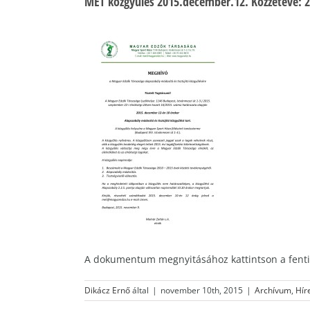
MET közgyűlés 2015.december.12. Közzétéve: 
A dokumentum megnyitásához kattintson a fenti
Dikácz Ernő
által
|
november 10th, 2015
|
Archívum
,
Hír