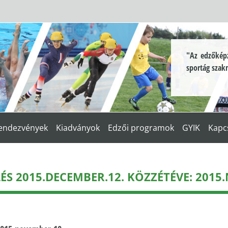
"Az edzőképz
sportág szak
endezvények
Kiadványok
Edzői programok
GYIK
Kapc
S 2015.DECEMBER.12. KÖZZÉTÉVE: 2015