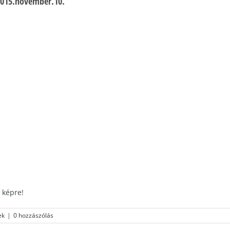
2015.november.10.
 képre!
ek
|
0 hozzászólás