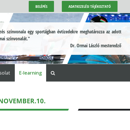
BELÉPÉS
ADATKEZELÉSI TÁJÉKOZTATÓ
és színvonala egy sportágban évtizedekre meghatározza az adott
mai színvonalát."
Dr. Ormai László mesteredző
solat
E-learning
.NOVEMBER.10.