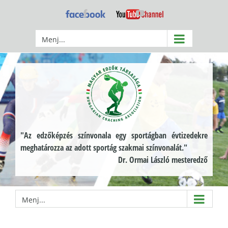
Kihagyás
Facebook
YouTube
Menj...
"Az edzőképzés színvonala egy sportágban évtizedekre
meghatározza az adott sportág szakmai színvonalát."
Dr. Ormai László mesteredző
Menj...