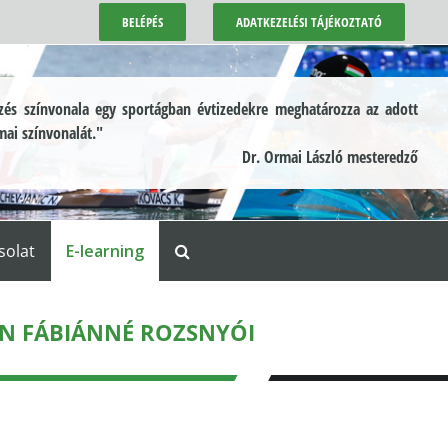
BELÉPÉS
ADATKEZELÉSI TÁJÉKOZTATÓ
és színvonala egy sportágban évtizedekre meghatározza az adott
mai színvonalát."
Dr. Ormai László mesteredző
solat
E-learning
N FÁBIÁNNÉ ROZSNYÓI