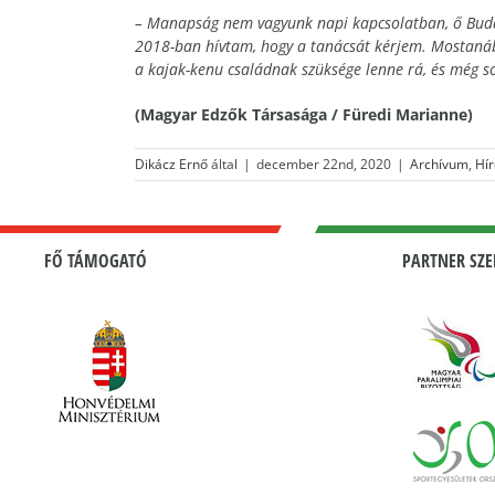
– Manapság nem vagyunk napi kapcsolatban, ő Buda
2018-ban hívtam, hogy a tanácsát kérjem. Mostanába
a kajak-kenu családnak szüksége lenne rá, és még so
(Magyar Edzők Társasága / Füredi Marianne)
Dikácz Ernő
által
|
december 22nd, 2020
|
Archívum
,
Hír
FŐ TÁMOGATÓ
PARTNER SZE