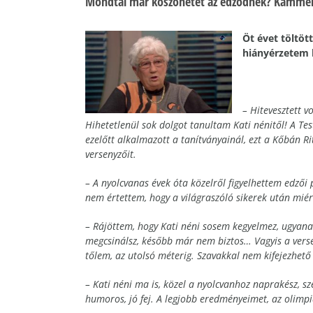
Mondtál már köszönetet az edződnek? Kammere
Öt évet töltöt
hiányérzetem 
– Hitevesztett v
Hihetetlenül sok dolgot tanultam Kati nénitől! A Te
ezelőtt alkalmazott a tanítványainál, ezt a Kőbán Ri
versenyzőit.
– A nyolcvanas évek óta közelről figyelhettem edzői 
nem értettem, hogy a világraszóló sikerek után miér
– Rájöttem, hogy Kati néni sosem kegyelmez, ugyanaz
megcsinálsz, később már nem biztos… Vagyis a verse
tőlem, az utolsó méterig. Szavakkal nem kifejezhet
– Kati néni ma is, közel a nyolcvanhoz naprakész, sz
humoros, jó fej. A legjobb eredményeimet, az olim