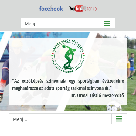
Kihagyás
Facebook
YouTube
Menj...
"Az edzőképzés színvonala egy sportágban évtizedekre
meghatározza az adott sportág szakmai színvonalát."
Dr. Ormai László mesteredző
Menj...