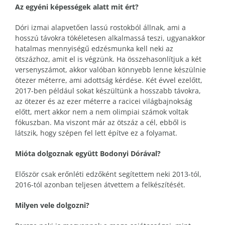
Az egyéni képességek alatt mit ért?
Dóri izmai alapvetően lassú rostokból állnak, ami a
hosszú távokra tökéletesen alkalmassá teszi, ugyanakkor
hatalmas mennyiségű edzésmunka kell neki az
ötszázhoz, amit el is végzünk. Ha összehasonlítjuk a két
versenyszámot, akkor valóban könnyebb lenne készülnie
ötezer méterre, ami adottság kérdése. Két évvel ezelőtt,
2017-ben például sokat készültünk a hosszabb távokra,
az ötezer és az ezer méterre a racicei világbajnokság
előtt, mert akkor nem a nem olimpiai számok voltak
fókuszban. Ma viszont már az ötszáz a cél, ebből is
látszik, hogy szépen fel lett építve ez a folyamat.
Mióta dolgoznak együtt Bodonyi Dórával?
Először csak erőnléti edzőként segítettem neki 2013-tól,
2016-tól azonban teljesen átvettem a felkészítését.
Milyen vele dolgozni?