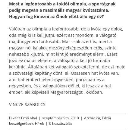
Most a legfontosabb a tokiói olimpia, a sportágnak
pedig megvan a maximális magyar kvótaszáma.
Hogyan fog kinézni az Önök előtt álló egy év?
Valóban az olimpia a legfontosabb, de a kvóta egy dolog,
oda még ki is kell jutni, ezért azt mondom, a válogató
majdhogynem fontosabb. Már csak azért is, mert a
magyar női kajakos mezőny elképesztően erős, szinte
nehezebb kijutni, mint kint jó eredményt elérni. Ezért
jövő év május elejére, a válogatóra kell jó formába
kerülnie. Általában két válogató szokott lenni, de ezt majd
a szövetségi kapitány dönti el. Összesen hat kvóta van,
ami hat embert jelent egyesben, párosban és a
négyesben, és a válogatókon dől el, ki lesz az a hat
ember, aki képviseli Magyarországot Tokióban.
VINCZE SZABOLCS
Dikácz Ernő
által
|
szeptember 9th, 2019
|
Archívum
,
Edzői
beszélgetések
,
Hírek
|
0 hozzászólás