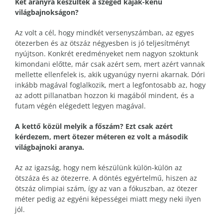
Két aranyra készültek a szeged kajak-kenu
világbajnokságon?
Az volt a cél, hogy mindkét versenyszámban, az egyes
ötezerben és az ötszáz négyesben is jó teljesítményt
nyújtson. Konkrét eredményeket nem nagyon szoktunk
kimondani előtte, már csak azért sem, mert azért vannak
mellette ellenfelek is, akik ugyanúgy nyerni akarnak. Dóri
inkább magával foglalkozik, mert a legfontosabb az, hogy
az adott pillanatban hozzon ki magából mindent, és a
futam végén elégedett legyen magával.
A kettő közül melyik a főszám? Ezt csak azért
kérdezem, mert ötezer méteren ez volt a második
világbajnoki aranya.
Az az igazság, hogy nem készülünk külön-külön az
ötszáza és az ötezerre. A döntés egyértelmű, hiszen az
ötszáz olimpiai szám, így az van a fókuszban, az ötezer
méter pedig az egyéni képességei miatt megy neki ilyen
jól.