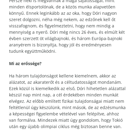
Persze neki is megvannak a maga sajátosságai, mint
minden élsportolónak, de a közös munka alapvetően
könnyű. Ennek leginkább az az oka, hogy Dóri nagyon
szeret dolgozni, néha még nekem, az edzőnek kell őt
visszafognom, és figyelmeztetni, hogy nem mindig a
mennyiség a nyerő. Dóri még nincs 26 éves, és elmúlt két
évben szerzett öt világbajnoki, és három Európa-bajnoki
aranyérem is bizonyítja, hogy jól és eredményesen
tudunk együttműködni.
Mi az erőssége?
Ha három tulajdonságot kellene kiemelnem, akkor az
alázatot, az akaraterőt és a céltudatosságot mondanám.
Ezek közül is kiemelkedik az első, Dóri hihetetlen alázattal
készül nap mint nap, a cél érdekében minden munkát
elvégez. Az előbb említett fizikai tulajdonságai miatt nem
feltétlenül úgy készülünk, mint mások, de az edzésmunka
a képességei figyelembe vételével van felépítve, ahhoz
van formálva. Mindezek miatt úgy gondolom, hogy Tokió
után egy újabb olimpiai ciklus még biztosan benne van.