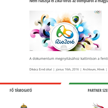
Nem riasztja el Zika-vírus az olimpiáról a magy
A dokumentum megnyitásához kattintson a fenti
Dikácz Ernő
által
|
június 16th, 2016
|
Archívum
,
Hírek
|
FŐ TÁMOGATÓ
PARTNER SZE