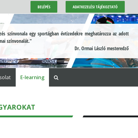
BELÉPÉS
ADATKEZELÉSI TÁJÉKOZTATÓ
és színvonala egy sportágban évtizedekre meghatározza az adott
mai színvonalát."
Dr. Ormai László mesteredző
solat
E-learning
AGYAROKAT