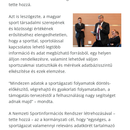
tette hozzá.
Azt is leszögezte, a magyar
sport társadalmi szerepének
és közösségi értékének
erősítéséhez elengedhetetlen,
hogy a sporttal, sportolással
kapcsolatos lehető legtöbb
információ és adat megbízható forrásból, egy helyen
álljon rendelkezésre, valamint lehetővé váljon
sportszakmai statisztikák és mérések adatbázisszintű
elkészítése és ezek elemzése.
“Mindezen adatok a sportágazati folyamatok döntés-
előkészítő, végrehajtó és gyakorlati folyamataiban, a
támogatás-tervezéstől a felhasználásig nagy segítséget
adnak majd” – mondta.
A Nemzeti Sportinformációs Rendszer létrehozásával –
tette hozzá – az a kormányzati cél, hogy “egységes, a
sportágazat valamennyi releváns adatkörét tartalmazó