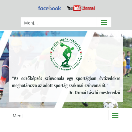
Kihagyás
Facebook
YouTube
Menj...
"Az edzőképzés színvonala egy sportágban évtizedekre
meghatározza az adott sportág szakmai színvonalát."
Dr. Ormai László mesteredző
Menj...