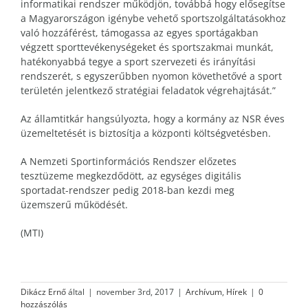
informatikai rendszer működjön, továbbá hogy elősegítse
a Magyarországon igénybe vehető sportszolgáltatásokhoz
való hozzáférést, támogassa az egyes sportágakban
végzett sporttevékenységeket és sportszakmai munkát,
hatékonyabbá tegye a sport szervezeti és irányítási
rendszerét, s egyszerűbben nyomon követhetővé a sport
területén jelentkező stratégiai feladatok végrehajtását.”
Az államtitkár hangsúlyozta, hogy a kormány az NSR éves
üzemeltetését is biztosítja a központi költségvetésben.
A Nemzeti Sportinformációs Rendszer előzetes
tesztüzeme megkezdődött, az egységes digitális
sportadat-rendszer pedig 2018-ban kezdi meg
üzemszerű működését.
(MTI)
Dikácz Ernő
által
|
november 3rd, 2017
|
Archívum
,
Hírek
|
0
hozzászólás