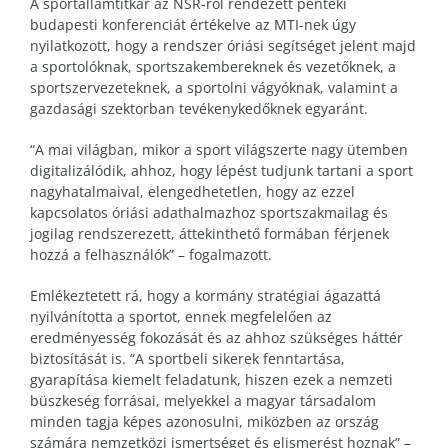
A sportállamtitkár az NSR-ről rendezett pénteki
budapesti konferenciát értékelve az MTI-nek úgy
nyilatkozott, hogy a rendszer óriási segítséget jelent majd
a sportolóknak, sportszakembereknek és vezetőknek, a
sportszervezeteknek, a sportolni vágyóknak, valamint a
gazdasági szektorban tevékenykedőknek egyaránt.
“A mai világban, mikor a sport világszerte nagy ütemben
digitalizálódik, ahhoz, hogy lépést tudjunk tartani a sport
nagyhatalmaival, elengedhetetlen, hogy az ezzel
kapcsolatos óriási adathalmazhoz sportszakmailag és
jogilag rendszerezett, áttekinthető formában férjenek
hozzá a felhasználók” – fogalmazott.
Emlékeztetett rá, hogy a kormány stratégiai ágazattá
nyilvánította a sportot, ennek megfelelően az
eredményesség fokozását és az ahhoz szükséges háttér
biztosítását is. “A sportbeli sikerek fenntartása,
gyarapítása kiemelt feladatunk, hiszen ezek a nemzeti
büszkeség forrásai, melyekkel a magyar társadalom
minden tagja képes azonosulni, miközben az ország
számára nemzetközi ismertséget és elismerést hoznak” –