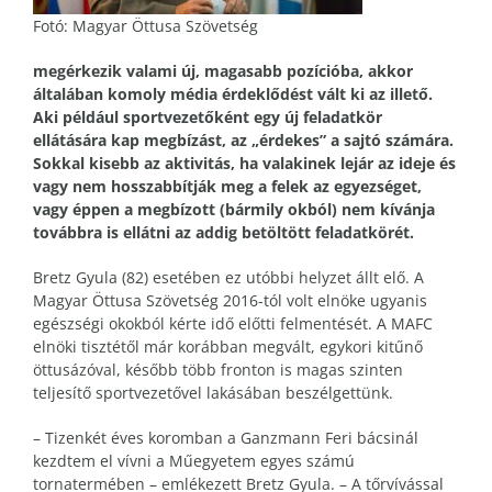
Fotó: Magyar Öttusa Szövetség
megérkezik valami új, magasabb pozícióba, akkor
általában komoly média érdeklődést vált ki az illető.
Aki például sportvezetőként egy új feladatkör
ellátására kap megbízást, az „érdekes” a sajtó számára.
Sokkal kisebb az aktivitás, ha valakinek lejár az ideje és
vagy nem hosszabbítják meg a felek az egyezséget,
vagy éppen a megbízott (bármily okból) nem kívánja
továbbra is ellátni az addig betöltött feladatkörét.
Bretz Gyula (82) esetében ez utóbbi helyzet állt elő. A
Magyar Öttusa Szövetség 2016-tól volt elnöke ugyanis
egészségi okokból kérte idő előtti felmentését. A MAFC
elnöki tisztétől már korábban megvált, egykori kitűnő
öttusázóval, később több fronton is magas szinten
teljesítő sportvezetővel lakásában beszélgettünk.
– Tizenkét éves koromban a Ganzmann Feri bácsinál
kezdtem el vívni a Műegyetem egyes számú
tornatermében – emlékezett Bretz Gyula. – A tőrvívással