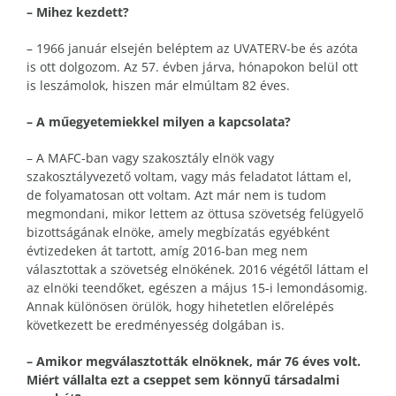
– Mihez kezdett?
– 1966 január elsején beléptem az UVATERV-be és azóta
is ott dolgozom. Az 57. évben járva, hónapokon belül ott
is leszámolok, hiszen már elmúltam 82 éves.
– A műegyetemiekkel milyen a kapcsolata?
– A MAFC-ban vagy szakosztály elnök vagy
szakosztályvezető voltam, vagy más feladatot láttam el,
de folyamatosan ott voltam. Azt már nem is tudom
megmondani, mikor lettem az öttusa szövetség felügyelő
bizottságának elnöke, amely megbízatás egyébként
évtizedeken át tartott, amíg 2016-ban meg nem
választottak a szövetség elnökének. 2016 végétől láttam el
az elnöki teendőket, egészen a május 15-i lemondásomig.
Annak különösen örülök, hogy hihetetlen előrelépés
következett be eredményesség dolgában is.
– Amikor megválasztották elnöknek, már 76 éves volt.
Miért vállalta ezt a cseppet sem könnyű társadalmi