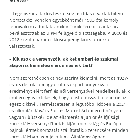
munkát?
– Legelőször a tartós feszültség feloldását várták tőlem.
Nemzetközi vonalon egyébként már 1993 óta komoly
tennivalóim adódtak, amikor Török Ferenc ajánlására
beválasztottak az UIPM felügyelő bizottságába. A 2000 és
2012 közötti három ciklusra pedig kincstárnokká
választottak.
– Kik azok a versenyzők, akiket emberi és szakmai
alapon is kiemelésre érdemesnek tart?
Nem szeretnék senkit név szerint kiemelni, mert az 1927-
es kezdet óta a magyar öttusa sport annyi kiváló
eredményt elért férfi és női versenyzővel rendelkezik, akik
emberileg is értékesek, hogy a lista hosszabb lehetne az
egész cikknél. Természetesen a legutóbbi időben a 2021-
es olimpián Kovács Saci és Marosi Ádám eredményére
vagyunk büszkék, de az elismerés a junior és ifjúsági
korosztály versenyzőinek is kijár, mert világ és Európa
bajnoki érmek sorozatát szállították. Szerencsére minden
korosztályban igen jól állunk. Általánosságban