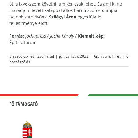
őt is igyekszem követni, amikor csak lehet. És ami ki ne
maradjon: levett kalappal állok háromszoros olimpiai
bajnok kardvívónk,
Szilágyi Áron
egyedülálló
teljesítménye előtt!
Forrás:
jochapress / Jocha Károly
/
Kiemelt kép:
Építészfórum
Blázsovics-Petri Zsófi
által
|
június 13th, 2022
|
Archívum
,
Hírek
|
0
hozzászólás
FŐ TÁMOGATÓ