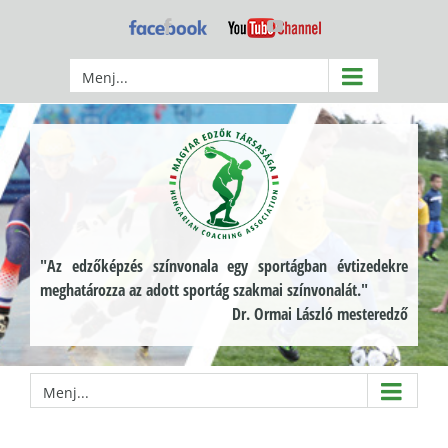
Kihagyás
Facebook
YouTube
Menj...
"Az edzőképzés színvonala egy sportágban évtizedekre
meghatározza az adott sportág szakmai színvonalát."
Dr. Ormai László mesteredző
Menj...