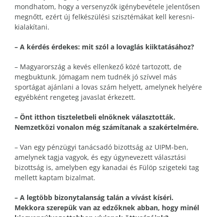
mondhatom, hogy a versenyzők igénybevétele jelentősen
megnőtt, ezért új felkészülési szisztémákat kell keresni-
kialakítani.
– A kérdés érdekes: mit szól a lovaglás kiiktatásához?
– Magyarország a kevés ellenkező közé tartozott, de
megbuktunk. Jómagam nem tudnék jó szívvel más
sportágat ajánlani a lovas szám helyett, amelynek helyére
egyébként rengeteg javaslat érkezett.
– Önt itthon tiszteletbeli elnöknek választották.
Nemzetközi vonalon még számítanak a szakértelmére.
– Van egy pénzügyi tanácsadó bizottság az UIPM-ben,
amelynek tagja vagyok, és egy úgynevezett választási
bizottság is, amelyben egy kanadai és Fülöp szigeteki tag
mellett kaptam bizalmat.
– A legtöbb bizonytalanság talán a vívást kíséri.
Mekkora szerepük van az edzőknek abban, hogy minél