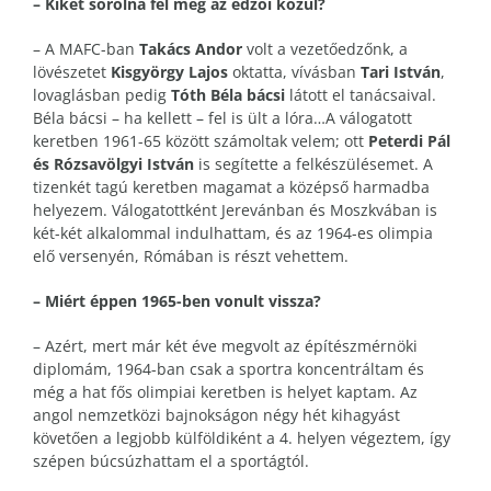
– Kiket sorolna fel még az edzői közül?
– A MAFC-ban
Takács Andor
volt a vezetőedzőnk, a
lövészetet
Kisgyörgy Lajos
oktatta, vívásban
Tari István
,
lovaglásban pedig
Tóth Béla bácsi
látott el tanácsaival.
Béla bácsi – ha kellett – fel is ült a lóra…A válogatott
keretben 1961-65 között számoltak velem; ott
Peterdi Pál
és Rózsavölgyi István
is segítette a felkészülésemet. A
tizenkét tagú keretben magamat a középső harmadba
helyezem. Válogatottként Jerevánban és Moszkvában is
két-két alkalommal indulhattam, és az 1964-es olimpia
elő versenyén, Rómában is részt vehettem.
– Miért éppen 1965-ben vonult vissza?
– Azért, mert már két éve megvolt az építészmérnöki
diplomám, 1964-ban csak a sportra koncentráltam és
még a hat fős olimpiai keretben is helyet kaptam. Az
angol nemzetközi bajnokságon négy hét kihagyást
követően a legjobb külföldiként a 4. helyen végeztem, így
szépen búcsúzhattam el a sportágtól.