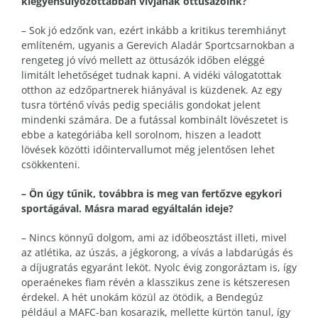
kiegyensúlyozottabban vívjanak öttusázóink?
– Sok jó edzőnk van, ezért inkább a kritikus teremhiányt
említeném, ugyanis a Gerevich Aladár Sportcsarnokban a
rengeteg jó vívó mellett az öttusázók időben eléggé
limitált lehetőséget tudnak kapni. A vidéki válogatottak
otthon az edzőpartnerek hiányával is küzdenek. Az egy
tusra történő vívás pedig speciális gondokat jelent
mindenki számára. De a futással kombinált lövészetet is
ebbe a kategóriába kell sorolnom, hiszen a leadott
lövések közötti időintervallumot még jelentősen lehet
csökkenteni.
– Ön úgy tűnik, továbbra is meg van fertőzve egykori
sportágával. Másra marad egyáltalán ideje?
– Nincs könnyű dolgom, ami az időbeosztást illeti, mivel
az atlétika, az úszás, a jégkorong, a vívás a labdarúgás és
a díjugratás egyaránt leköt. Nyolc évig zongoráztam is, így
operaénekes fiam révén a klasszikus zene is kétszeresen
érdekel. A hét unokám közül az ötödik, a Bendegúz
például a MAFC-ban kosarazik, mellette kürtön tanul, így