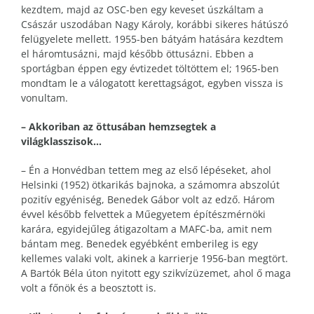
kezdtem, majd az OSC-ben egy keveset úszkáltam a
Császár uszodában Nagy Károly, korábbi sikeres hátúszó
felügyelete mellett. 1955-ben bátyám hatására kezdtem
el háromtusázni, majd később öttusázni. Ebben a
sportágban éppen egy évtizedet töltöttem el; 1965-ben
mondtam le a válogatott kerettagságot, egyben vissza is
vonultam.
– Akkoriban az öttusában hemzsegtek a
világklasszisok…
– Én a Honvédban tettem meg az első lépéseket, ahol
Helsinki (1952) ötkarikás bajnoka, a számomra abszolút
pozitív egyéniség, Benedek Gábor volt az edző. Három
évvel később felvettek a Műegyetem építészmérnöki
karára, egyidejűleg átigazoltam a MAFC-ba, amit nem
bántam meg. Benedek egyébként emberileg is egy
kellemes valaki volt, akinek a karrierje 1956-ban megtört.
A Bartók Béla úton nyitott egy szikvízüzemet, ahol ő maga
volt a főnök és a beosztott is.