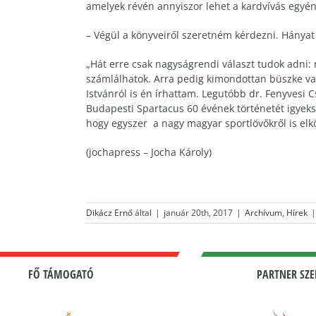
amelyek révén annyiszor lehet a kardvívás egyéni
– Végül a könyveiről szeretném kérdezni. Hányat 
„Hát erre csak nagyságrendi választ tudok adni:
számlálhatok. Arra pedig kimondottan büszke vag
Istvánról is én írhattam. Legutóbb dr. Fenyvesi C
Budapesti Spartacus 60 évének történetét igyeks
hogy egyszer a nagy magyar sportlövőkről is elk
(jochapress – Jocha Károly)
Dikácz Ernő
által
|
január 20th, 2017
|
Archívum
,
Hírek
|
FŐ TÁMOGATÓ
PARTNER SZE