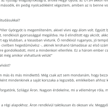
az ifjúsági világbajnokságra, ahova Hegyi Gyula, az OTSH akkori eln
a második, én pedig nyolcadikként végeztem, amiben az is benne v
vótudásukkal?
-Piller Györgyöt is megemlíteném, akivel vívni egy álom volt. Együ
lt, rendkívüli gyorsasággal megáldva. Ha ő elindított egy akciót, ak
rt egy klubban, a Vasasban vívtunk. Ő rendkívül ruganyos, jó tempóv
 civilben hegedűművész -, akinek lerohanó támadásai az első számú
őre gondolkodott, mint a mindenkori ellenfele. Ez a három ember cso
át még amikor vívhattunk velük!”
vívást?
rűen más és más mindkettő. Még csak azt sem mondanám, hogy bezz
ébként mindenkinek a saját korszaka a legszebb, emlékeiben ahhoz k
forgatónk, Szilágyi Áron. Nagyon érdekelne, mi a véleménye róla,
és a régi alapokhoz. Áron rendkívül taktikusan és okosan vív. Megg