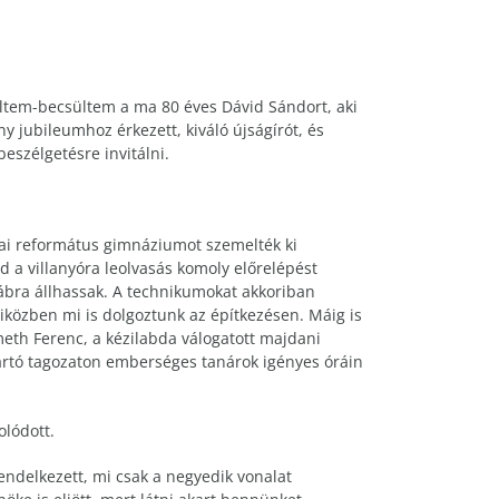
eltem-becsültem a ma 80 éves Dávid Sándort, aki
jubileumhoz érkezett, kiváló újságírót, és
eszélgetésre invitálni.
ai református gimnáziumot szemelték ki
d a villanyóra leolvasás komoly előrelépést
 lábra állhassak. A technikumokat akkoriban
iközben mi is dolgoztunk az építkezésen. Máig is
meth Ferenc, a kézilabda válogatott majdani
ártó tagozaton emberséges tanárok igényes óráin
olódott.
rendelkezett, mi csak a negyedik vonalat