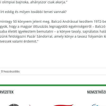
 olimpiai bajnoka, ahányszor csak akarja.”
írt eddig és milyen további tervei vannak?
 mintegy 50 könyvem jelent meg. Balczó Andrással kezdtem 1972-ben
yok, hogy a magyar öttusázás legnagyobb egyéniségeiről – Balczó 
saba életét igyekeztem bemutatni – a könyve tavaly, sajnálatos halál
zünk feldolgozni Pazár Sándorral, amely könyv a tavasz folyamán 
övessek valami érdemit.”
0 hozzászólás
RVEZETEK
NEMZETKÖZI