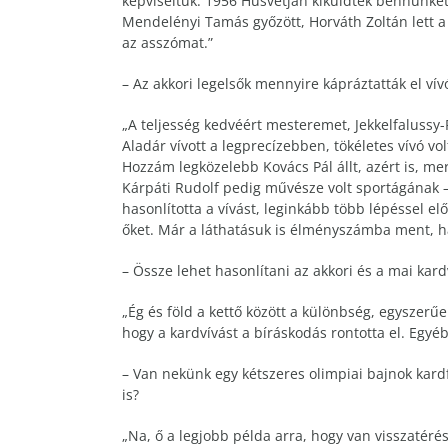
képviseltük. 1956 Húsvétján kiküldtek bennünket 
Mendelényi Tamás győzött, Horváth Zoltán lett 
az asszómat.”
– Az akkori legelsők mennyire kápráztatták el ví
„A teljesség kedvéért mesteremet, Jekkelfalussy
Aladár vívott a legprecízebben, tökéletes vívó vo
Hozzám legközelebb Kovács Pál állt, azért is, me
Kárpáti Rudolf pedig művésze volt sportágának –
hasonlította a vívást, leginkább több lépéssel el
őket. Már a láthatásuk is élményszámba ment, h
– Össze lehet hasonlítani az akkori és a mai kard
„Ég és föld a kettő között a különbség, egysze
hogy a kardvívást a bíráskodás rontotta el. Egy
– Van nekünk egy kétszeres olimpiai bajnok kard
is?
„Na, ő a legjobb példa arra, hogy van visszatér