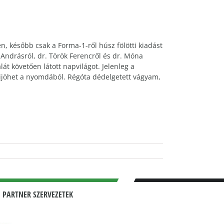
, később csak a Forma-1-ről húsz fölötti kiadást
Andrásról, dr. Török Ferencről és dr. Móna
át követően látott napvilágot. Jelenleg a
kijöhet a nyomdából. Régóta dédelgetett vágyam,
 PARTNER SZERVEZETEK