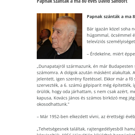
Papnak szánták a ma 80 éves Dávid Sándort
Papnak szánták a ma 8
Bár igazán közel soha n
húgommal, öcsémmel és 
televíziós személyiséget
– Érdekelne, miért éppe
„Dunapatajról származunk, én már Budapesten s
számomra. A dolgok azután másként alakultak. Apá
jelentett, igen szerény fizetéssel. Ekkor már a 
szervezték, a 6. számú gépiparit még építették, 
örülök, hogy oda járhattam, s nem csak azért, m
kapusa, Kovács János és számos birkózó meg jég
okosodhattunk.”
– Már 1952-ben elkezdett vívni, az érettségi évé
„Tehetségesnek találtak, rajtengedélyesből hamar