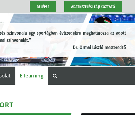
BELÉPÉS
ADATKEZELÉSI TÁJÉKOZTATÓ
és színvonala egy sportágban évtizedekre meghatározza az adott
mai színvonalát."
Dr. Ormai László mesteredző
solat
E-learning
DORT