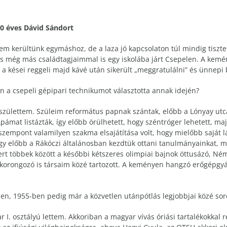
0 éves Dávid Sándort
em kerültünk egymáshoz, de a laza jó kapcsolaton túl mindig tiszt
még más családtagjaimmal is egy iskolába járt Csepelen. A kemény 
 a kései reggeli majd kávé után sikerült „meggratulálni” és ünnepi b
n a csepeli gépipari technikumot választotta annak idején?
zülettem. Szüleim református papnak szántak, előbb a Lónyay utc
mat listázták, így előbb örülhetett, hogy széntróger lehetett, maj
fő szempont valamilyen szakma elsajátítása volt, hogy mielőbb saját
így előbb a Rákóczi általánosban kezdtük ottani tanulmányainkat, m
ert többek között a későbbi kétszeres olimpiai bajnok öttusázó, Né
korongozó is társaim közé tartozott. A keményen hangzó erőgépgy
ben, 1955-ben pedig már a közvetlen utánpótlás legjobbjai közé sor
 I. osztályú lettem. Akkoriban a magyar vívás óriási tartalékokkal 