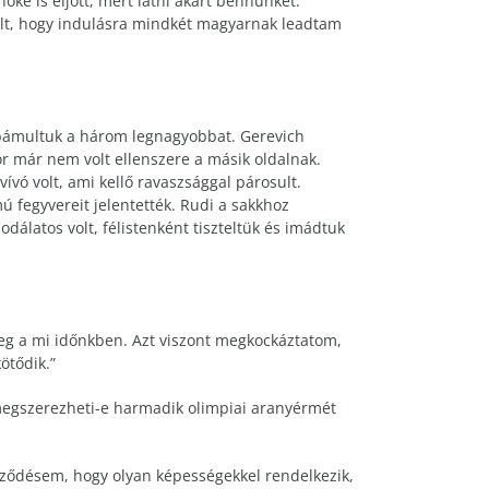
öke is eljött, mert látni akart bennünket.
olt, hogy indulásra mindkét magyarnak leadtam
tt bámultuk a három legnagyobbat. Gerevich
kor már nem volt ellenszere a másik oldalnak.
ívó volt, ami kellő ravaszsággal párosult.
 fegyvereit jelentették. Rudi a sakkhoz
dálatos volt, félistenként tiszteltük és imádtuk
eg a mi időnkben. Azt viszont megkockáztatom,
ötődik.”
 megszerezheti-e harmadik olimpiai aranyérmét
yőződésem, hogy olyan képességekkel rendelkezik,