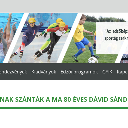
"Az edzőképz
sportág szak
endezvények
Kiadványok
Edzői programok
GYIK
Kapc
NAK SZÁNTÁK A MA 80 ÉVES DÁVID SÁN