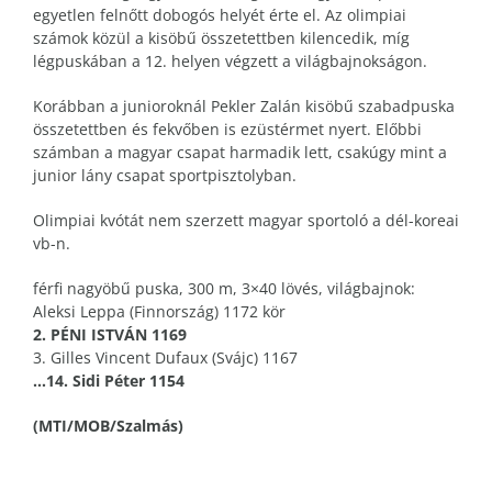
egyetlen felnőtt dobogós helyét érte el. Az olimpiai
számok közül a kisöbű összetettben kilencedik, míg
légpuskában a 12. helyen végzett a világbajnokságon.
Korábban a junioroknál Pekler Zalán kisöbű szabadpuska
összetettben és fekvőben is ezüstérmet nyert. Előbbi
számban a magyar csapat harmadik lett, csakúgy mint a
junior lány csapat sportpisztolyban.
Olimpiai kvótát nem szerzett magyar sportoló a dél-koreai
vb-n.
férfi nagyöbű puska, 300 m, 3×40 lövés, világbajnok:
Aleksi Leppa (Finnország) 1172 kör
2. PÉNI ISTVÁN 1169
3. Gilles Vincent Dufaux (Svájc) 1167
…14. Sidi Péter 1154
(MTI/MOB/Szalmás)