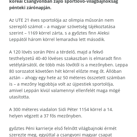
koreai Csangvonban zajló sportlövő-világbajnokság
pénteki zárónapján.
Az UTE 21 éves sportolója az olimpia műsorán nem
szereplő számot – a magyar szövetség tájékoztatása
szerint – 1169 körrel zárta, s a győztes finn Aleksi
Leppától három körrel lemaradva lett második.
A 120 lövés során Péni a térdelő, majd a fekvő
testhelyzetű 40-40 lövéses szakaszban is elmaradt finn
vetélytársától, de több más lövőtől is a mezőnyben. Leppa
80 sorozatot követően hét körrel előzte meg őt. Állóban
aztán – ahogy egy hete az 50 méteres összetett számban
is – a mezőny legjobbja volt az újpestiek sportolója,
amivel Leppán kívül valamennyi ellenfelét maga mögé
utasította.
A 300 méteres viadalon Sidi Péter 1154 körrel a 14.
helyen végzett a 37 fős mezőnyben.
győztes Péni karrierje első felnőtt világbajnoki érmét
szerezte meg, egyúttal a csangvoni magyar csapat