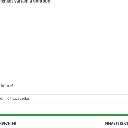
akimenkót vártam a döntőbe
 képre!
ek
|
0 hozzászólás
RVEZETEK
NEMZETKÖZI