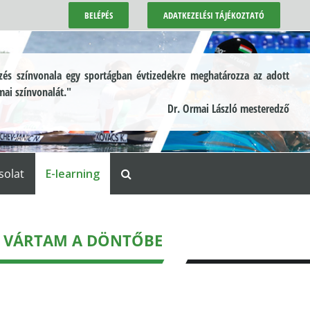
BELÉPÉS
ADATKEZELÉSI TÁJÉKOZTATÓ
és színvonala egy sportágban évtizedekre meghatározza az adott
mai színvonalát."
Dr. Ormai László mesteredző
solat
E-learning
ÓT VÁRTAM A DÖNTŐBE