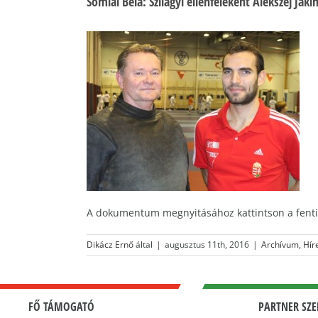
Somlai Béla: Szilágyi ellenfeleként Alekszej J
A dokumentum megnyitásához kattintson a fenti
Dikácz Ernő
által
|
augusztus 11th, 2016
|
Archívum
,
Hír
FŐ TÁMOGATÓ
PARTNER SZE