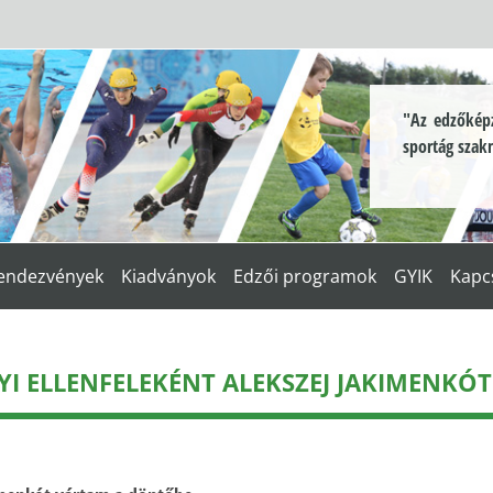
"Az edzőképz
sportág szak
endezvények
Kiadványok
Edzői programok
GYIK
Kapc
GYI ELLENFELEKÉNT ALEKSZEJ JAKIMENK