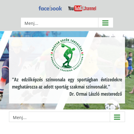
Kihagyás
Facebook
YouTube
Menj...
"Az edzőképzés színvonala egy sportágban évtizedekre
meghatározza az adott sportág szakmai színvonalát."
Dr. Ormai László mesteredző
Menj...