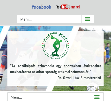
Kihagyás
Facebook
YouTube
Menj...
"Az edzőképzés színvonala egy sportágban évtizedekre
meghatározza az adott sportág szakmai színvonalát."
Dr. Ormai László mesteredző
Menj...