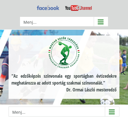
Kihagyás
Facebook
YouTube
Menj...
"Az edzőképzés színvonala egy sportágban évtizedekre
meghatározza az adott sportág szakmai színvonalát."
Dr. Ormai László mesteredző
Menj...