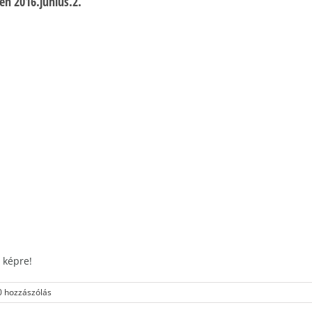
en 2016.június.2.
 képre!
0 hozzászólás