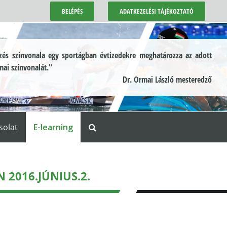
BELÉPÉS
ADATKEZELÉSI TÁJÉKOZTATÓ
és színvonala egy sportágban évtizedekre meghatározza az adott
mai színvonalát."
Dr. Ormai László mesteredző
solat
E-learning
2016.JÚNIUS.2.