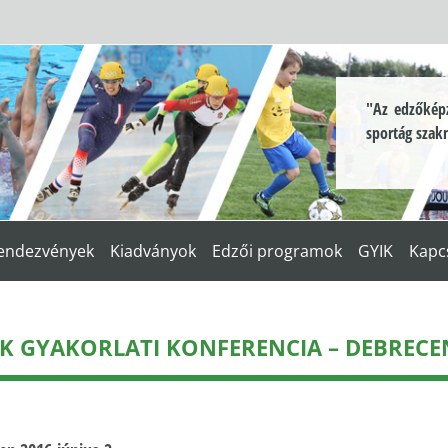
"Az edzőképz
sportág szak
endezvények
Kiadványok
Edzői programok
GYIK
Kapc
K GYAKORLATI KONFERENCIA – DEBRECEN 