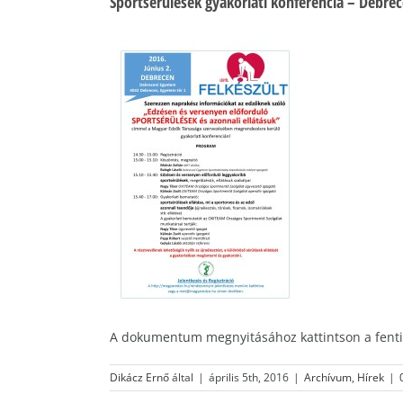
Sportsérülések gyakorlati konferencia – Debrec
A dokumentum megnyitásához kattintson a fenti
Dikácz Ernő
által
|
április 5th, 2016
|
Archívum
,
Hírek
|