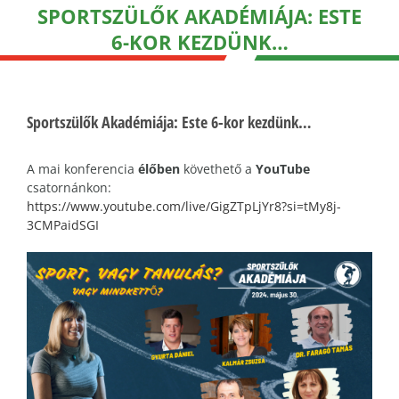
SPORTSZÜLŐK AKADÉMIÁJA: ESTE
6-KOR KEZDÜNK…
Sportszülők Akadémiája: Este 6-kor kezdünk…
A mai konferencia
élőben
követhető a
YouTube
csatornánkon:
https://www.youtube.com/live/GigZTpLjYr8?si=tMy8j-
3CMPaidSGI