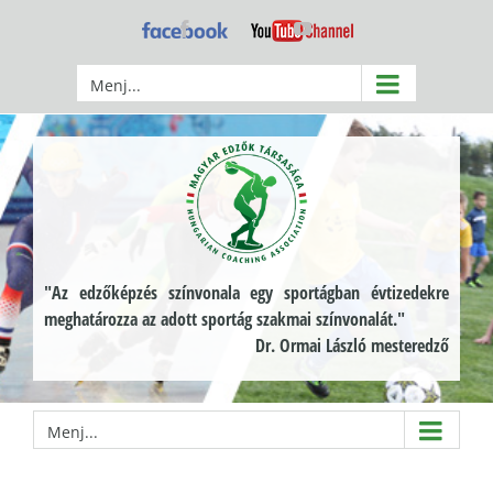
Kihagyás
Facebook
YouTube
Menj...
"Az edzőképzés színvonala egy sportágban évtizedekre
meghatározza az adott sportág szakmai színvonalát."
Dr. Ormai László mesteredző
Menj...