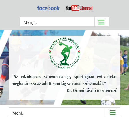
Kihagyás
Facebook
YouTube
Menj...
"Az edzőképzés színvonala egy sportágban évtizedekre
meghatározza az adott sportág szakmai színvonalát."
Dr. Ormai László mesteredző
Menj...