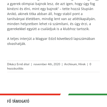
a gyerek olimpiai bajnok lesz, de azt igen, hogy úgy fog
kinézni és élni, mint egy bajnok” – tette hozzá Stupián
Anikó, akinek titka abban áll, hogy stabil pont a
tanítványai életében, mindig lent van az atlétikapályán,
minden helyzetben lehet rá számítani, és úgy érzi, a
gyerekekkel együtt a családjuk is a klubhoz tartozik.
A teljes interjút a Magyar Edző következő lapszámában
olvashatják.
Dikácz Ernő
által
|
november 4th, 2020
|
Archívum
,
Hírek
|
0
hozzászólás
FŐ TÁMOGATÓ