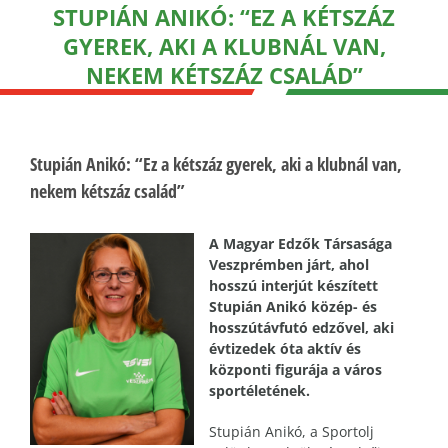
STUPIÁN ANIKÓ: “EZ A KÉTSZÁZ
GYEREK, AKI A KLUBNÁL VAN,
NEKEM KÉTSZÁZ CSALÁD”
Stupián Anikó: “Ez a kétszáz gyerek, aki a klubnál van,
nekem kétszáz család”
A Magyar Edzők Társasága
Veszprémben járt, ahol
hosszú interjút készített
Stupián Anikó közép- és
hosszútávfutó edzővel, aki
évtizedek óta aktív és
központi figurája a város
sportéletének.
Stupián Anikó, a Sportolj