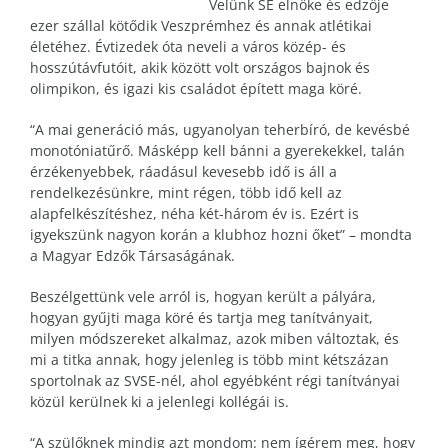
Velünk SE elnöke és edzője
ezer szállal kötődik Veszprémhez és annak atlétikai
életéhez. Évtizedek óta neveli a város közép- és
hosszútávfutóit, akik között volt országos bajnok és
olimpikon, és igazi kis családot épített maga köré.
“A mai generáció más, ugyanolyan teherbíró, de kevésbé
monotóniatűrő. Másképp kell bánni a gyerekekkel, talán
érzékenyebbek, ráadásul kevesebb idő is áll a
rendelkezésünkre, mint régen, több idő kell az
alapfelkészítéshez, néha két-három év is. Ezért is
igyekszünk nagyon korán a klubhoz hozni őket” – mondta
a Magyar Edzők Társaságának.
Beszélgettünk vele arról is, hogyan került a pályára,
hogyan gyűjti maga köré és tartja meg tanítványait,
milyen módszereket alkalmaz, azok miben változtak, és
mi a titka annak, hogy jelenleg is több mint kétszázan
sportolnak az SVSE-nél, ahol egyébként régi tanítványai
közül kerülnek ki a jelenlegi kollégái is.
“A szülőknek mindig azt mondom: nem ígérem meg, hogy