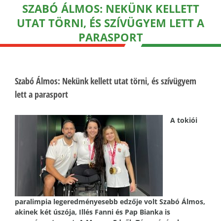
SZABÓ ÁLMOS: NEKÜNK KELLETT
UTAT TÖRNI, ÉS SZÍVÜGYEM LETT A
PARASPORT
Szabó Álmos: Nekünk kellett utat törni, és szívügyem
lett a parasport
A tokiói
paralimpia legeredményesebb edzője volt Szabó Álmos,
akinek két úszója, Illés Fanni és Pap Bianka is