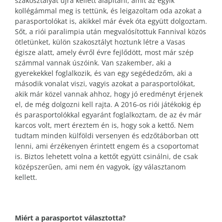
szakosztályát újra kellett alapítani, amit az egyik
kollégámmal meg is tettünk, és leigazoltam oda azokat a
parasportolókat is, akikkel már évek óta együtt dolgoztam.
Sőt, a riói paralimpia után megvalósítottuk Fannival közös
ötletünket, külön szakosztályt hoztunk létre a Vasas
égisze alatt, amely évről évre fejlődött, most már szép
számmal vannak úszóink. Van szakember, aki a
gyerekekkel foglalkozik, és van egy segédedzőm, aki a
második vonalat viszi, vagyis azokat a parasportolókat,
akik már közel vannak ahhoz, hogy jó eredményt érjenek
el, de még dolgozni kell rajta. A 2016-os riói játékokig ép
és parasportolókkal egyaránt foglalkoztam, de az év már
karcos volt, mert éreztem én is, hogy sok a kettő. Nem
tudtam minden külföldi versenyen és edzőtáborban ott
lenni, ami érzékenyen érintett engem és a csoportomat
is. Biztos lehetett volna a kettőt együtt csinálni, de csak
középszerűen, ami nem én vagyok, így választanom
kellett.
Miért a parasportot választotta?