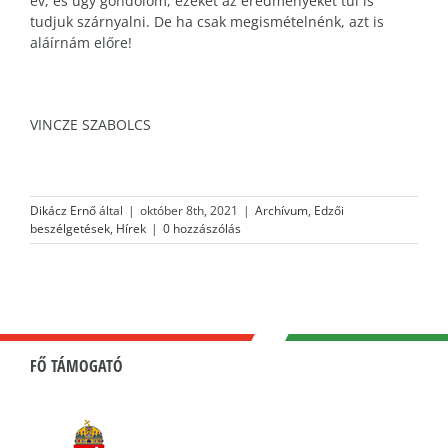
év, és úgy gondolom, ezeket az eredményeket túl is
tudjuk szárnyalni. De ha csak megismételnénk, azt is
aláírnám előre!
VINCZE SZABOLCS
Dikácz Ernő
által
|
október 8th, 2021
|
Archívum
,
Edzői
beszélgetések
,
Hírek
|
0 hozzászólás
FŐ TÁMOGATÓ