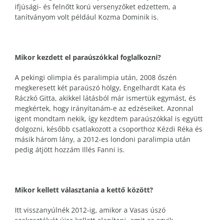
ifjúsági- és felnőtt korú versenyzőket edzettem, a
tanítványom volt például Kozma Dominik is.
Mikor kezdett el paraúszókkal foglalkozni?
A pekingi olimpia és paralimpia után, 2008 őszén
megkeresett két paraúszó hölgy, Engelhardt Kata és
Ráczkó Gitta, akikkel látásból már ismertük egymást, és
megkértek, hogy irányítanám-e az edzéseiket. Azonnal
igent mondtam nekik, így kezdtem paraúszókkal is együtt
dolgozni, később csatlakozott a csoporthoz Kézdi Réka és
másik három lány, a 2012-es londoni paralimpia után
pedig átjött hozzám Illés Fanni is.
Mikor kellett választania a kettő között?
Itt visszanyúlnék 2012-ig, amikor a Vasas úszó