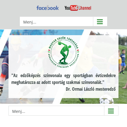
Kihagyás
Facebook
YouTube
Menj...
"Az edzőképzés színvonala egy sportágban évtizedekre
meghatározza az adott sportág szakmai színvonalát."
Dr. Ormai László mesteredző
Menj...