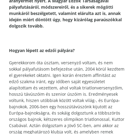
aranyérmet nyert. A Magyar Edzők Társaságával
pályafutásáról, módszereiről, és a sikerek mögötti
munkáról beszélgetett, valamint elárulta azt is, annak
idején miért döntött úgy, hogy kizárólag paraúszókkal
dolgozik tovább.
Hogyan lépett az edzői pályára?
Gyerekkorom óta úsztam, versenyző voltam, és nem
sokkal pályafutásom befejezése után, 2004 körül kezdtem
el gyerekeket oktatni. Igen korán éreztem affinitást az
edző szakma iránt, egy időben saját egyesületet
alapítottam és vezettem, ahol voltak triatlonversenyzőim,
hosszú távúszóim és szenior úszóim is. Eredményesek
voltunk, hiszen utóbbiak között voltak világ-, és Európa-
bajnokok, 2006-ben egy hosszútávúszónk kijutott az
Európa-bajnokságra, és sokáig dolgoztunk a többszörös
országos bajnok, kétszeres olimpikon triatlonossal, Kuttor
Csabával. Aztán dolgoztam a Jövő SC-ben, ami akkor az
ország meghatározó klubja volt, és amelyben remek