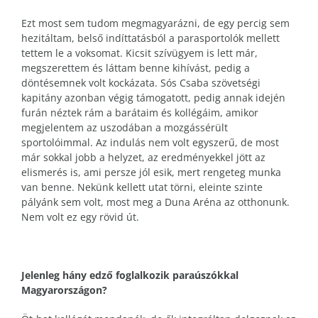
Ezt most sem tudom megmagyarázni, de egy percig sem
hezitáltam, belső indíttatásból a parasportolók mellett
tettem le a voksomat. Kicsit szívügyem is lett már,
megszerettem és láttam benne kihívást, pedig a
döntésemnek volt kockázata. Sós Csaba szövetségi
kapitány azonban végig támogatott, pedig annak idején
furán néztek rám a barátaim és kollégáim, amikor
megjelentem az uszodában a mozgássérült
sportolóimmal. Az indulás nem volt egyszerű, de most
már sokkal jobb a helyzet, az eredményekkel jött az
elismerés is, ami persze jól esik, mert rengeteg munka
van benne. Nekünk kellett utat törni, eleinte szinte
pályánk sem volt, most meg a Duna Aréna az otthonunk.
Nem volt ez egy rövid út.
Jelenleg hány edző foglalkozik paraúszókkal
Magyarországon?