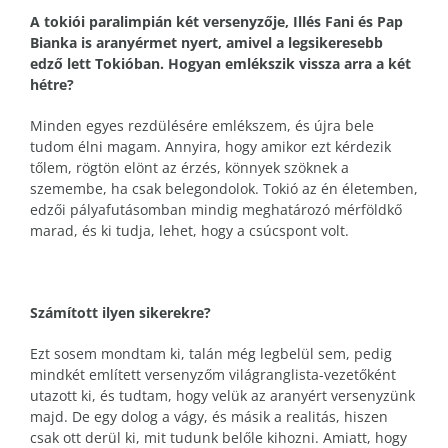
A tokiói paralimpián két versenyzője, Illés Fani és Pap
Bianka is aranyérmet nyert, amivel a legsikeresebb
edző lett Tokióban. Hogyan emlékszik vissza arra a két
hétre?
Minden egyes rezdülésére emlékszem, és újra bele
tudom élni magam. Annyira, hogy amikor ezt kérdezik
tőlem, rögtön elönt az érzés, könnyek szöknek a
szemembe, ha csak belegondolok. Tokió az én életemben,
edzői pályafutásomban mindig meghatározó mérföldkő
marad, és ki tudja, lehet, hogy a csúcspont volt.
Számított ilyen sikerekre?
Ezt sosem mondtam ki, talán még legbelül sem, pedig
mindkét említett versenyzőm világranglista-vezetőként
utazott ki, és tudtam, hogy velük az aranyért versenyzünk
majd. De egy dolog a vágy, és másik a realitás, hiszen
csak ott derül ki, mit tudunk belőle kihozni. Amiatt, hogy