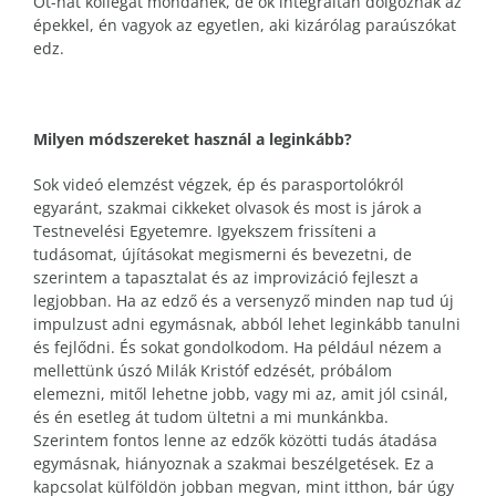
Öt-hat kollégát mondanék, de ők integráltan dolgoznak az
épekkel, én vagyok az egyetlen, aki kizárólag paraúszókat
edz.
Milyen módszereket használ a leginkább?
Sok videó elemzést végzek, ép és parasportolókról
egyaránt, szakmai cikkeket olvasok és most is járok a
Testnevelési Egyetemre. Igyekszem frissíteni a
tudásomat, újításokat megismerni és bevezetni, de
szerintem a tapasztalat és az improvizáció fejleszt a
legjobban. Ha az edző és a versenyző minden nap tud új
impulzust adni egymásnak, abból lehet leginkább tanulni
és fejlődni. És sokat gondolkodom. Ha például nézem a
mellettünk úszó Milák Kristóf edzését, próbálom
elemezni, mitől lehetne jobb, vagy mi az, amit jól csinál,
és én esetleg át tudom ültetni a mi munkánkba.
Szerintem fontos lenne az edzők közötti tudás átadása
egymásnak, hiányoznak a szakmai beszélgetések. Ez a
kapcsolat külföldön jobban megvan, mint itthon, bár úgy