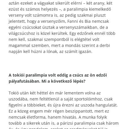
aztán ezeket a vágyakat sikerült elérni – két arany, két
ezüst és számos helyezés –, a paralimpia kiemelkedő
verseny volt számomra is, az pedig szakmai pluszt
jelentett, hogy a versenyzőim, Fanni és Bia nemcsak
egyéni csúcsokat úsztak a versenyszámaikban, de a
világcsúcshoz is közel kerültek. Egy edzőnek ennél több
nem kell, szakmai szempontból is elégtétel volt
magammal szemben, mert a mondás szerint a derbi
napján kell húzni a lónak, az számít igazán.
A tokiói paralimpia volt eddig a csúcs az ön edzői
pályafutásában. Mi a következő lépés?
Tokió után két héttel én már lementem volna az
uszodába, nem feltétlenül a saját sportolóimhoz, csak
figyelni a többieket, és újra érezni az uszoda hangulatát.
Ez a közeg engem mér régen beszippantott, mert ez
nemcsak életforma, hanem hivatás. A munka folyik
tovább a sikerek után is, a párizsi paralimpia csak három