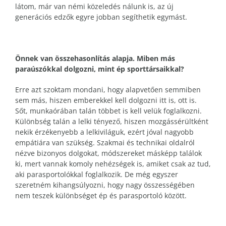
látom, már van némi közeledés nálunk is, az új
generációs edzők egyre jobban segíthetik egymást.
Önnek van összehasonlítás alapja. Miben más
paraúszókkal dolgozni, mint ép sporttársaikkal?
Erre azt szoktam mondani, hogy alapvetően semmiben
sem más, hiszen emberekkel kell dolgozni itt is, ott is.
Sőt, munkaórában talán többet is kell velük foglalkozni.
Különbség talán a lelki tényező, hiszen mozgássérültként
nekik érzékenyebb a lelkiviláguk, ezért jóval nagyobb
empátiára van szükség. Szakmai és technikai oldalról
nézve bizonyos dolgokat, módszereket másképp találok
ki, mert vannak komoly nehézségek is, amiket csak az tud,
aki parasportolókkal foglalkozik. De még egyszer
szeretném kihangsúlyozni, hogy nagy összességében
nem teszek különbséget ép és parasportoló között.