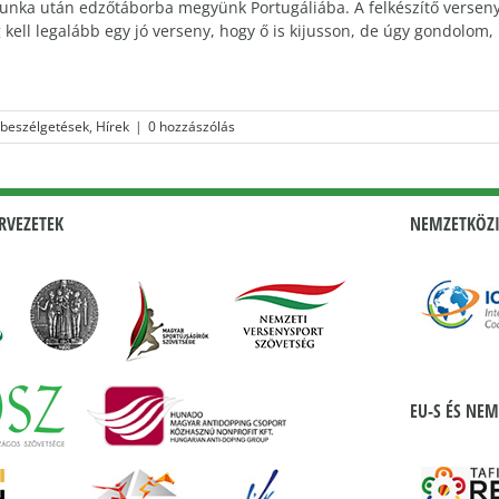
munka után edzőtáborba megyünk Portugáliába. A felkészítő verseny
kell legalább egy jó verseny, hogy ő is kijusson, de úgy gondolom, r
 beszélgetések
,
Hírek
|
0 hozzászólás
RVEZETEK
NEMZETKÖZI
EU-S ÉS NEM