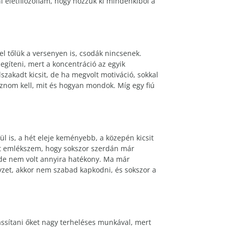
 életfilozófiám, hogy hozzuk ki mindenkiből a
l tőlük a versenyen is, csodák nincsenek.
egíteni, mert a koncentráció az egyik
lszakadt kicsit, de ha megvolt motiváció, sokkal
znom kell, mit és hogyan mondok. Míg egy fiú
l is, a hét eleje keményebb, a közepén kicsit
nt emlékszem, hogy sokszor szerdán már
 de nem volt annyira hatékony. Ma már
elyzet, akkor nem szabad kapkodni, és sokszor a
assítani őket nagy terheléses munkával, mert