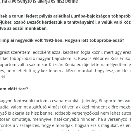
ha a versenyző is akarja és hisz benne”
tek a toruni fedett pályás atlétikai Európa-bajokságon többpró
őjüket, Szabó Dezsőt kérdeztük a tanítványairól, a velük való kö
relve az edzői munkában.
limpiai negyedik volt 1992-ben. Hogyan lett többpróba-edző?
rást szerettem, edzőként azzal kezdtem foglalkozni, mert úgy ére
olt két többpróbázó magyar bajnokom is, Kovács Viktor és Kiss Enik
soportom volt, csak mikor Krizsán Xénia edzője lettem, mélyedtem 
es, nem lehetett úgy kezdenem a közös munkát, hogy lesz, ami les
eki.
em előtt tart?
agyon fontosnak tartom a csapatmunkát. Jelenleg öt sportolóm van
udia, valamint a gátfutó Almási Olivér, akikkel mindent előre megb
yző is akarja és hisz benne. Idősebb versenyzőkkel nem lehet aut
san kimutatja, mennyivel hatékonyabb minden, ha a versenyző is a
 fontos a visszajelzés, hogy elmondják, hogyan érzik magukat, és e