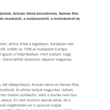
bázóink, Krizsán Xénia bronzérmes, Nemes Rita
zös munkáról, a módszereiről, a motivációról és
ztem, ahhoz értek a legjobban. Korábban volt
ő sőt, utóbbi az 1998-as budapesti Európa-
el igazán a hétpróbában, mert tudtam, hogy
z. Utána kellett olvasnom, képezni magamat,
, két többpróbázó, Krizsán Xénia és Nemes Rita,
eszélünk, és ahhoz tartjuk magunkat. Vallom,
oriter módon viselkedni, mert a munka nem lesz
karja. Én nem kiszúrni akarok velük, de a
nnek megfelelően én is azonnal tudjak