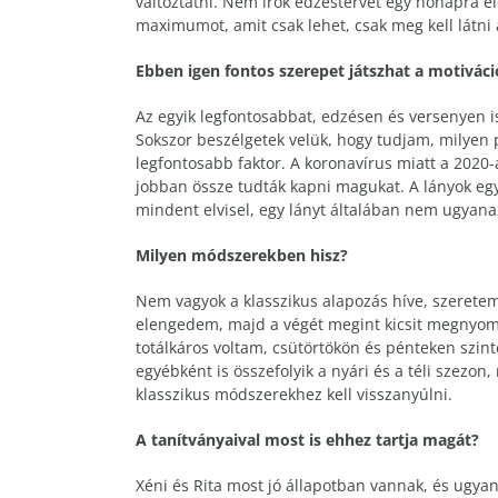
változtatni. Nem írok edzéstervet egy hónapra e
maximumot, amit csak lehet, csak meg kell látni 
Ebben igen fontos szerepet játszhat a motiváci
Az egyik legfontosabbat, edzésen és versenyen i
Sokszor beszélgetek velük, hogy tudjam, milyen 
legfontosabb faktor. A koronavírus miatt a 2020-a
jobban össze tudták kapni magukat. A lányok egy
mindent elvisel, egy lányt általában nem ugyana
Milyen módszerekben hisz?
Nem vagyok a klasszikus alapozás híve, szeretem 
elengedem, majd a végét megint kicsit megnyomj
totálkáros voltam, csütörtökön és pénteken szi
egyébként is összefolyik a nyári és a téli szezo
klasszikus módszerekhez kell visszanyúlni.
A tanítványaival most is ehhez tartja magát?
Xéni és Rita most jó állapotban vannak, és ugya