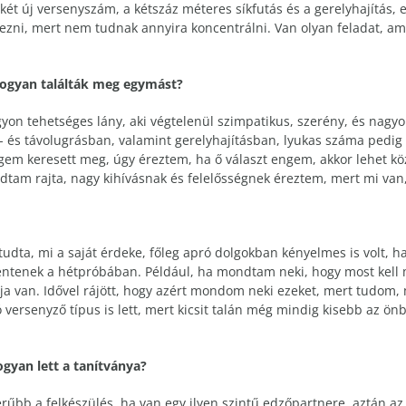
t új versenyszám, a kétszáz méteres síkfutás és a gerelyhajítás, e
zni, mert nem tudnak annyira koncentrálni. Van olyan feladat, amit
Hogyan találták meg egymást?
on tehetséges lány, aki végtelenül szimpatikus, szerény, és nagyo
s távolugrásban, valamint gerelyhajításban, lyukas száma pedig nem
em keresett meg, úgy éreztem, ha ő választ engem, akkor lehet k
kodtam rajta, nagy kihívásnak és felelősségnek éreztem, mert mi va
tudta, mi a saját érdeke, főleg apró dolgokban kényelmes is volt, h
elentenek a hétpróbában. Például, ha mondtam neki, hogy most kell 
van. Idővel rájött, hogy azért mondom neki ezeket, mert tudom, mi
versenyző típus is lett, mert kicsit talán még mindig kisebb az önb
gyan lett a tanítványa?
rűbb a felkészülés, ha van egy ilyen szintű edzőpartnere, aztán az 