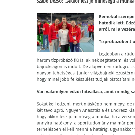
Szabó Dezső: „Akkor lesz jó minőségű a munka, 
Remekül szerepel
hatodik lett. Edz
arról, mi a vezé
Tízpróbázóként o
Legjobban a rúdug
három tízpróbázó fiú is, akinek segítettem, és v
bajnokságon is indult. De alapvetően rúdugró c
nagyon tehetséges, junior világbajnoki ezüstérm
hogy minél jobb felkészülést tudjak biztosítani n
Van valamilyen edzői hitvallása, amit mindig sz
Sokat kell edzeni, mert másképp nem megy, de n
két távolugró, Nguyen Anasztázia és Endrész Kla
hogy akkor lesz jó minőség a munka, ha a versen
annyira hatékony, a sporttudomány ma már ponto
terhelésben el kell menni a határig, ugyanakkor