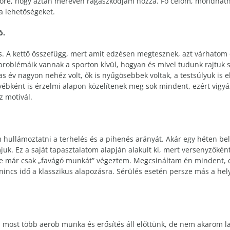
lőre, hogy aztán mereven ragaszkodjam hozzá. Fő célom, mondhatni
a lehetőségeket.
ó.
s. A kettő összefügg, mert amit edzésen megtesznek, azt várhatom e
problémáik vannak a sporton kívül, hogyan és mivel tudunk rajtuk s
s év nagyon nehéz volt, ők is nyűgösebbek voltak, a testsúlyuk is e
ébként is érzelmi alapon közelítenek meg sok mindent, ezért vigyá
z motivál.
hullámoztatni a terhelés és a pihenés arányát. Akár egy héten belü
uk. Ez a saját tapasztalatom alapján alakult ki, mert versenyzőké
nte már csak „favágó munkát” végeztem. Megcsináltam én mindent,
n, nincs idő a klasszikus alapozásra. Sérülés esetén persze más a h
n most több aerob munka és erősítés áll előttünk, de nem akarom l