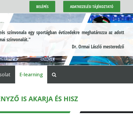
BELÉPÉS
ADATKEZELÉSI TÁJÉKOZTATÓ
és színvonala egy sportágban évtizedekre meghatározza az adott
mai színvonalát."
Dr. Ormai László mesteredző
solat
E-learning
NYZŐ IS AKARJA ÉS HISZ