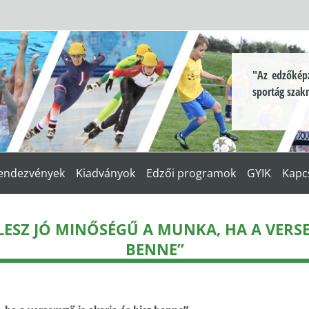
"Az edzőképz
sportág szak
endezvények
Kiadványok
Edzői programok
GYIK
Kapc
ESZ JÓ MINŐSÉGŰ A MUNKA, HA A VERSE
BENNE”