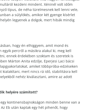
 nulláról kezdeni mindent. Xéninél volt időm
nyző típus, de néha türelmesnek kell lenni vele,
ban a súlylökés, amikor két gyenge kísérlet
 helyén legyenek a dolgok, mert hibák mindig
másban, hogy én elhiggyem, amit mond és
gyik percről a másikra alakul ki, meg kell
atni, ennek érdekében szoktam és szeretek is
miben Márton Anita edzője, Eperjesi Laci bácsi
 alapgyakorlatokat, amiket többpróba-edzéseken
lakítani, mert nincs rá idő, stabilitásra kell
elyekből nehéz kiválasztani, amire az adott
dik helyére számított?
ű, egy kontinensbajnokságon minden benne van a
. Az Eb után kaptak egy hét pihenőt, hogy