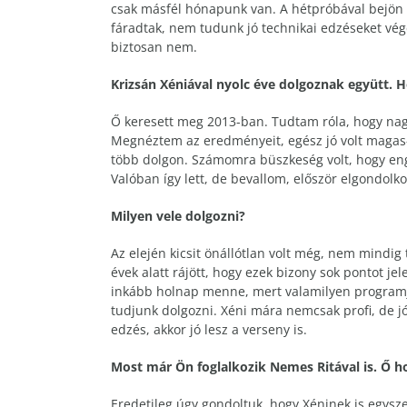
csak másfél hónapunk van. A hétpróbával bejön ké
fáradtak, nem tudunk jó technikai edzéseket vége
biztosan nem.
Krizsán Xéniával nyolc éve dolgoznak együtt. 
Ő keresett meg 2013-ban. Tudtam róla, hogy nagy
Megnéztem az eredményeit, egész jó volt magas- é
több dolgon. Számomra büszkeség volt, hogy eng
Valóban így lett, de bevallom, először elgondol
Milyen vele dolgozni?
Az elején kicsit önállótlan volt még, nem mindig 
évek alatt rájött, hogy ezek bizony sok pontot j
inkább holnap menne, mert valamilyen programja 
tudjunk dolgozni. Xéni mára nemcsak profi, de jó 
edzés, akkor jó lesz a verseny is.
Most már Ön foglalkozik Nemes Ritával is. Ő ho
Eredetileg úgy gondoltuk, hogy Xéninek is egysze