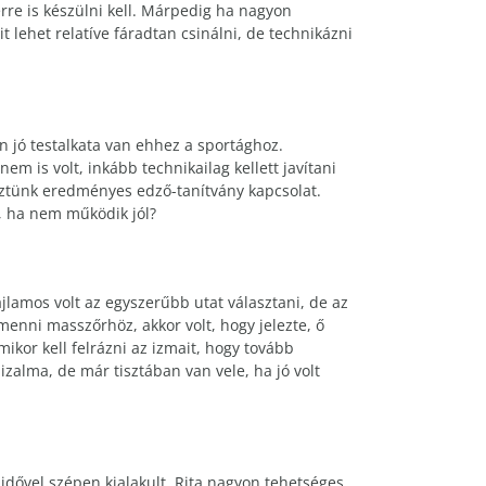
rre is készülni kell. Márpedig ha nagyon
 lehet relatíve fáradtan csinálni, de technikázni
n jó testalkata van ehhez a sportághoz.
 is volt, inkább technikailag kellett javítani
öztünk eredményes edző-tanítvány kapcsolat.
n, ha nem működik jól?
ajlamos volt az egyszerűbb utat választani, de az
menni masszőrhöz, akkor volt, hogy jelezte, ő
kor kell felrázni az izmait, hogy tovább
izalma, de már tisztában van vele, ha jó volt
idővel szépen kialakult. Rita nagyon tehetséges,