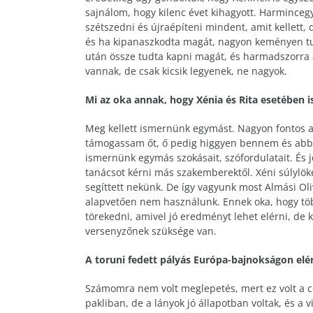
sajnálom, hogy kilenc évet kihagyott. Harmincegy
szétszedni és újraépíteni mindent, amit kellett, 
és ha kipanaszkodta magát, nagyon keményen tud
után össze tudta kapni magát, és harmadszorra a
vannak, de csak kicsik legyenek, ne nagyok.
Mi az oka annak, hogy Xénia és Rita esetében is
Meg kellett ismernünk egymást. Nagyon fontos 
támogassam őt, ő pedig higgyen bennem és abban,
ismernünk egymás szokásait, szófordulatait. És 
tanácsot kérni más szakemberektől. Xéni súlylökés
segíttett nekünk. De így vagyunk most Almási Ol
alapvetően nem használunk. Ennek oka, hogy több
törekedni, amivel jó eredményt lehet elérni, de
versenyzőnek szüksége van.
A toruni fedett pályás Európa-bajnokságon elé
Számomra nem volt meglepetés, mert ez volt a c
pakliban, de a lányok jó állapotban voltak, és a