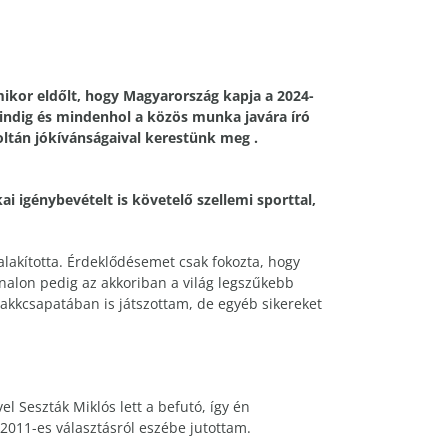
ikor eldőlt, hogy Magyarország kapja a 2024-
indig és mindenhol a közös munka javára író
oltán jókívánságaival kerestünk meg .
i igénybevételt is követelő szellemi sporttal,
lakította. Érdeklődésemet csak fokozta, hogy
onalon pedig az akkoriban a világ legszűkebb
akkcsapatában is játszottam, de egyéb sikereket
el Seszták Miklós lett a befutó, így én
 2011-es választásról eszébe jutottam.