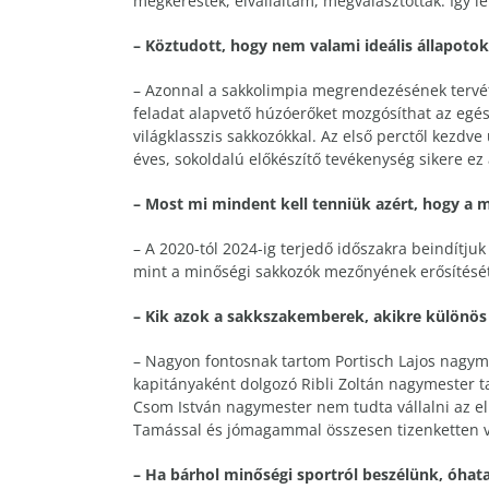
megkerestek, elvállaltam, megválasztottak. Így l
– Köztudott, hogy nem valami ideális állapotoka
– Azonnal a sakkolimpia megrendezésének tervé
feladat alapvető húzóerőket mozgósíthat az egés
világklasszis sakkozókkal. Az első perctől kezd
éves, sokoldalú előkészítő tevékenység sikere 
– Most mi mindent kell tenniük azért, hogy a 
– A 2020-tól 2024-ig terjedő időszakra beindítj
mint a minőségi sakkozók mezőnyének erősítését
– Kik azok a sakkszakemberek, akikre különös
– Nagyon fontosnak tartom Portisch Lajos nagyme
kapitányaként dolgozó Ribli Zoltán nagymester ta
Csom István nagymester nem tudta vállalni az eln
Tamással és jómagammal összesen tizenketten 
– Ha bárhol minőségi sportról beszélünk, óhata