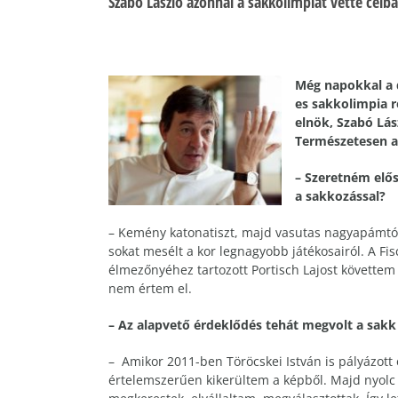
Szabó László azonnal a sakkolimpiát vette célba
Még napokkal a d
es sakkolimpia 
elnök, Szabó Lás
Természetesen a 
– Szeretném elős
a sakkozással?
– Kemény katonatiszt, majd vasutas nagyapámtól 
sokat mesélt a kor legnagyobb játékosairól. A F
élmezőnyéhez tartozott Portisch Lajost követte
nem értem el.
– Az alapvető érdeklődés tehát megvolt a sakk
– Amikor 2011-ben Töröcskei István is pályázott e
értelemszerűen kikerültem a képből. Majd nyolc é