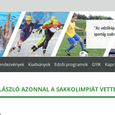
"Az edzőképz
sportág szak
endezvények
Kiadványok
Edzői programok
GYIK
Kapc
LÁSZLÓ AZONNAL A SAKKOLIMPIÁT VETTE