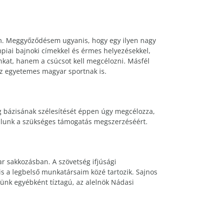
m. Meggyőződésem ugyanis, hogy egy ilyen nagy
piai bajnoki címekkel és érmes helyezésekkel,
nkat, hanem a csúcsot kell megcélozni. Másfél
az egyetemes magyar sportnak is.
g bázisának szélesítését éppen úgy megcélozza,
dulunk a szükséges támogatás megszerzéséért.
r sakkozásban. A szövetség ifjúsági
is a legbelső munkatársaim közé tartozik. Sajnos
günk egyébként tíztagú, az alelnök Nádasi