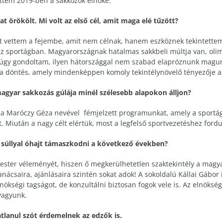
ettem 2019-ben a sakkozók elnöke.
t örökölt. Mi volt az első cél, amit maga elé tűzött?
t vettem a fejembe, amit nem célnak, hanem eszköznek tekintette
z sportágban. Magyarországnak hatalmas sakkbeli múltja van, olim
ve úgy gondoltam, ilyen hátországgal nem szabad elapróznunk magu
ez a döntés, amely mindenképpen komoly tekintélynövelő tényezője 
magyar sakkozás gúlája minél szélesebb alapokon álljon?
uk a Maróczy Géza nevével fémjelzett programunkat, amely a sportá
. Miután a nagy célt elértük, most a legfelső sportvezetéshez for
 súllyal óhajt támaszkodni a következő években?
ster véleményét, hiszen ő megkerülhetetlen szaktekintély a magya
nácsaira, ajánlásaira szintén sokat adok! A sokoldalú Kállai Gábor 
ökségi tagságot, de konzultálni biztosan fogok vele is. Az elnöksé
vagyunk.
tlanul szót érdemelnek az edzők is.