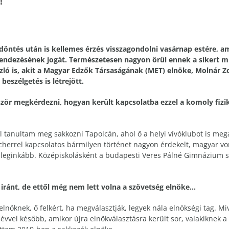
!
öntés után is kellemes érzés visszagondolni vasárnap estére, am
rendezésének jogát. Természetesen nagyon örül ennek a sikert m
zló is, akit a Magyar Edzők Társaságának (MET) elnöke, Molnár Z
beszélgetés is létrejött.
zör megkérdezni, hogyan került kapcsolatba ezzel a komoly fizika
tanultam meg sakkozni Tapolcán, ahol ő a helyi vívóklubot is mega
ischerrel kapcsolatos bármilyen történet nagyon érdekelt, magyar v
m leginkább. Középiskolásként a budapesti Veres Pálné Gimnázium s
 iránt, de ettől még nem lett volna a szövetség elnöke…
lnöknek, ő felkért, ha megválasztják, legyek nála elnökségi tag. Miv
vvel később, amikor újra elnökválasztásra került sor, valakiknek a