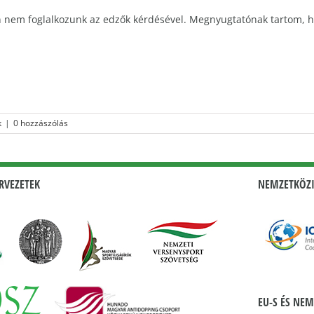
tben nem foglalkozunk az edzők kérdésével. Megnyugtatónak tartom,
k
|
0 hozzászólás
RVEZETEK
NEMZETKÖZI
EU-S ÉS NEM