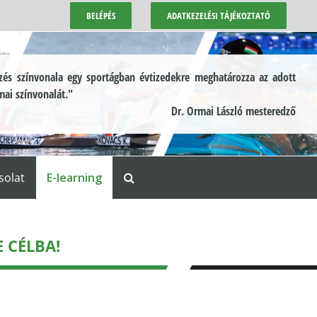
BELÉPÉS
ADATKEZELÉSI TÁJÉKOZTATÓ
és színvonala egy sportágban évtizedekre meghatározza az adott
mai színvonalát."
Dr. Ormai László mesteredző
solat
E-learning
 CÉLBA!