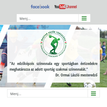
Kihagyás
Facebook
YouTube
Menj...
"Az edzőképzés színvonala egy sportágban évtizedekre
meghatározza az adott sportág szakmai színvonalát."
Dr. Ormai László mesteredző
Menj...