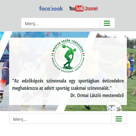
Kihagyás
Facebook
YouTube
Menj...
"Az edzőképzés színvonala egy sportágban évtizedekre
meghatározza az adott sportág szakmai színvonalát."
Dr. Ormai László mesteredző
Menj...