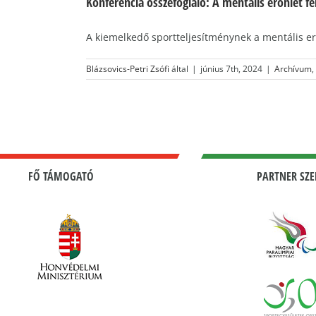
Konferencia összefoglaló: A mentális erőnlét fe
A kiemelkedő sportteljesítménynek a mentális erő
Blázsovics-Petri Zsófi
által
|
június 7th, 2024
|
Archívum
,
FŐ TÁMOGATÓ
PARTNER SZE