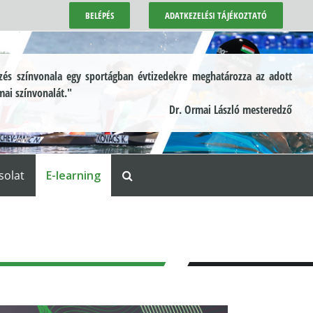
BELÉPÉS
ADATKEZELÉSI TÁJÉKOZTATÓ
és színvonala egy sportágban évtizedekre meghatározza az adott
mai színvonalát."
Dr. Ormai László mesteredző
solat
E-learning