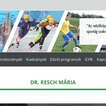
"Az edzőképz
sportág szak
endezvények
Kiadványok
Edzői programok
GYIK
Kapc
DR. RESCH MÁRIA