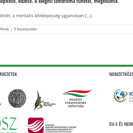
lépítése, edzése. A kiégési szindróma tünetei, megelőzése.
nlét, a mentális állóképesség ugyanolyan [...]
Hírek
|
0 hozzászólás
RVEZETEK
NEMZETKÖZI
EU-S ÉS NEM