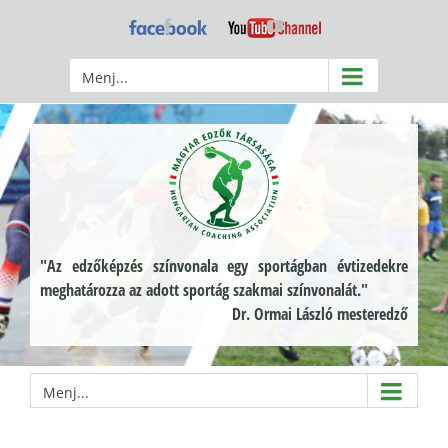
Kihagyás
Facebook
YouTube
Menj...
"Az edzőképzés színvonala egy sportágban évtizedekre
meghatározza az adott sportág szakmai színvonalát."
Dr. Ormai László mesteredző
Menj...