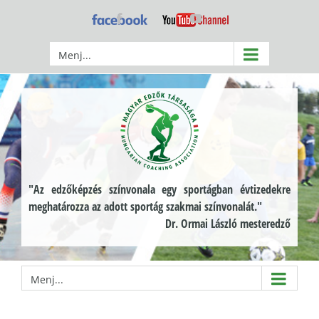
Kihagyás
Facebook
YouTube
Menj...
"Az edzőképzés színvonala egy sportágban évtizedekre
meghatározza az adott sportág szakmai színvonalát."
Dr. Ormai László mesteredző
Menj...