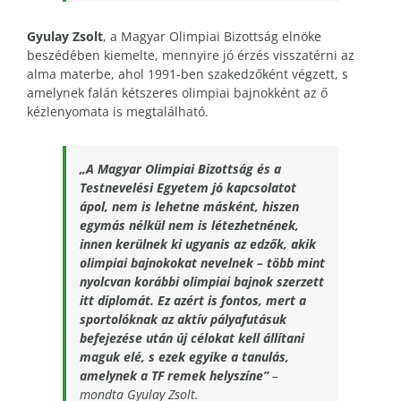
Gyulay Zsolt
, a Magyar Olimpiai Bizottság elnöke
beszédében kiemelte, mennyire jó érzés visszatérni az
alma materbe, ahol 1991-ben szakedzőként végzett, s
amelynek falán kétszeres olimpiai bajnokként az ő
kézlenyomata is megtalálható.
„A Magyar Olimpiai Bizottság és a
Testnevelési Egyetem jó kapcsolatot
ápol, nem is lehetne másként, hiszen
egymás nélkül nem is létezhetnének,
innen kerülnek ki ugyanis az edzők, akik
olimpiai bajnokokat nevelnek – több mint
nyolcvan korábbi olimpiai bajnok szerzett
itt diplomát. Ez azért is fontos, mert a
sportolóknak az aktív pályafutásuk
befejezése után új célokat kell állítani
maguk elé, s ezek egyike a tanulás,
amelynek a TF remek helyszíne”
–
mondta Gyulay Zsolt.