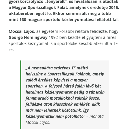
gyorskorcsolyázó „tenyerelt”, és hivatalosan is átadták
a Magyar Sportcsillagok Falát, amelynek eredetije 2015.
októberében égett le. Ekkor semmisült meg a több
mint 160 magyar sportoló kézlenyomatával ellátott fal.
Mocsai Lajos
, az egyetem korábbi rektora felidézte, hogy
George Hemingway
1992-ben kezdte el gyűjteni a híres
sportolók kéznyomát, s a sportolóké később átkerült a TF-
re.
„A nemsokára százéves TF méltó
helyszíne a Sportcsillagok Falának, amely
valódi értéket képvisel a magyar
sportban. A folyosó hátsó falán lévő két
hatalmas kézlenyomatot pedig a tűz után
fennmaradó mozaikokból rakták össze,
felidézve azon klasszisok emlékét, akik
már nem lehetnek közöttünk, így
kézlenyomatuk nem pótolható”
– mondta
Mocsai Lajos.