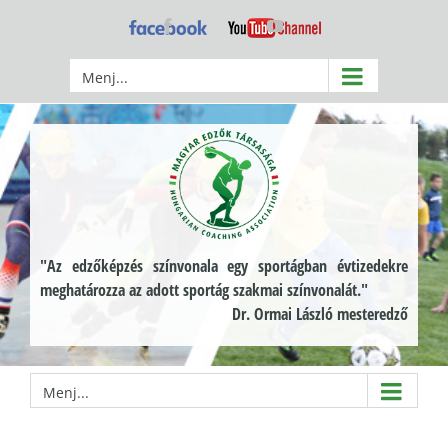
Kihagyás
Facebook
YouTube
Menj...
"Az edzőképzés színvonala egy sportágban évtizedekre
meghatározza az adott sportág szakmai színvonalát."
Dr. Ormai László mesteredző
Menj...