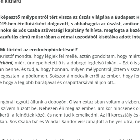
on Richárd
lképesztő mélypontról tért vissza az úszás világába a Budapest H
019-ben ételfutárként dolgozott, s abbahagyta az úszást, amiko
lnöke és Sós Csaba szövetségi kapitány felhívta, megfogta a kez
azafutás című műsorában a római uszodából kisétálva adott inte
 Mi történt az eredményhirdetésnél?
 Kristóf mondta, hogy lépjek fel mellé, aztán gondoltam, hogy miért
ichárd
,
miért ünnepelhetett ő is a dobogó legfelső fokán. – Ezt ő i
an benne, és tudja, hogy honnan, milyen mélypontról jöttem vissza. E
egosztani a pódiumon. Sokszor álmodozik erről az ember, hogy fent
e hogy a legjobb barátjával és csapattársával álljon ott…
angónál együtt állunk a dobogón. Olyan extázisban voltam a vízben.
k a szívem húzott be. Nehezen éli meg az ember, amikor nincsenek
rül a felnőttek közé, és nem tud kiemelkedni. Az ifi korosztály és 
kan. Sós Csaba bá’ és Wladár Sándor visszahajtott a helyes útra,