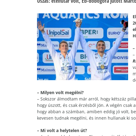
Úszás: ételfutár volt, Eb-dobogóra jutott Márt
E
2
e
H
–
–
R
v
m
d
– Milyen volt megélni?
– Sokszor álmodtam már arról, hogy kétszáz pill
hogy úszott, és csak érzésből jön. A végén csa
hogy abban a számban, amiben eddig jó volt, beke
kevesen tudnak megélni, és innen hullanak ki so
– Mi volt a helytelen út?