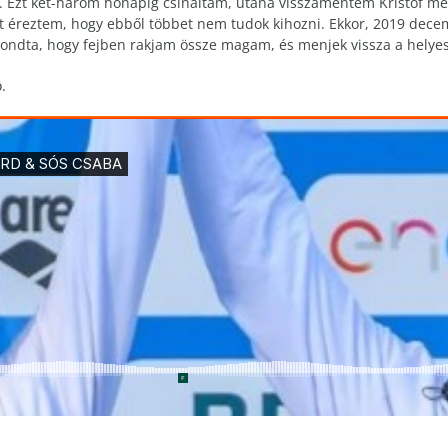
 Ezt két-három hónapig csináltam, utána visszamentem Kristóf me
t éreztem, hogy ebből többet nem tudok kihozni. Ekkor, 2019 dece
Mondta, hogy fejben rakjam össze magam, és menjek vissza a helyes
.