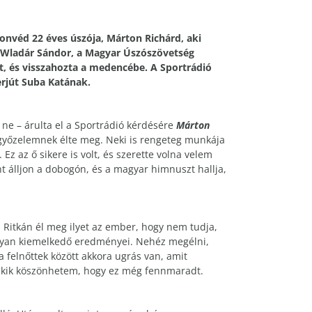
onvéd 22 éves úszója, Márton Richárd, aki
r Wladár Sándor, a Magyar Úszószövetség
ét, és visszahozta a medencébe. A Sportrádió
rjút Suba Katának.
 ne – árulta el a Sportrádió kérdésére
Márton
s győzelemnek élte meg. Neki is rengeteg munkája
z az ő sikere is volt, és szerette volna velem
 álljon a dobogón, és a magyar himnuszt hallja,
 Ritkán él meg ilyet az ember, hogy nem tudja,
 olyan kiemelkedő eredményei. Nehéz megélni,
a felnőttek között akkora ugrás van, amit
 nekik köszönhetem, hogy ez még fennmaradt.