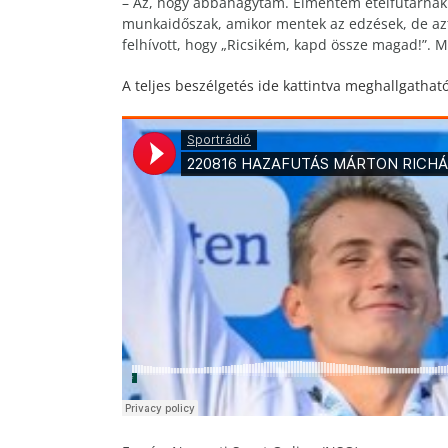
– Az, hogy abbahagytam. Elmentem ételfutárnak.
munkaidőszak, amikor mentek az edzések, de az
felhívott, hogy „Ricsikém, kapd össze magad!”. 
A teljes beszélgetés ide kattintva meghallgatható