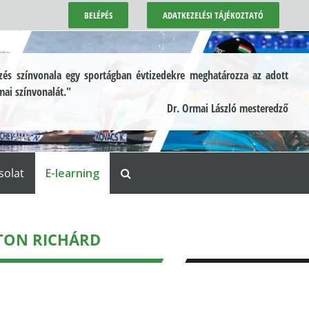
BELÉPÉS
ADATKEZELÉSI TÁJÉKOZTATÓ
és színvonala egy sportágban évtizedekre meghatározza az adott
mai színvonalát."
Dr. Ormai László mesteredző
solat
E-learning
RTON RICHÁRD