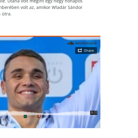
llé. Utána volt megint egy négy hónapos
mberében volt az, amikor Wladár Sándor
 útra.