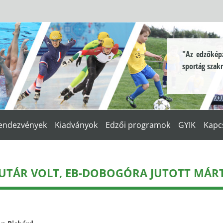
"Az edzőképz
sportág szak
endezvények
Kiadványok
Edzői programok
GYIK
Kapc
FUTÁR VOLT, EB-DOBOGÓRA JUTOTT MÁ