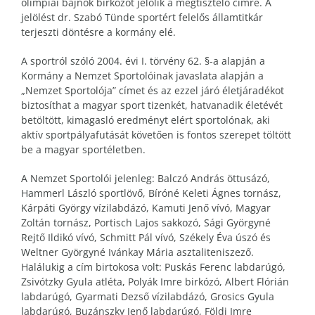
olimpiai bajnok birkózót jelölik a megtisztelő címre. A
jelölést dr. Szabó Tünde sportért felelős államtitkár
terjeszti döntésre a kormány elé.
A sportról szóló 2004. évi I. törvény 62. §-a alapján a
Kormány a Nemzet Sportolóinak javaslata alapján a
„Nemzet Sportolója” címet és az ezzel járó életjáradékot
biztosíthat a magyar sport tizenkét, hatvanadik életévét
betöltött, kimagasló eredményt elért sportolónak, aki
aktív sportpályafutását követően is fontos szerepet töltött
be a magyar sportéletben.
A Nemzet Sportolói jelenleg: Balczó András öttusázó,
Hammerl László sportlövő, Bíróné Keleti Ágnes tornász,
Kárpáti György vízilabdázó, Kamuti Jenő vívó, Magyar
Zoltán tornász, Portisch Lajos sakkozó, Sági Györgyné
Rejtő Ildikó vívó, Schmitt Pál vívó, Székely Éva úszó és
Weltner Györgyné Ivánkay Mária asztaliteniszező.
Halálukig a cím birtokosa volt: Puskás Ferenc labdarúgó,
Zsivótzky Gyula atléta, Polyák Imre birkózó, Albert Flórián
labdarúgó, Gyarmati Dezső vízilabdázó, Grosics Gyula
labdarúgó, Buzánszky Jenő labdarúgó, Földi Imre