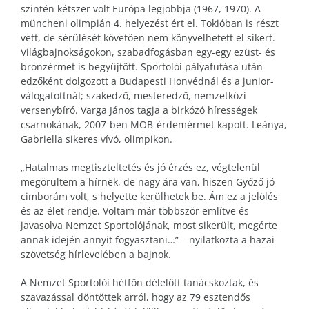
szintén kétszer volt Európa legjobbja (1967, 1970). A
müncheni olimpián 4. helyezést ért el. Tokióban is részt
vett, de sérülését követően nem könyvelhetett el sikert.
Világbajnokságokon, szabadfogásban egy-egy ezüst- és
bronzérmet is begyűjtött. Sportolói pályafutása után
edzőként dolgozott a Budapesti Honvédnál és a junior-
válogatottnál; szakedző, mesteredző, nemzetközi
versenybíró. Varga János tagja a birkózó hírességek
csarnokának, 2007-ben MOB-érdemérmet kapott. Leánya,
Gabriella sikeres vívó, olimpikon.
„Hatalmas megtiszteltetés és jó érzés ez, végtelenül
megörültem a hírnek, de nagy ára van, hiszen Győző jó
cimborám volt, s helyette kerülhetek be. Ám ez a jelölés
és az élet rendje. Voltam már többször említve és
javasolva Nemzet Sportolójának, most sikerült, megérte
annak idején annyit fogyasztani…” – nyilatkozta a hazai
szövetség hírlevelében a bajnok.
A Nemzet Sportolói hétfőn délelőtt tanácskoztak, és
szavazással döntöttek arról, hogy az 79 esztendős