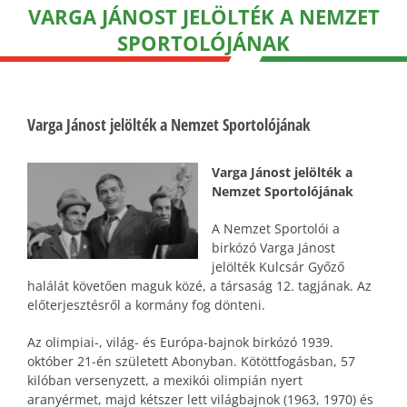
VARGA JÁNOST JELÖLTÉK A NEMZET
SPORTOLÓJÁNAK
Varga Jánost jelölték a Nemzet Sportolójának
Varga Jánost jelölték a
Nemzet Sportolójának
A Nemzet Sportolói a
birkózó Varga Jánost
jelölték Kulcsár Győző
halálát követően maguk közé, a társaság 12. tagjának. Az
előterjesztésről a kormány fog dönteni.
Az olimpiai-, világ- és Európa-bajnok birkózó 1939.
október 21-én született Abonyban. Kötöttfogásban, 57
kilóban versenyzett, a mexikói olimpián nyert
aranyérmet, majd kétszer lett világbajnok (1963, 1970) és