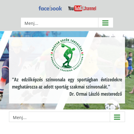
Kihagyás
Facebook
YouTube
Menj...
"Az edzőképzés színvonala egy sportágban évtizedekre
meghatározza az adott sportág szakmai színvonalát."
Dr. Ormai László mesteredző
Menj...