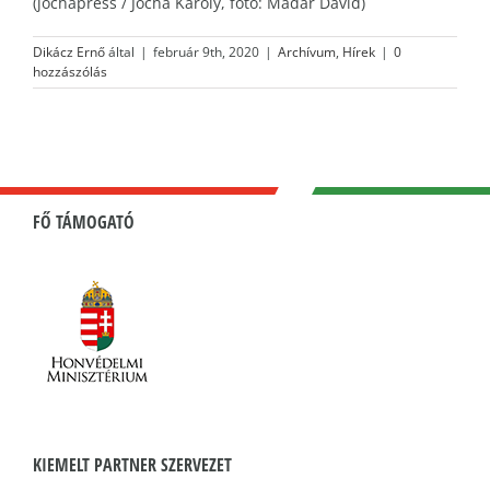
(jochapress / Jocha Károly, fotó: Madar Dávid)
Dikácz Ernő
által
|
február 9th, 2020
|
Archívum
,
Hírek
|
0
hozzászólás
FŐ TÁMOGATÓ
KIEMELT PARTNER SZERVEZET