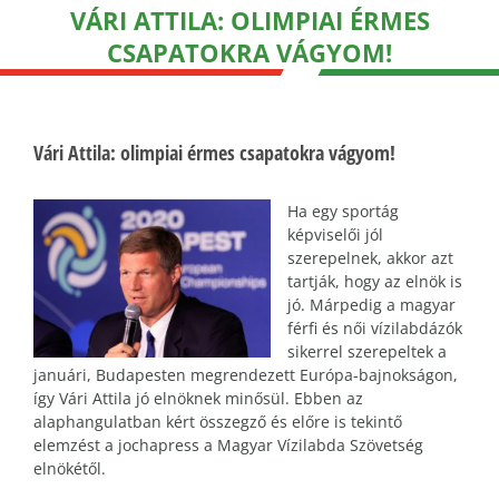
VÁRI ATTILA: OLIMPIAI ÉRMES
CSAPATOKRA VÁGYOM!
Vári Attila: olimpiai érmes csapatokra vágyom!
Ha egy sportág
képviselői jól
szerepelnek, akkor azt
tartják, hogy az elnök is
jó. Márpedig a magyar
férfi és női vízilabdázók
sikerrel szerepeltek a
januári, Budapesten megrendezett Európa-bajnokságon,
így Vári Attila jó elnöknek minősül. Ebben az
alaphangulatban kért összegző és előre is tekintő
elemzést a jochapress a Magyar Vízilabda Szövetség
elnökétől.