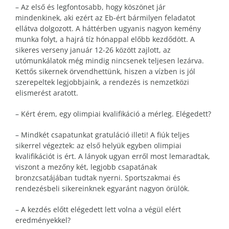
– Az első és legfontosabb, hogy köszönet jár
mindenkinek, aki ezért az Eb-ért bármilyen feladatot
ellátva dolgozott. A háttérben ugyanis nagyon kemény
munka folyt, a hajrá tíz hónappal előbb kezdődött. A
sikeres verseny január 12-26 között zajlott, az
utómunkálatok még mindig nincsenek teljesen lezárva.
Kettős sikernek örvendhettünk, hiszen a vízben is jól
szerepeltek legjobbjaink, a rendezés is nemzetközi
elismerést aratott.
– Kért érem, egy olimpiai kvalifikáció a mérleg. Elégedett?
– Mindkét csapatunkat gratuláció illeti! A fiúk teljes
sikerrel végeztek: az első helyük egyben olimpiai
kvalifikációt is ért. A lányok ugyan erről most lemaradtak,
viszont a mezőny két, legjobb csapatának
bronzcsatájában tudtak nyerni. Sportszakmai és
rendezésbeli sikereinknek egyaránt nagyon örülök.
– A kezdés előtt elégedett lett volna a végül elért
eredményekkel?