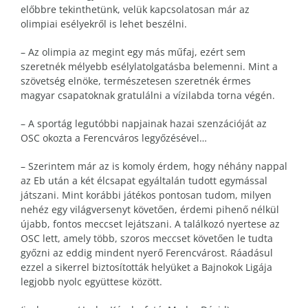
előbbre tekinthetünk, velük kapcsolatosan már az
olimpiai esélyekről is lehet beszélni.
– Az olimpia az megint egy más műfaj, ezért sem
szeretnék mélyebb esélylatolgatásba belemenni. Mint a
szövetség elnöke, természetesen szeretnék érmes
magyar csapatoknak gratulálni a vízilabda torna végén.
– A sportág legutóbbi napjainak hazai szenzációját az
OSC okozta a Ferencváros legyőzésével…
– Szerintem már az is komoly érdem, hogy néhány nappal
az Eb után a két élcsapat egyáltalán tudott egymással
játszani. Mint korábbi játékos pontosan tudom, milyen
nehéz egy világversenyt követően, érdemi pihenő nélkül
újabb, fontos meccset lejátszani. A találkozó nyertese az
OSC lett, amely több, szoros meccset követően le tudta
győzni az eddig mindent nyerő Ferencvárost. Ráadásul
ezzel a sikerrel biztosították helyüket a Bajnokok Ligája
legjobb nyolc együttese között.