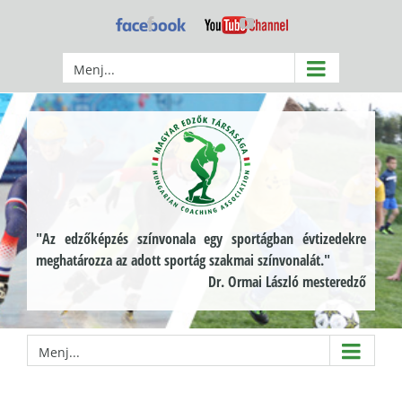
Kihagyás
Facebook
YouTube
Menj...
"Az edzőképzés színvonala egy sportágban évtizedekre
meghatározza az adott sportág szakmai színvonalát."
Dr. Ormai László mesteredző
Menj...