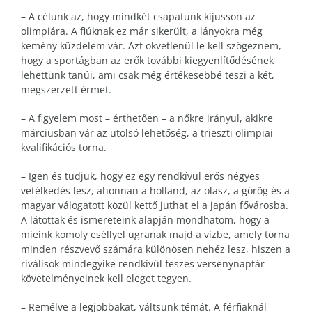
– A célunk az, hogy mindkét csapatunk kijusson az
olimpiára. A fiúknak ez már sikerült, a lányokra még
kemény küzdelem vár. Azt okvetlenül le kell szögeznem,
hogy a sportágban az erők további kiegyenlítődésének
lehettünk tanúi, ami csak még értékesebbé teszi a két,
megszerzett érmet.
– A figyelem most – érthetően – a nőkre irányul, akikre
márciusban vár az utolsó lehetőség, a trieszti olimpiai
kvalifikációs torna.
– Igen és tudjuk, hogy ez egy rendkívül erős négyes
vetélkedés lesz, ahonnan a holland, az olasz, a görög és a
magyar válogatott közül kettő juthat el a japán fővárosba.
A látottak és ismereteink alapján mondhatom, hogy a
mieink komoly eséllyel ugranak majd a vízbe, amely torna
minden részvevő számára különösen nehéz lesz, hiszen a
riválisok mindegyike rendkívül feszes versenynaptár
követelményeinek kell eleget tegyen.
– Remélve a legjobbakat, váltsunk témát. A férfiaknál