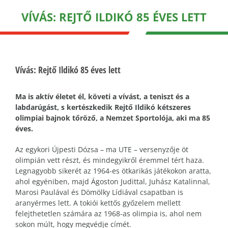
VÍVÁS: REJTŐ ILDIKÓ 85 ÉVES LETT
Vívás: Rejtő Ildikó 85 éves lett
Ma is aktív életet él, követi a vívást, a teniszt és a
labdarúgást, s kertészkedik Rejtő Ildikó kétszeres
olimpiai bajnok tőröző, a Nemzet Sportolója, aki ma 85
éves.
Az egykori Újpesti Dózsa – ma UTE – versenyzője öt
olimpián vett részt, és mindegyikről éremmel tért haza.
Legnagyobb sikerét az 1964-es ötkarikás játékokon aratta,
ahol egyéniben, majd Ágoston Judittal, Juhász Katalinnal,
Marosi Paulával és Dömölky Lídiával csapatban is
aranyérmes lett. A tokiói kettős győzelem mellett
felejthetetlen számára az 1968-as olimpia is, ahol nem
sokon múlt, hogy megvédje címét.