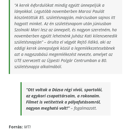
“A kerek évfordulókat mindig együtt ünnepeljük a
lányokkal. Legutóbb novemberben Marosi Paulát
köszöntöttük 85. születésnapján, márciusban sajnos itt
hagyott minket. Az én születésnapom után júniusban
Szolnoki Mari lesz az ünnepelt, és nagyon szeretném, ha
novemberben együtt lehetnénk Juhász Kati kilencvenedik
születésnapján” – árulta el vágyát Rejtő Ildikó, aki az
eddigi kerek ünnepségek közül a legemlékezetesebbnek
azt a nagyszabású megemlékezést nevezte, amelyet az
UTE szervezett az Újpesti Polgár Centrumban a 80.
születésnapja alkalmából.
“Ott voltak a Dózsa régi vívói, sportolói,
az egykori csapattársaim, a rokonaim.
Filmet is vetítettek a pályafutásomról,
nagyon megható volt!”
– fogalmazott.
Forrás:
MTI