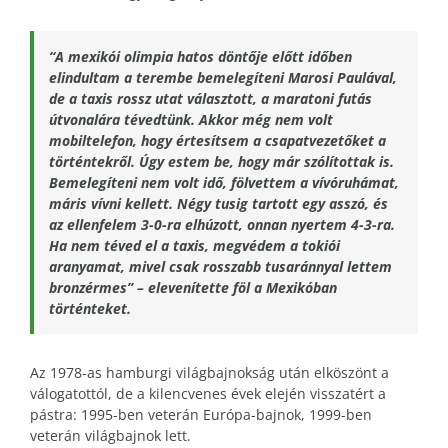
“A mexikói olimpia hatos döntője előtt időben
elindultam a terembe bemelegíteni Marosi Paulával,
de a taxis rossz utat választott, a maratoni futás
útvonalára tévedtünk. Akkor még nem volt
mobiltelefon, hogy értesítsem a csapatvezetőket a
történtekről. Úgy estem be, hogy már szólítottak is.
Bemelegíteni nem volt idő, fölvettem a vívóruhámat,
máris vívni kellett. Négy tusig tartott egy asszó, és
az ellenfelem 3-0-ra elhúzott, onnan nyertem 4-3-ra.
Ha nem téved el a taxis, megvédem a tokiói
aranyamat, mivel csak rosszabb tusaránnyal lettem
bronzérmes” – elevenítette föl a Mexikóban
történteket.
Az 1978-as hamburgi világbajnokság után elköszönt a
válogatottól, de a kilencvenes évek elején visszatért a
pástra: 1995-ben veterán Európa-bajnok, 1999-ben
veterán világbajnok lett.