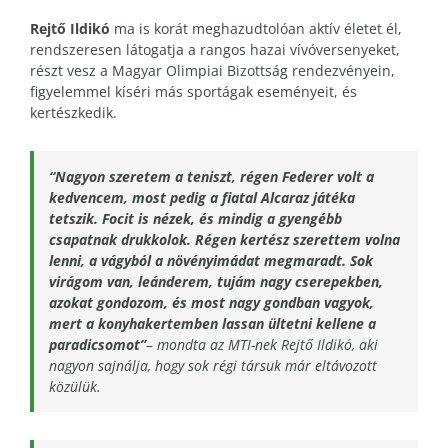
Rejtő Ildikó
ma is korát meghazudtolóan aktív életet él,
rendszeresen látogatja a rangos hazai vívóversenyeket,
részt vesz a Magyar Olimpiai Bizottság rendezvényein,
figyelemmel kíséri más sportágak eseményeit, és
kertészkedik.
“Nagyon szeretem a teniszt, régen Federer volt a
kedvencem, most pedig a fiatal Alcaraz játéka
tetszik. Focit is nézek, és mindig a gyengébb
csapatnak drukkolok. Régen kertész szerettem volna
lenni, a vágyból a növényimádat megmaradt. Sok
virágom van, leánderem, tujám nagy cserepekben,
azokat gondozom, és most nagy gondban vagyok,
mert a konyhakertemben lassan ültetni kellene a
paradicsomot”
– mondta az MTI-nek Rejtő Ildikó, aki
nagyon sajnálja, hogy sok régi társuk már eltávozott
közülük.