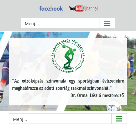
Kihagyás
Facebook
YouTube
Menj...
"Az edzőképzés színvonala egy sportágban évtizedekre
meghatározza az adott sportág szakmai színvonalát."
Dr. Ormai László mesteredző
Menj...