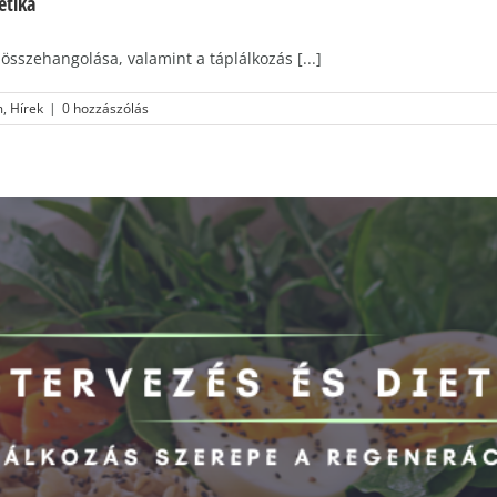
etika
összehangolása, valamint a táplálkozás [...]
m
,
Hírek
|
0 hozzászólás