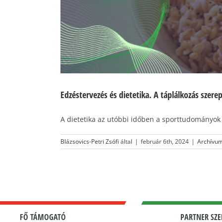
Edzéstervezés és dietetika. A táplálkozás szere
A dietetika az utóbbi időben a sporttudományok kö
Blázsovics-Petri Zsófi
által
|
február 6th, 2024
|
Archívu
FŐ TÁMOGATÓ
PARTNER SZE