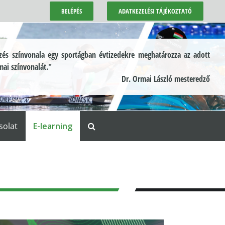
BELÉPÉS
ADATKEZELÉSI TÁJÉKOZTATÓ
és színvonala egy sportágban évtizedekre meghatározza az adott
mai színvonalát."
Dr. Ormai László mesteredző
solat
E-learning