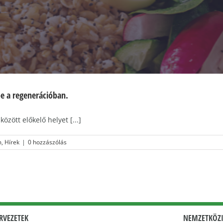
pe a regenerációban.
zött előkelő helyet [...]
m
,
Hírek
|
0 hozzászólás
RVEZETEK
NEMZETKÖZI