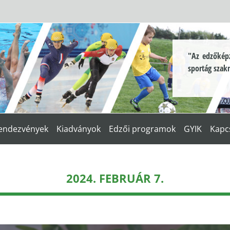
"Az edzőképz
sportág szak
endezvények
Kiadványok
Edzői programok
GYIK
Kapc
2024. FEBRUÁR 7.