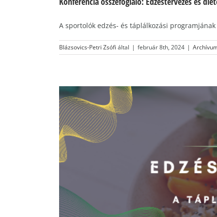
Konferencia összefoglaló: Edzéstervezés és diet
A sportolók edzés- és táplálkozási programjának 
Blázsovics-Petri Zsófi
által
|
február 8th, 2024
|
Archívu